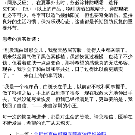
（同形反应）。在夏季外出时，务必涂抹防晒霜，选择
SPF30+、PA+++以上的产品，物理防晒如戴帽子、穿防晒衣
也必不可少。冬季可以适当接触阳光，但也要避免晒伤。坚持
良好的生活习惯，保持乐观心态，这些都是长期预防反复的重
要环节。
患者的真实反馈：
“刚发现白斑那会儿，我整天愁眉苦脸，觉得人生都灰暗了。
后来鼓起勇气做了黑色素移植，虽然恢复过程慢，也花了不少
钱，但看着皮肤一点点变色，那种希望的感觉真的无法形容。
现在，我学会了和白斑和平共处，日子过得比以前更踏实
了。”——来自上海的李阿姨。
“我是一个程序员，白斑长在手上，以前都不敢和同事握手。
做了移植之后，手上的白斑淡了很多，现在我敢大方地伸出手
去。虽然没能尽量恢复，但我已经很满足了，更重要的是，我
找回了自信。”——来自深圳的小王。
每一次的恢复与进步，都是对生命的赞歌。请您相信，医学在
不断发展，希望的光芒从未熄灭。
上一篇：
合肥华夏白颠疯医院有治疗好的吗