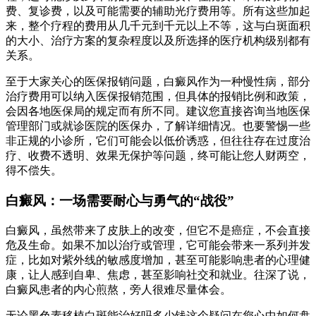
费、复诊费，以及可能需要的辅助光疗费用等。所有这些加起
来，整个疗程的费用从几千元到千元以上不等，这与白斑面积
的大小、治疗方案的复杂程度以及所选择的医疗机构级别都有
关系。
至于大家关心的医保报销问题，白癜风作为一种慢性病，部分
治疗费用可以纳入医保报销范围，但具体的报销比例和政策，
会因各地医保局的规定而有所不同。建议您直接咨询当地医保
管理部门或就诊医院的医保办，了解详细情况。也要警惕一些
非正规的小诊所，它们可能会以低价诱惑，但往往存在过度治
疗、收费不透明、效果无保护等问题，终可能让您人财两空，
得不偿失。
白癜风：一场需要耐心与勇气的“战役”
白癜风，虽然带来了皮肤上的改变，但它不是癌症，不会直接
危及生命。如果不加以治疗或管理，它可能会带来一系列并发
症，比如对紫外线的敏感度增加，甚至可能影响患者的心理健
康，让人感到自卑、焦虑，甚至影响社交和就业。往深了说，
白癜风患者的内心煎熬，旁人很难尽量体会。
无论黑色素移植白斑能治好吗多少钱这个疑问在您心中如何盘