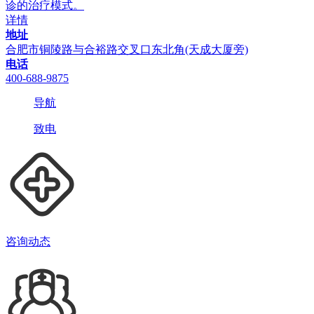
诊的治疗模式。
详情
地址
合肥市铜陵路与合裕路交叉口东北角(天成大厦旁)
电话
400-688-9875
导航
致电
咨询动态