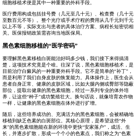
细胞移植术便是其中一种重要的外科手段。
医疗费用构成包括挂号费（几元至几十元）、检查费（几十元
至数百元不等）。整个光疗或手术疗程的费用从几千元到千元
以上不等，实际支出与患者的具体治疗方案、病程长短密切相
关。医保报销政策需咨询当地医保局。
黑色素细胞移植的“医学密码”
要理解黑色素移植白斑能治好吗多少钱，我们接下来得搞清
楚，这项技术究竟是个啥。往深了说，黑色素细胞移植术，是
目前治疗白癜风的一种重要外科手段。它不是简单的“补丁”，
而是利用了我们自身皮肤的恢复能力。具体操作上，医生会从
患者自身正常、健康的皮肤区域，比如大腿内侧或臀部等隐蔽
部位，提取出健康的黑色素细胞，经过一系列专业的体外培
养，让这些“种子”成功繁殖壮大。换句话说，就像培育农作物
一样，让健康的黑色素细胞在体外进行扩增。
随后，这些培养成功的、充满活力的黑色素细胞，会被精确地
移植到缺乏色素的白斑部位。其核心原理，是希望这些“外
来”的黑色素细胞能在新的环境中更快“安家落户”，成活、生
长，并逐步扩散，形成一个个小的色素点，我们称之为“色素