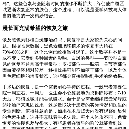
岛”。这些色素岛会随着时间的推移不断扩大，终促使白斑区
域逐渐恢复正常的肤色。这个过程，可以说是医学科技与人体
自愈能力的一次精妙结合。
漫长而充满希望的恢复之旅
谈及黑色素移植白斑能治好吗，恢复率是大家较为关心的问
题。根据临床数据，黑色素细胞移植术的恢复率大约在
70%-80%之间，这个比例已经相当可观了。这个数字并不是一
成不变，它受到多种因素的影响。白斑的类型——节段型白癜
风的恢复率通常高于寻常型；皮损部位——肢端、关节等部位
因血液循环相对较差，移植效果可能不如躯干部位；以及个体
黑色素细胞的培养状态，这些都会直接影响到手术的终效果。
手术后的恢复，是一个需要耐心等待的过程。一般患者需要住
院一周左右。一周后，医生会小心翼翼地为您拆除纱布；7-10
天后，移植区域才能尝试碰水。至于是否需要继续接受光疗或
药物治疗来巩固效果，这尽量取决于患者的实际情况和医生的
专业判断。值得注意的是，如果在术后15天内没有观察到显然
的色素生成，这并不意味着手术失败。每个人体质不同，色素
恢复的快慢也差异很大，有些患者在较早的阶段就能看到效