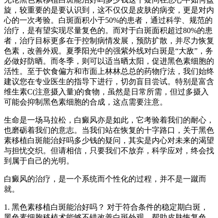
旋，较重要的是要认识到，这不仅仅是皮肤的病变，更是对内
心的一次考验。白斑面积小于50%的患者，通过科学、规范的
治疗，是有望实现尽量复色的。而对于白斑面积超过80%的患
者，治疗目标更多在于控制病情发展，预防扩散，并尽力恢复
色素，改善外观。夏季阳光中的强紫外线对白斑是“大敌”，务
必做好防晒。而冬季，则可以适当晒太阳，促进黑色素细胞的
活性。至于饮食偏方和市面上林林总总的药物疗法，我们始终
建议您在专业医生的指导下进行，切勿盲目尝试。特别是富含
维生素C(注意摄入量)的食物，虽然是日常所需，但过多摄入
可能会抑制黑色素细胞的合成，这点需要注意。
生命是一场马拉松，白癜风亦是如此，它考验着我们的耐心，
也磨砺着我们的意志。当我们站在恢复的十字路口，关于黑色
素移植白斑能治好吗多少钱的疑问，其实是内心对未来的渴望
与担忧交织。但请相信，只要我们不放弃，科学应对，终会找
到属于自己的光明。
白癜风的治疗，是一个系统而个性化的过程，并不是一蹴而
就。
1. 黑色素移植白斑能治好吗？ 对于符合条件的稳定期白斑，
黑色素细胞移植术能够不错改善白斑外观，帮助皮肤恢复色