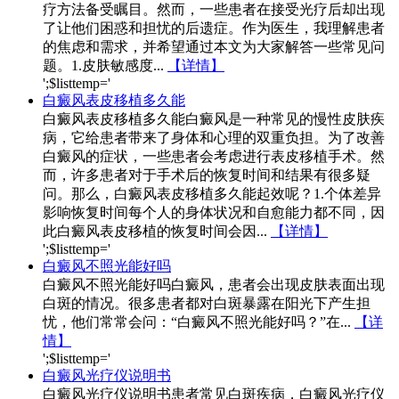
疗方法备受瞩目。然而，一些患者在接受光疗后却出现
了让他们困惑和担忧的后遗症。作为医生，我理解患者
的焦虑和需求，并希望通过本文为大家解答一些常见问
题。1.皮肤敏感度...
【详情】
';$listtemp='
白癜风表皮移植多久能
白癜风表皮移植多久能白癜风是一种常见的慢性皮肤疾
病，它给患者带来了身体和心理的双重负担。为了改善
白癜风的症状，一些患者会考虑进行表皮移植手术。然
而，许多患者对于手术后的恢复时间和结果有很多疑
问。那么，白癜风表皮移植多久能起效呢？1.个体差异
影响恢复时间每个人的身体状况和自愈能力都不同，因
此白癜风表皮移植的恢复时间会因...
【详情】
';$listtemp='
白癜风不照光能好吗
白癜风不照光能好吗白癜风，患者会出现皮肤表面出现
白斑的情况。很多患者都对白斑暴露在阳光下产生担
忧，他们常常会问：“白癜风不照光能好吗？”在...
【详
情】
';$listtemp='
白癜风光疗仪说明书
白癜风光疗仪说明书患者常见白斑疾病，白癜风光疗仪