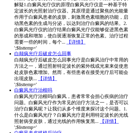
解疑1.白癜风光疗仪的原理白癜风光疗仪是一种基于特
定波长的光照射治疗仪器。其原理是通过聚焦的光能量
作用于白癜风患者的皮肤，刺激黑色素细胞的功能，启
动黑色素的生成与分泌，以达到治疗白癜风的结果。2.
白癜风光疗仪的治疗结果白癜风光疗仪能够促进黑色素
的形成和增加，使白斑逐渐恢复正常的色素。治疗过程
需要一些的时间，每个...
【详情】
';$listtemp='
白颠疯光疗后破皮怎么回事
白颠疯光疗后破皮怎么回事光疗是白癜风治疗中常用的
方法之一，通过照射特定波长的紫外线或光束来促使患
处皮肤色素增加。然而，有些患者在接受光疗后可能会
出现皮肤...
【详情】
';$listtemp='
白癜风光疗治根吗
白癜风光疗治根吗白癜风，患者常常会担心疾病的治疗
问题。白癜风光疗作为常见的治疗方法之一，是否可以
治疗白癜风呢？让我们从多个维度来探讨这个问题。1.
什么是白癜风光疗？白癜风光疗是利用特定波长的光线
照射病变皮肤，通过光线的作用恢复黑...
【详情】
';$listtemp='
白癜风表皮移植后治疗