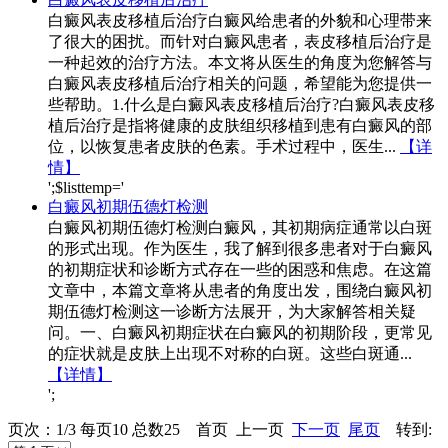
白癜风表皮移植后治疗白癜风给患者的外貌和心理带来
了很大的困扰。而针对白癜风患者，表皮移植后治疗是
一种起效的治疗方法。本文将从医生的角度为您解答与
白癜风表皮移植后治疗相关的问题，希望能为您提供一
些帮助。1.什么是白癜风表皮移植后治疗?白癜风表皮移
植后治疗是指将健康的皮肤组织移植到患有白癜风的部
位，以恢复患者皮肤的色素。手术过程中，医生...
【详
情】
';$listtemp='
白癜风初期伍德灯检测
白癜风初期伍德灯检测白癜风，其初期病症通常以白斑
的形式出现。作为医生，我了解到很多患者对于白癜风
的初期症状和诊断方式存在一些的困惑和焦虑。在这篇
文章中，本篇文章将从患者的角度出发，围绕白癜风初
期伍德灯检测这一诊断方法展开，为大家解答相关疑
问。一、白癜风初期症状在白癜风的初期阶段，更常见
的症状就是皮肤上出现不对称的白斑。这些白斑通...
【详情】
';
页次：1/3 每页10 总数25 首页 上一页
下一页
尾页
转到: