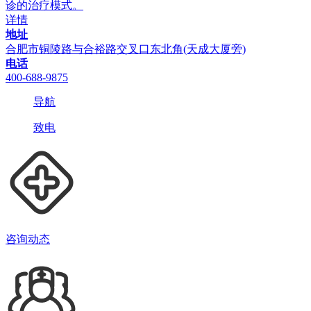
诊的治疗模式。
详情
地址
合肥市铜陵路与合裕路交叉口东北角(天成大厦旁)
电话
400-688-9875
导航
致电
咨询动态