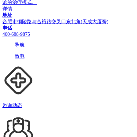
诊的治疗模式。
详情
地址
合肥市铜陵路与合裕路交叉口东北角(天成大厦旁)
电话
400-688-9875
导航
致电
咨询动态