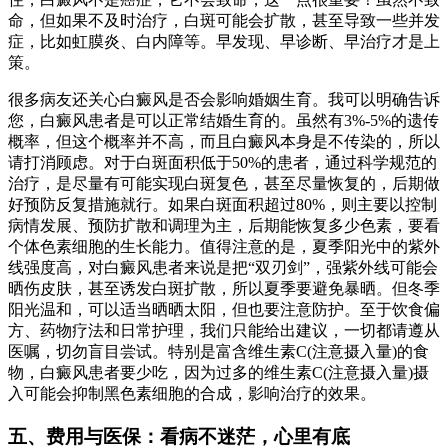
命，但如果不及时治疗，白斑可能会扩散，甚至导致一些并发
症，比如虹膜炎、白内障等。早发现、早诊断、早治疗才是上
策。
很多病友还关心白癜风是否会影响婚姻生育。我可以明确告诉
您，白癜风患者是可以正常结婚生育的。虽然有3%-5%的遗传
概率，但这个概率并不高，而且白癜风本身是不传染的，所以
请打消顾虑。对于白斑面积低于50%的患者，通过科学规范的
治疗，是尽量有可能实现白斑复色，甚至尽量恢复的，后期做
好预防反复措施就行。如果白斑面积超过80%，则主要以控制
病情发展、预防扩散和调理为主，后期能恢复多少色素，要看
个体色素细胞的生长能力。值得注意的是，夏季阳光中的紫外
线强度高，对白癜风患者来说是把“双刃剑”，强紫外线可能会
晒伤皮肤，甚至诱发白斑扩散，所以夏季要避免暴晒。但冬季
阳光温和，可以适当晒晒太阳，但也要注意防护。至于饮食偏
方、药物疗法和日常护理，我们只能给出建议，一切都请遵从
医嘱，切勿盲目尝试。特别是富含维生素C(注意摄入量)的食
物，白癜风患者要少吃，因为过多的维生素C(注意摄入量)摄
入可能会抑制黑色素细胞的合成，影响治疗的效果。
五、费用与医保：看病不迷茫，心里有底