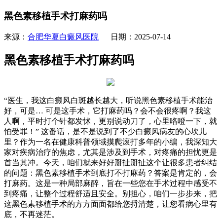
黑色素移植手术打麻药吗
来源：
合肥华夏白癜风医院
日期：2025-07-14
黑色素移植手术打麻药吗
“医生，我这白癜风白斑越长越大，听说黑色素移植手术能治
好，可是… 可是这手术，它打麻药吗？会不会很疼啊？我这
人啊，平时打个针都发怵，更别说动刀了，心里咯噔一下，就
怕受罪！” 这番话，是不是说到了不少白癜风病友的心坎儿
里？作为一名在健康科普领域摸爬滚打多年的小编，我深知大
家对疾病治疗的焦虑，尤其是涉及到手术，对疼痛的担忧更是
首当其冲。今天，咱们就来好好掰扯掰扯这个让很多患者纠结
的问题：黑色素移植手术到底打不打麻药？答案是肯定的，会
打麻药。这是一种局部麻醉，旨在一些您在手术过程中感受不
到疼痛，让整个过程舒适且安全。别担心，咱们一步步来，把
这黑色素移植手术的方方面面都给您捋清楚，让您看病心里有
底，不再迷茫。