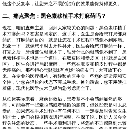
低这个反复率，让您来之不易的治疗的效果能保持得更久。
二、痛点聚焦：黑色素移植手术打麻药吗？
现在，咱们直奔主题，回到大家较关心的问题：黑色素移植手
术打麻药吗？答案是肯定的。这手术，医生是会给您打局部麻
药的。打麻药的目的，就是让您在手术过程中感觉不到疼痛。
想象一下，就像您平时去牙科补牙，医生会给您打麻药一样，
打完之后，牙齿部位就麻木了，钻牙什么的就感觉不到了。黑
色素移植手术也是一个道理。在取皮区和受皮区（也就是白斑
区），医生会进行局部麻醉，一些您在取皮和植皮过程中都是
无疼痛的。那些担心“想想就有点怵”的病友们，大可放下心
来。在专业的医疗机构，有经验的医生会一些您的舒适度和安
全性，让您在轻松的状态下完成手术。换句话说，您不用硬扛
着痛，现代化医学技术已经为您考虑周全了。
从临床实际来看，麻药起效后，患者基本不会感到显然的疼
痛，可能会有一些牵拉感或者轻微的胀感，但这些都是可以忍
受的。如果您在手术过程中有任何不适，一定要及时告知医生
和护士，他们会根据情况进行调整。往深了说，医护人员会全
程关注您的状态，一些手术顺利进行，将您的不适感降到比较