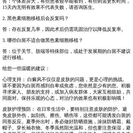
答：个体差异大，有些患者较早能看到，有些则需更长时间，
15天内无明有效果不代表失败，请咨询医生。
2. 黑色素细胞移植后会反复吗？
答：存在反复几率，因此术后仍需巩固治疗以降低反复率。
3. 哪些白斑不适合做黑色素细胞移植？
答：位于关节、肢端等特殊部位，或处于发展期的白斑不建议
进行移植。
给您一些温暖的建议：
心理支持： 白癜风不仅仅是皮肤的问题，更是心理的挑战。
请不要因为白斑而感到自卑或焦虑，您依然是少有的您。积极
寻求家人、朋友的支持，或加入病友群体，大家互相鼓励，共
同面对。保持乐观的心态，对治疗的效果也有积极影响哦！
皮肤护理预防： 在日常生活中，要特别注意皮肤的防护。避
免皮肤外伤，如刮伤、擦伤、晒伤等，这些都可能诱发白斑的
同形反应。夏季外出时，务必做好防晒措施，涂抹防晒霜、戴
帽子、穿长袖衣物。冬季虽然阳光温和，但也要注意保湿，避