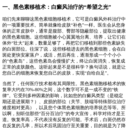
一、黑色素移植术：白癜风治疗的“希望之光”
咱们先来聊聊这黑色素细胞移植术，它可是白癜风外科治疗中
的一项重要技术。简单就像给皮肤“补色”一样。医生会从您身
体的正常皮肤中，通常是腹部、臀部等隐蔽部位，提取出健康
的黑色素细胞。这些细胞被小心翼翼地分离、培养，让它们在
体外“壮大”起来，数量足够了，再把它们移植到那些色素缺失
的白斑部位。往深了说，这些移植进去的黑色素细胞，会在白
斑处更快安家落户，成活，然后再生，逐渐形成一个个小小
的“色素岛”，这些色素岛会慢慢扩大，终让白斑消失，恢复成
正常的皮肤颜色。这听起来是不是很科学？换句话说，就是让
您自己的细胞来恢复您自己的皮肤，实现“自给自足”。
当然了，任何医疗技术都有其局限性。黑色素细胞移植术的恢
复率大约在70%-80%之间，这个数字可不是一成不变的“铁
律”。它受到多种因素的影响，比如您的白癜风类型（是稳定
期还是进展期？）、皮损的部位（关节、肢端等特殊部位治疗
难度相对更高），以及您个体黑色素细胞的培养状态等等。所
以啊，别听信那些“百分百治疗”的夸大宣传，科学对待才是王
道。恢复率高，不代表没有反复的可能。手术后，白斑仍然存
在反复的几率，所以术后巩固治疗至关重要，目的就是为了降