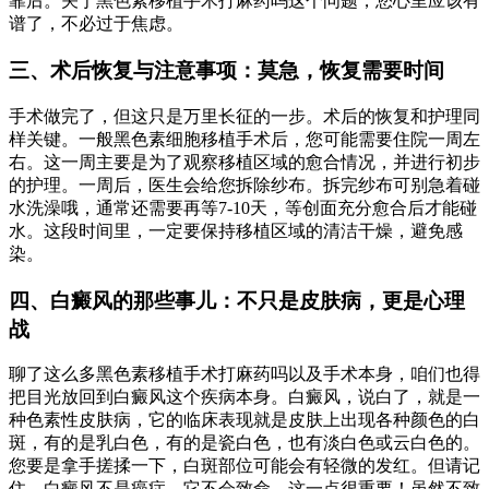
靠后。关于黑色素移植手术打麻药吗这个问题，您心里应该有
谱了，不必过于焦虑。
三、术后恢复与注意事项：莫急，恢复需要时间
手术做完了，但这只是万里长征的一步。术后的恢复和护理同
样关键。一般黑色素细胞移植手术后，您可能需要住院一周左
右。这一周主要是为了观察移植区域的愈合情况，并进行初步
的护理。一周后，医生会给您拆除纱布。拆完纱布可别急着碰
水洗澡哦，通常还需要再等7-10天，等创面充分愈合后才能碰
水。这段时间里，一定要保持移植区域的清洁干燥，避免感
染。
四、白癜风的那些事儿：不只是皮肤病，更是心理
战
聊了这么多黑色素移植手术打麻药吗以及手术本身，咱们也得
把目光放回到白癜风这个疾病本身。白癜风，说白了，就是一
种色素性皮肤病，它的临床表现就是皮肤上出现各种颜色的白
斑，有的是乳白色，有的是瓷白色，也有淡白色或云白色的。
您要是拿手搓揉一下，白斑部位可能会有轻微的发红。但请记
住，白癜风不是癌症，它不会致命，这一点很重要！虽然不致