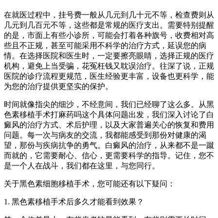
在就医过程中，挂号费一般从几元到几十元不等，检查费则从
几元到几百元不等，这些都是常规的医疗支出。需要特别提醒
的是，市面上有些小诊所，可能会打着各种旗号，收费相对高
些且不正规，甚至可能采用不科学的治疗方式，延误您的病
情。在选择医院和医生时，一定要擦亮眼睛，选择正规的医疗
机构，避免上当受骗，花冤枉钱又耽误治疗。往深了说，正规
医院的诊疗流程更规范，医生经验更丰富，设备也更科学，能
为您的治疗提供更坚实的保护。
时间就像指尖的细沙，不经意间，我们已经聊了这么多。从黑
色素移植手术打麻药吗这个具体问题出发，我们深入讨论了白
癜风的治疗方式、术后护理，以及大家普遍关心的恢复和费用
问题。每一次与病友的交流，我都能感受到那份对健康的渴
望，那份与疾病抗争的勇气。白癜风的治疗，从来都不是一蹴
而就的，它需要耐心、信心，更需要科学的指导。记住，您不
是一个人在战斗，我们都在这里，与您同行。
关于黑色素细胞移植手术，您可能还有以下疑问：
1. 黑色素移植手术后多久才能看到效果？