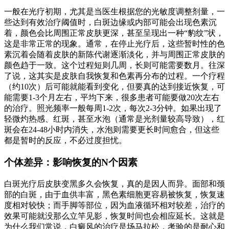
一般在光疗初期，尤其是当医生根据您的光敏度调整剂量，一
些达到有效治疗阈值时，白斑边缘或内部可能会出现色素沉
着，颜色会比周围正常皮肤更深，甚至呈现出一种“豹纹”状，
这是非常正常的现象。通常，在停止光疗后，这些暂时性的色
素沉着会随着皮肤的新陈代谢逐渐淡化，并与周围正常皮肤的
颜色趋于一致。这个过程短则几周，长则可能需要数月。往深
了说，这其实是皮肤自我恢复和色素再分布的过程。一个疗程
（约10次）后可能就能看到变化，但要真的达到接近恢复，可
能需要1-3个月左右，平均下来，很多患者可能要做20次左右
的治疗。照光频率一般每周1-2次，每次2-3分钟。如果出现了
轻微灼热感、红斑，甚至水泡（通常是光剂量较高导致），红
斑会在24-48小时内消失，水泡则需要更长时间愈合，但这些
都是暂时的反应，不必过度担忧。
个体差异：影响恢复的N个因素
白斑光疗后皮肤变黑多久会恢复，真的是因人而异。面部和颈
部的白斑，由于血供丰富，黑色素细胞更容易被恢复，恢复速
度相对较快；而手脚等部位，因为血液循环相对较差，治疗的
效果可能就没那么立竿见影，恢复时间也会相应延长。这就是
为什么我们常说，白癜风的治疗是场马拉松，考验的是耐心和