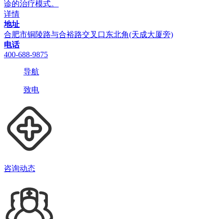
诊的治疗模式。
详情
地址
合肥市铜陵路与合裕路交叉口东北角(天成大厦旁)
电话
400-688-9875
导航
致电
咨询动态