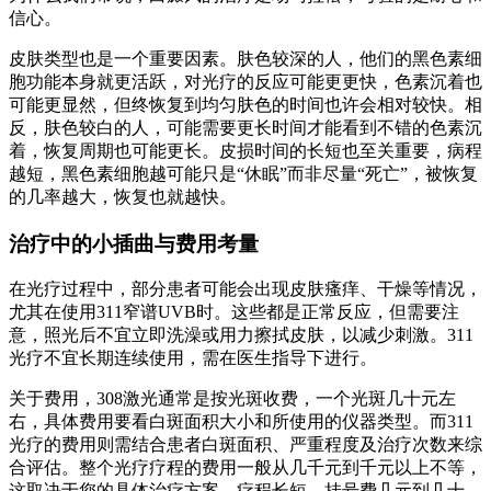
信心。
皮肤类型也是一个重要因素。肤色较深的人，他们的黑色素细
胞功能本身就更活跃，对光疗的反应可能更更快，色素沉着也
可能更显然，但终恢复到均匀肤色的时间也许会相对较快。相
反，肤色较白的人，可能需要更长时间才能看到不错的色素沉
着，恢复周期也可能更长。皮损时间的长短也至关重要，病程
越短，黑色素细胞越可能只是“休眠”而非尽量“死亡”，被恢复
的几率越大，恢复也就越快。
治疗中的小插曲与费用考量
在光疗过程中，部分患者可能会出现皮肤瘙痒、干燥等情况，
尤其在使用311窄谱UVB时。这些都是正常反应，但需要注
意，照光后不宜立即洗澡或用力擦拭皮肤，以减少刺激。311
光疗不宜长期连续使用，需在医生指导下进行。
关于费用，308激光通常是按光斑收费，一个光斑几十元左
右，具体费用要看白斑面积大小和所使用的仪器类型。而311
光疗的费用则需结合患者白斑面积、严重程度及治疗次数来综
合评估。整个光疗疗程的费用一般从几千元到千元以上不等，
这取决于您的具体治疗方案、疗程长短。挂号费几元到几十