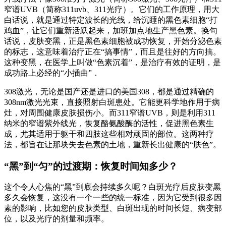
窄谱UVB（简称311uvb、311光疗）。它们的工作原理，用大
白话说，就是通过特定波长的光线，给沉睡的黑色素细胞“打
鸡血”，让它们重新活跃起来，加班加点地生产黑色素。换句
话说，皮肤变黑，正是黑色素细胞被成功恢复，开始分泌色素
的标志，这意味着治疗正在“搞事情”，而且是往好的方向搞。
这种变黑，在医学上叫做“色素沉着”，是治疗有效的证明，是
成功路上必经的“小插曲”．
308激光，无论是国产还是进口的美国308，都是通过精确的
308nm激光光束，直接照射白斑患处。它能更科学地作用于病
灶，对周围健康皮肤损伤小。而311窄谱UVB，则是利用311
纳米的窄谱紫外线光，恢复酪氨酸酶的活性，促进黑色素生
成，尤其适用于躯干和四肢这些相对顽固的部位。这两种疗
法，都旨在让那块失去色素的土地，重新长出健康的“肤色”。
“黑”到“匀”的过渡期：恢复时间知多少？
这个令人心焦的“黑”到底会持续多久呢？白斑光疗后皮肤变黑
多久会恢复，这没有一个一些的统一标准，因为它受到很多因
素的影响，比如您的皮肤类型、白斑出现的时间长短、病变部
位，以及光疗的剂量和频率。