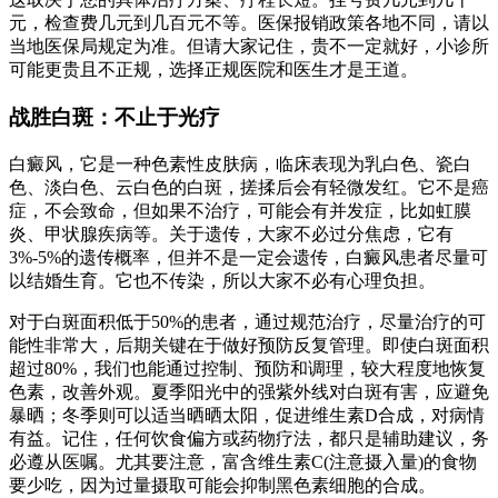
元，检查费几元到几百元不等。医保报销政策各地不同，请以
当地医保局规定为准。但请大家记住，贵不一定就好，小诊所
可能更贵且不正规，选择正规医院和医生才是王道。
战胜白斑：不止于光疗
白癜风，它是一种色素性皮肤病，临床表现为乳白色、瓷白
色、淡白色、云白色的白斑，搓揉后会有轻微发红。它不是癌
症，不会致命，但如果不治疗，可能会有并发症，比如虹膜
炎、甲状腺疾病等。关于遗传，大家不必过分焦虑，它有
3%-5%的遗传概率，但并不是一定会遗传，白癜风患者尽量可
以结婚生育。它也不传染，所以大家不必有心理负担。
对于白斑面积低于50%的患者，通过规范治疗，尽量治疗的可
能性非常大，后期关键在于做好预防反复管理。即使白斑面积
超过80%，我们也能通过控制、预防和调理，较大程度地恢复
色素，改善外观。夏季阳光中的强紫外线对白斑有害，应避免
暴晒；冬季则可以适当晒晒太阳，促进维生素D合成，对病情
有益。记住，任何饮食偏方或药物疗法，都只是辅助建议，务
必遵从医嘱。尤其要注意，富含维生素C(注意摄入量)的食物
要少吃，因为过量摄取可能会抑制黑色素细胞的合成。