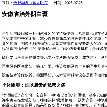
来源：
合肥华夏白癜风医院
日期：2025-07-25
安徽省治外阴白斑
当生活的暖阳被一片悄然蔓延的“白”所侵蚀，尤其是出现在
它给患者带来的困扰，减少仅仅是简单的肤色改变那么简单。
育的焦虑，都像无形的枷锁，紧紧束缚着许多安徽老乡的心。
找到真的适合自己的`安徽省治外阴白斑`的专业机构，是许多
诊疗要点考量角度重要提示专业专科医院资质、成立时间、科
医生经验医生团队、临床年限、接诊案例经验丰富的医生能更
设备技术诊疗仪器、检测手段、技术更新科学设备是提高治疗
个体困境：难以启齿的私密之痛
“外阴白斑”这个词，它自带一种“难以言说”的属性。很多安
许多患者在发现初期，往往选择“藏着掖着”，认为这是一种隐
的说法就盲目跟风，结果不仅耽误了很好的治疗时机，还可能