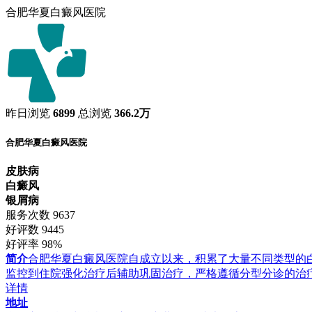
合肥华夏白癜风医院
昨日浏览
6899
总浏览
366.2万
合肥华夏白癜风医院
皮肤病
白癜风
银屑病
服务次数
9637
好评数
9445
好评率
98%
简介
合肥华夏白癜风医院自成立以来，积累了大量不同类型的
监控到住院强化治疗后辅助巩固治疗，严格遵循分型分诊的治
详情
地址