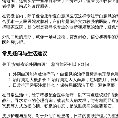
销范围，这确实给一些家庭带来了经济压力，但医院在收费上
者提供一站式的诊疗服务。
在安徽省内，除了像合肥华夏白癜风医院这样专注于白癜风的
合肥市一人民医院皮肤科，它们都是综合实力较强的医院，在
择哪家医院，核心都是要寻求专业的诊断和规范的治疗，避免“
外阴白斑的治疗，就像一场马拉松，需要耐心、信心和科学的
医的脚步吧。
常见疑问与生活建议
关于`安徽省治外阴白斑`，您可能还有以下疑问：
外阴白斑能有效治疗吗？ 白癜风的治疗目标是实现复色
治疗周期大概多长？ 治疗周期因人而异，短则数月，长
日常护理需要注意什么？ 保持局部清洁干燥，避免摩擦
在日常生活中，除了积极配合医学治疗，以下两点建议或许能
战斗。寻求专业的心理咨询，或者加入病友群，与有相同经历
冥想等方式放松心情。积极的心态，是战胜疾病的重要基石。
皮肤护理与预防。对于外阴白斑患者，日常的皮肤护理尤为重