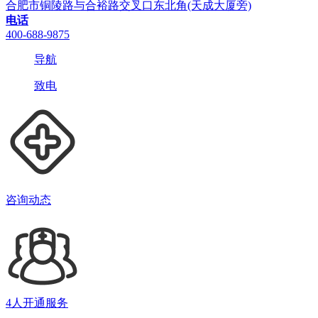
合肥市铜陵路与合裕路交叉口东北角(天成大厦旁)
电话
400-688-9875
导航
致电
咨询动态
4人开通服务