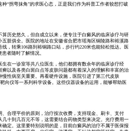
种“拐弯抹角”的求医心态，正是我们作为科普工作者较想打破
不算历史悠久，但自成立以来，便专注于白癜风的临床诊疗与研
雀虽小五脏俱全。医院的地址在安徽省合肥市瑶海区铜陵路和裕溪路
号线，转乘106路到裕铜路口站，步行约220米也能轻松抵达。医
，方便患者随时了解情况。
医生在一诊室等共八位医生，他们都拥有数余年的临床诊疗经
斑癣以及各类白斑白点等皮肤问题都有着深入的理解和丰富的治
种慢性病至关重要。再看硬件设施，医院引进了第三代皮肤
仪、靶向仪等一系列科学设备。这些仪器设备的运用，能够帮助医
明、合理平价的原则，治疗按次收费，支持现金、刷卡、支付
从几十到几百元不等，这需要结合药物类型来决定。光疗费用一
来确定。这里要特别说明的是，目前白癜风的治疗不属于医保报