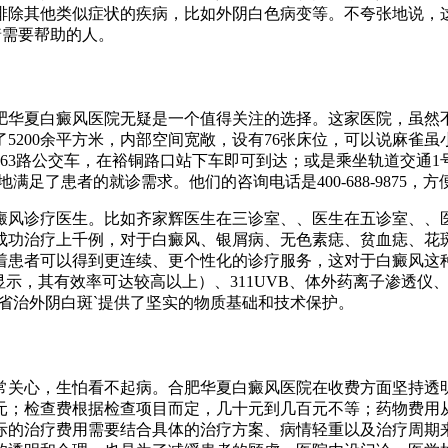
排除其他类似症状的疾病，比如外阴白色病变等。不夸张地说，这
着需要帮助的人。
肥华夏白癜风医院无疑是一个值得关注的选择。这家医院，虽然
了5200余平方米，内部空间宽敞，设有76张床位，可以说麻
路、163路公交车，在裕铜路口站下车即可到达；或是乘坐轨道交通1
度地满足了患者的就诊需求。他们的咨询电话是400-688-9875
癜风诊疗医生。比如齐家辉医生在三诊室、、医生在五诊室、、
成功治疗上千例，对于白癜风、银屑病、无色素痣、贫血痣、花
着患者可以得到更连续、更个性化的诊疗服务，这对于白癜风这
据显示，其有效率可达较高以上）、311UVB、体外药离子渗透
省治外阴白斑`提供了坚实的物质基础和技术保护。
常关心，生怕看不起病。合肥华夏白癜风医院在收费方面坚持透
0元；检查费根据检查项目而定，几十元到几百元不等；药物费用
际的治疗费用需要结合具体的治疗方案、病情轻重以及治疗周期