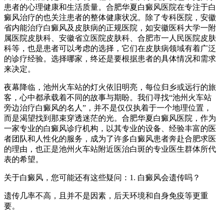
患者的心理健康和生活质量。合肥华夏白癜风医院在专注于白
癜风治疗的也关注患者的整体健康状况。除了专科医院，安徽
省内能治疗白癜风及皮肤病的正规医院，如安徽医科大学一附
属医院皮肤科、安徽省立医院皮肤科、合肥市一人民医院皮肤
科等，也是患者可以考虑的选择，它们在皮肤病领域有着广泛
的诊疗经验。选择哪家，终还是要根据患者的具体情况和需求
来决定。
夜幕降临，池州火车站的灯火依旧明亮，每位归乡或远行的旅
客，心中都承载着不同的故事与期盼。我们寻找“池州火车站
旁边治疗白癜风的名人”，并不是仅仅执着于一个地理位置，
而是渴望找到那束穿透迷茫的光。合肥华夏白癜风医院，作为
一家专业的白癜风诊疗机构，以其专业的设备、经验丰富的医
者团队和人性化的服务，成为了许多白癜风患者奔赴合肥求医
的理由，也正是池州火车站附近医治白斑的专业医生群体所代
表的希望。
关于白癜风，您可能还有这些疑问：1. 白癜风会遗传吗？
遗传几率不高，且并不是因素，后天环境和自身免疫等更重
要。