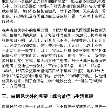
他们或许不是媒体上光鲜亮丽的“明星”，但在很多白癜风患者
心中，他们就是那份“池州火车站旁边治疗白癜风的名人”所承
载的希望。他们不仅擅长白癜风，对于银屑病、无色素痣、贫
血痣、花斑癣以及各类白斑白点等皮肤问题，也有着丰富的诊
疗经验。
在患者较为关心的费用方面，合肥华夏白癜风医院秉持收费透
明、价格合理的原则。初诊复诊挂号费统一为20元，检查费用
根据项目不同，从几十元到几百元不等。药物费用几十到几百
元，需结合药物类型。光疗费用一般几千元到千元以上不等，
手术治疗则一般在千元以上。实际治疗费用会根据患者的具体
病情和治疗方案而定。医院支持现金、刷卡、支付宝、微信等
多种移动支付方式，极大地方便了患者。对于从池州远道而来
的患者，交通也十分便利：市内可乘坐6路、101路、134路、
146路、163路公交车至裕铜路口站下车即可到院；地铁1号线
转乘106路公交到裕铜路口站，步行约220米即可到达。从池州
坐高铁过来，到了合肥站，转个地铁公交，“一脚油门”就到
了，方便得很。
三、白癜风之外的希望：综合诊疗与生活重建
白癜风的治疗是一个系统工程，它不仅关乎皮肤复色，更关乎