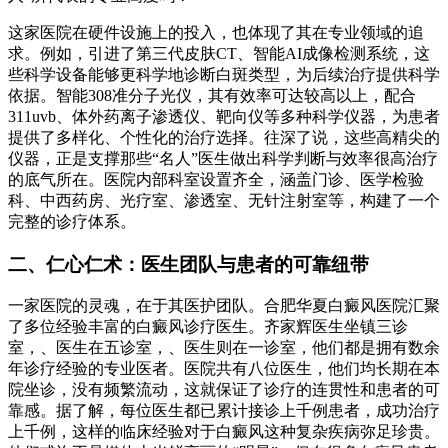
这家医院在硬件设施上的投入，也体现了其在专业领域的追
求。例如，引进了第三代皮肤CT、智能AI成像检测系统，这
些科学设备能够更科学地诊断白斑类型，为后续治疗提供科学
依据。智能308准分子光仪，其有效率可达较高以上，配合
311uvb、体外药离子渗透仪、靶向仪等多种科学仪器，为患者
提供了多样化、个性化的治疗选择。往深了说，这些高精尖的
仪器，正是支撑那些“名人”医生做出科学判断与效率很高治疗
的底气所在。医院内部科室设置齐全，涵盖门诊、医学检验
科、中西药房、光疗室、渗透室、无针注射室等，构建了一个
完整的诊疗体系。
二、仁心仁术：医生团队与患者的可靠纽带
一家医院的灵魂，在于其医护团队。合肥华夏白癜风医院汇聚
了多位经验丰富的白癜风诊疗医生。齐家辉医生坐镇三诊
室，、医生在五诊室，、医生则在一诊室，他们都是拥有数余
年诊疗经验的专业医者。医院共有八位医生，他们均长期在本
院坐诊，没有频繁流动，这就保证了诊疗的连贯性和患者的可
靠感。据了解，每位医生都已累计接诊上千例患者，成功治疗
上千例，这样的临床经验对于白癜风这种复杂疾病弥足珍贵。