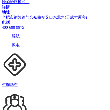
诊的治疗模式。
详情
地址
合肥市铜陵路与合裕路交叉口东北角(天成大厦旁)
电话
400-688-9875
导航
致电
咨询动态