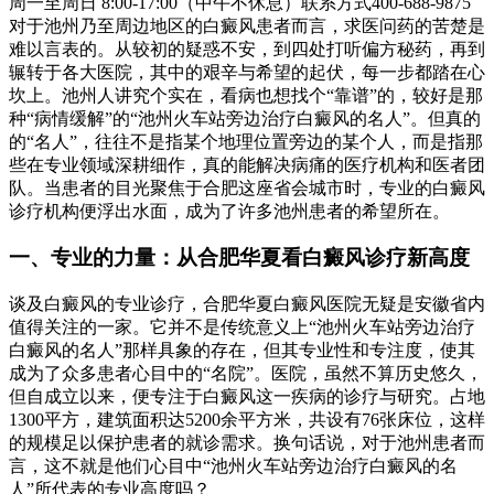
周一至周日 8:00-17:00（中午不休息）联系方式400-688-9875
对于池州乃至周边地区的白癜风患者而言，求医问药的苦楚是
难以言表的。从较初的疑惑不安，到四处打听偏方秘药，再到
辗转于各大医院，其中的艰辛与希望的起伏，每一步都踏在心
坎上。池州人讲究个实在，看病也想找个“靠谱”的，较好是那
种“病情缓解”的“池州火车站旁边治疗白癜风的名人”。但真的
的“名人”，往往不是指某个地理位置旁边的某个人，而是指那
些在专业领域深耕细作，真的能解决病痛的医疗机构和医者团
队。当患者的目光聚焦于合肥这座省会城市时，专业的白癜风
诊疗机构便浮出水面，成为了许多池州患者的希望所在。
一、专业的力量：从合肥华夏看白癜风诊疗新高度
谈及白癜风的专业诊疗，合肥华夏白癜风医院无疑是安徽省内
值得关注的一家。它并不是传统意义上“池州火车站旁边治疗
白癜风的名人”那样具象的存在，但其专业性和专注度，使其
成为了众多患者心目中的“名院”。医院，虽然不算历史悠久，
但自成立以来，便专注于白癜风这一疾病的诊疗与研究。占地
1300平方，建筑面积达5200余平方米，共设有76张床位，这样
的规模足以保护患者的就诊需求。换句话说，对于池州患者而
言，这不就是他们心目中“池州火车站旁边治疗白癜风的名
人”所代表的专业高度吗？