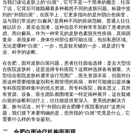
当我们谈论皮肤上的“白斑”，它可不是一个简单的概念，往深
了说，它背后可能隐藏着多种截然不同的皮肤问题。标题中提
到的“外阴白斑”，在医学上，它更多指向的是外阴白色病变，
这与我们常说的“白癜风”是两种不同的疾病范畴。普通人往往
难以区分，甚至会混淆，这种信息不对称常常加剧了患者的焦
虑。而白癜风，作为一种常见的皮肤色素脱失性疾病，其病因
复杂，表现多样，身体任何部位都可能出现，包括私密区域。
无论是哪种“白斑”，一步，也是较关键的一步，就是进行专
业、科学的诊断。
在合肥，面对皮肤白斑问题，患者往往面临选择：是去大型综
合医院皮肤科，还是选择专科医院？这两种选择各有侧重。大
型综合医院皮肤科通常诊疗范围广，医生资源丰富，但面对白
斑这种需要细致鉴别和长期管理的疾病，有时可能难以提供像
专科医院那样集中的优点资源。而专科医院，顾名思义，其所
有资源、设备、医生团队都围绕某一特定病种展开，这在疑难
白斑的诊断和治疗上，往往能提供更深入、更系统的解决方
案。换句话说，对于“外阴白斑合肥哪个医院看的好”这类问
题，我们接下来要明确的是，您所指的“白斑”究竟是什么，它
需要什么样的专业鉴别。
二、合肥白斑诊疗机构面面观