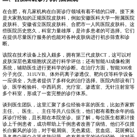
在合肥，有几家机构在白斑诊疗领域有着不错的口碑。接下来
是大家熟知的正规医院皮肤科，例如安徽医科大学一附属医院
皮肤科、安徽省立医院皮肤科、合肥市一人民医院皮肤科。这
些医院历史悠久，科室力量雄厚，是许多患者的可选择。它们
在提供尽量医疗服务的也能对各种皮肤病进行初步筛查和诊
断。
该院在技术设备上投入颇多，拥有第三代皮肤CT，这可以对
皮肤深层色素细胞状况进行科学评估；还有智能AI成像检测
系统，辅助医生进行更科学的诊断。在治疗方面，智能308准
分子光仪、311UVB、体外药离子渗透仪、靶向仪等科学设备
一应俱全，为患者提供了多样化的治疗选择。医院内部设有门
诊、医学检验科、中西药房、光疗室、渗透室、无针注射室等
多个科室，形成了一套完整的诊疗体系。
谈到医生团队，这里汇聚了多位经验丰富的医生，比如齐家辉
主任、、医生、、主任等共八位医生，他们都有着数余年的临
床诊疗经验，且长期在本院坐诊。据了解，每位医生都累计接
诊上千例患者，成功帮助上千例患者改善了病情。他们不仅擅
长白癜风的诊治，对于银屑病、无色素痣、贫血痣、花斑癣以
及各类白斑白点等皮肤问题，也有着丰富的诊疗经验。这对于