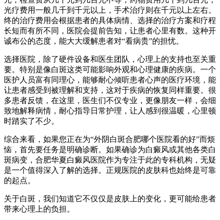
光疗费用一般几千到千元以上，手术治疗则在千元以上左右。
终的治疗费用会根据患者的具体病情、选择的治疗方案和疗程
长短而有所不同，医院会提前告知，让患者心里有数。这种开
诚布公的态度，能大大缓解患者对“看病贵”的担忧。
选择医院，除了硬件设备和医生团队，心理上的支持也至关重
要。特别是像白斑这类可能影响外观和心理健康的疾病。一个
医护人员富有同理心，能够耐心倾听患者心声的医疗环境，能
让患者感受到被理解和支持，这对于疾病的恢复同样重要。很
多患者反馈，在这里，医生们不仅专业，更像朋友一样，会细
致地解释病情，耐心指导日常护理，让人感到很温暖，心里顿
时踏实了不少。
综合来看，如果您正在为“外阴白斑合肥哪个医院看的好”而烦
恼，首先要任务是明确诊断。如果确诊为白癜风或其他各类白
斑病变，合肥华夏白癜风医院作为专注于此的专科机构，无疑
是一个值得深入了解的选择。正规医院的皮肤科也始终是可靠
的起点。
关于白斑，我们知道它不仅仅是皮肤上的变化，更可能给患者
带来心理上的负担。