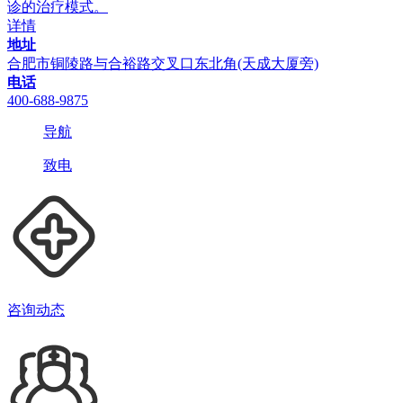
诊的治疗模式。
详情
地址
合肥市铜陵路与合裕路交叉口东北角(天成大厦旁)
电话
400-688-9875
导航
致电
咨询动态