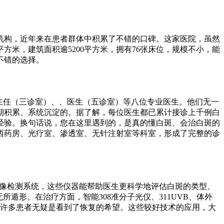
机构，近年来在患者群体中积累了不错的口碑。这家医院，虽然
方米，建筑面积逾5200平方米，拥有76张床位，规模不小，能
不错的选择。
主任（三诊室）、、医生（五诊室）等八位专业医生。他们无一
期积累、系统沉淀的。据了解，每位医生都已累计接诊上千例白
经验。换句话说，您在这里遇到的，是真的懂白斑、会治白斑的
西药房、光疗室、渗透室、无针注射室等科室，形成了完整的诊
成像检测系统，这些仪器能帮助医生更科学地评估白斑的类型、
遁形。在治疗方面，智能308准分子光仪、311UVB、体外
于许多患者无疑是看到了恢复的希望。这些较好技术的应用，大