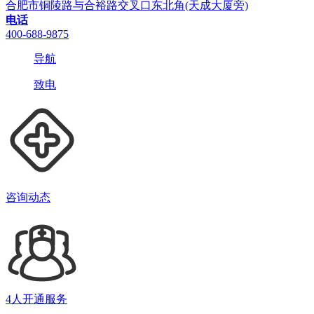
合肥市铜陵路与合裕路交叉口东北角(天成大厦旁)
电话
400-688-9875
导航
致电
咨询动态
4人开通服务