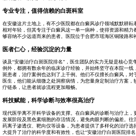
专业专注，值得信赖的白斑科室
在安徽这片土地上，有不少医院都在白癜风诊疗领域默默耕耘
相对年轻，但其专注于白癜风这一单一病种，使得资源和精力都能
够容纳不少远道而来的患者。医院位于合肥市瑶海区铜陵路和
医者仁心，经验沉淀的力量
谈及“安徽治疗白斑医院排名”，医生团队的实力无疑是核心
例外，都拥有数余年的临床诊疗经验，并始终坚守在本院一线
斑患者，治疗案例也达到了上千例。他们不仅擅长白癜风，对
医生，他们能从细微之处洞察病情，为您量身定制治疗方案，
疗链条，让患者就诊流程更加顺畅。
科技赋能，科学诊断与效率很高治疗
现代医学离不开科学设备的支撑。在白癜风的诊断与治疗上，更
发展阶段及黑色素细胞的存活情况，避免肉眼判断的偏差。往深了
药离子渗透仪、靶向仪等设备，为患者提供了多样化的治疗选择
大提升了治疗的科学度和有效性，也让“安徽治疗白斑医院排名