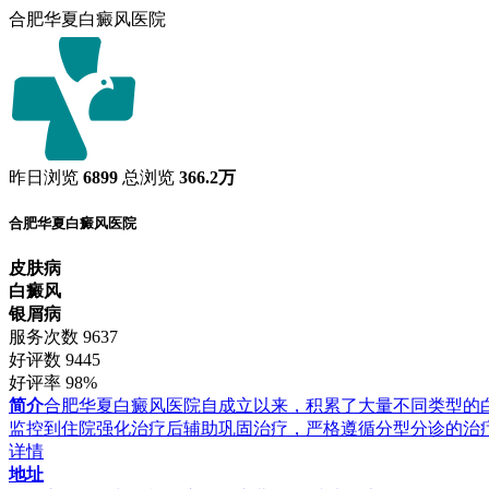
合肥华夏白癜风医院
昨日浏览
6899
总浏览
366.2万
合肥华夏白癜风医院
皮肤病
白癜风
银屑病
服务次数
9637
好评数
9445
好评率
98%
简介
合肥华夏白癜风医院自成立以来，积累了大量不同类型的
监控到住院强化治疗后辅助巩固治疗，严格遵循分型分诊的治
详情
地址