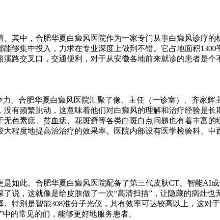
着。其中，合肥华夏白癜风医院作为一家专门从事白癜风诊疗的
够集中投入，力求在专业深度上做到不错。它占地面积1300平
裕溪路交叉口，交通便利，对于从安徽各地前来就诊的患者是个
竞争力。合肥华夏白癜风医院汇聚了像、主任（一诊室）、齐家辉
，没有频繁跳动，这意味着他们对白癜风的理解和治疗经验是长
于无色素痣、贫血痣、花斑癣等各类白斑白点问题也有着丰富的
较大程度地提高治治疗的效果率。医院内部设有医学检验科、中
是如此。合肥华夏白癜风医院配备了第三代皮肤CT、智能AI
说，这就像是给皮肤做了一次“高清扫描”，让隐藏的病灶也无所
。特别是智能308准分子光仪，其有效率可达较高以上，这对
”中的常见的们，能够更好地服务患者。