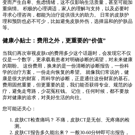
变而产生自卑、焦虑情绪，这不仅影响生活质量，甚至可能加
重病情。 积极的心理调适，家人的理解与支持，以及必要时
寻求心理咨询，都能为治疗提供强大的助力。 日常的皮肤护
理和预防也必不可少，比如避免皮肤外伤，选择温和的护肤品
等。
健康小贴士：费用之外，更重要的“价值”
当我们再次审视皮肤ct的费用多少这个话题时，会发现它不仅
仅是一个数字，更承载着患者对明确诊断的渴望，对未来健康
的期盼。 这份费用，换来的是一份清晰的诊断报告，一份科
学的治疗方案，一份走向恢复的希望。 就像我们常说的，健
康是很大的财富，而科学的诊断，正是通往这份财富的基石。
费用固然重要，但更重要的是，我们能否获得专业、规范的诊
疗，避免走弯路，少花冤枉钱。 记住，任何时候，都不要放
弃对健康的追求，对美好生活的向往。
您可能还关心：
皮肤CT检查痛吗？ 不痛，皮肤CT是无创、无疼痛的检
测。
皮肤CT报告多久能出来？ 一般30-60分钟即可出报告，