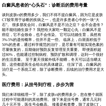
白癜风患者的“心头石”：诊断后的费用考量
谈到皮肤ct的费用多少，我们不得不提白癜风，因为它是皮肤
CT较常用于诊断的疾病之一，也是许多患者心中的一块“大
石”。 很多朋友会问，白癜风是不是不治之症？ 会不会遗传？
能不能结婚生孩子？ 我想给大家吃一颗定心丸：白癜风不是
癌症，它不会致命，也不会传染。 它可以结婚生育，虽然有
3%-5%的遗传概率，但并不是一些。 临床上，白斑面积低于
50%的患者，通过科学规范的治疗，是尽量有可能实现色素的
尽量恢复的，后期做好预防反复管理至关重要。 即便面积超
过80%，也能通过控制病程、预防扩散和调理，达到一个很好
的生活质量。 至于夏天强紫外线不能晒，冬天可以适当晒太
阳，这些都是医生会给出的具体建议。 往深了说，白癜风的
治疗是一个系统工程，除了诊断费用，后续的治疗费用才是大
头。
医疗费用：从挂号到疗程，步步为营
我们来详细梳理一下，除了皮肤ct的费用多少，您在整个就医
过程中可能遇到的其他费用。 接下来是挂号费，通常几元到
几十元不等，医生号会略高。 接着是检查费，除了皮肤CT，