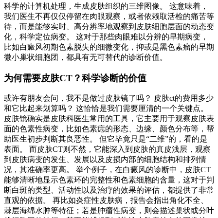
科学的计算机处理，生成皮肤组织的三维图像。 这意味着，
我们医生不再仅仅停留在肉眼观察，或者依赖取活检的痛苦等
待，而是能够实时、高分辨率地观察到皮肤细胞层面的动态变
化，科学定位病变。 这对于那些肉眼难以分辨的早期病变，
比如白癜风初期色素脱失的细微变化，抑或是黑色素瘤的早期
微小巢状细胞团，都具有无可替代的诊断价值。
为何需要皮肤CT？科学诊断的价值
或许有朋友会问，我不是做过皮肤镜了吗？ 皮肤ct的费用多少
和它比起来划算吗？ 这恰恰是我们需要厘清的一个关键点。
皮肤镜确实是皮肤科医生常用的工具，它主要用于观察皮肤表
面的色素性病变，比如色素痣的形态、边缘、颜色分布等，帮
助医生初步判断其良恶性。 但它毕竟只是“二维”的，看的是
表面。 而皮肤CT则不然，它能深入到皮肤的真皮浅层，观察
到皮肤病变的发生、发展以及皮损内部的细胞结构和排列情
况，其准确率更高。 举个例子，在白癜风的诊断中，皮肤CT
能够清晰地显示色素环的完整性和色素细胞的含量，这对于判
断白斑的类型、活动性以及治疗的效果的评估，都提供了非常
直观的依据。 再比如炎症性皮肤病，报告会指出角化不全、
棘层海绵水肿等特征；若是肿瘤性病变，则会描述巢状或分叶