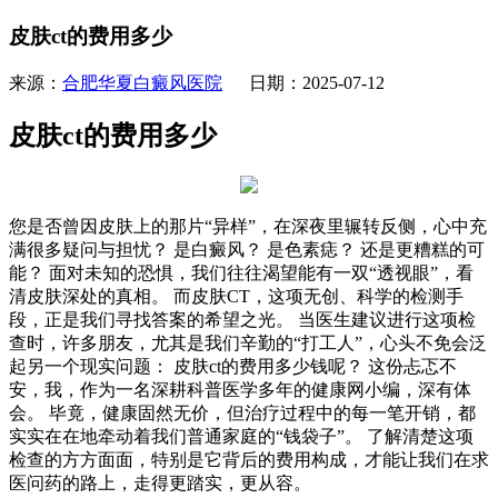
皮肤ct的费用多少
来源：
合肥华夏白癜风医院
日期：2025-07-12
皮肤ct的费用多少
您是否曾因皮肤上的那片“异样”，在深夜里辗转反侧，心中充
满很多疑问与担忧？ 是白癜风？ 是色素痣？ 还是更糟糕的可
能？ 面对未知的恐惧，我们往往渴望能有一双“透视眼”，看
清皮肤深处的真相。 而皮肤CT，这项无创、科学的检测手
段，正是我们寻找答案的希望之光。 当医生建议进行这项检
查时，许多朋友，尤其是我们辛勤的“打工人”，心头不免会泛
起另一个现实问题： 皮肤ct的费用多少钱呢？ 这份忐忑不
安，我，作为一名深耕科普医学多年的健康网小编，深有体
会。 毕竟，健康固然无价，但治疗过程中的每一笔开销，都
实实在在地牵动着我们普通家庭的“钱袋子”。 了解清楚这项
检查的方方面面，特别是它背后的费用构成，才能让我们在求
医问药的路上，走得更踏实，更从容。