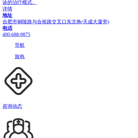
诊的治疗模式。
详情
地址
合肥市铜陵路与合裕路交叉口东北角(天成大厦旁)
电话
400-688-9875
导航
致电
咨询动态