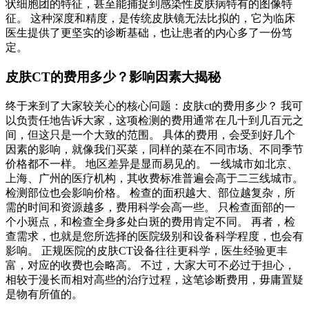
状细胞团的特征，甚至能捕捉到感染性皮肤病特有的图像特
征。 这种深度和精度，是传统皮肤镜无法比拟的，它为临床
医生提供了更坚实的诊断基础，也让患者的内心多了一份笃
定。
皮肤CT的费用多少？影响因素大揭秘
终于来到了大家较关心的核心问题：皮肤ct的费用多少？ 我可
以负责任地告诉大家，这项检测的费用通常在几十到几百元之
间，但这只是一个大致的范围。 具体的费用，会受到好几个
因素的影响，就像我们买菜，同样的菜在不同市场、不同季节
价格都不一样。 地区差异是显而易见的。 一线城市如北京、
上海、广州的医疗机构，其收费标准普遍会高于二三线城市。
检测部位也会影响价格。 检查的面积越大、部位越复杂，所
需的时间和资源越多，费用科学会高一些。 只检查面部的一
个小斑点，和检查全身多处白斑的费用肯定不同。 再者，检
查需求，也就是您所选择的医院级别和设备科学程度，也会有
影响。 正规医院的皮肤CT设备往往更科学，医生经验更丰
富，对应的收费也会略高。 不过，大家大可不必过于担心，
相较于漫长而相对高些的治疗过程，这笔诊断费用，毋庸置疑
是物有所值的。