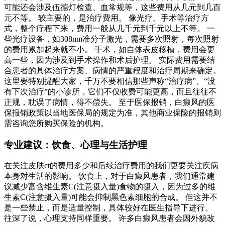
可能还会涉及伍德灯检查、血常规等，这些费用从几元到几百
元不等。 较主要的，是治疗费用。 像光疗、手术等治疗方
式，整个疗程下来，费用一般从几千元到千元以上不等。 一
些光疗设备，如308nm准分子激光，需要多次照射，每次照射
的费用累加起来就不小。 手术，如自体表皮移植，费用会更
高一些，因为涉及到手术操作和术后护理。 实际费用需要结
合患者的具体治疗方案、病情的严重程度和治疗周期来确定。
这里要特别提醒大家，千万不要相信那些声称“治疗病”、“没
有下次治疗”的小诊所，它们不仅收费可能更高，而且往往不
正规，耽误了病情，得不偿失。 至于医保报销，白癜风的医
保报销政策以当地医保局的规定为准，其他商业保险的报销则
需咨询您所购买保险的机构。
专业建议：饮食、心理与生活护理
在关注皮肤ct的费用多少和后续治疗费用的我们更要关注疾病
本身对生活的影响。 饮食上，对于白癜风患者，我们通常建
议减少富含维生素C(注意摄入量)食物的摄入，因为过多的维
生素C(注意摄入量)可能会抑制黑色素细胞的合成。 但这并不
是一些禁止，而是适量控制，具体较好在医生指导下进行。
往深了说，心理支持同样重要。 许多白癜风患者会因外貌改