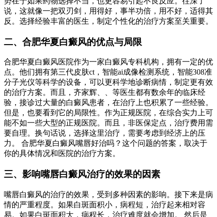
势在于如果药物选择不当，也更容易引起不良反应。往深了
说，这就像一把双刃剑，用得好，事半功倍，用不好，适得其
反。选择经验丰富的医生，制定个性化的治疗方案至关重要。
二、合肥华夏白癜风的优点与局限
合肥华夏白癜风医院作为一家白癜风专科机构，拥有一定的优
点。他们拥有第三代皮肤ct，智能ai成像检测系统，智能308准
分子光仪等科学的设备，可以更科学地诊断病情，制定更有效
的治疗方案。而且，齐家辉、、等医生都有数余年的临床经
验，接诊过大量的白癜风患者，在治疗上也积累了一些经验。
但是，也要看到它的局限性。作为正规医院，在综合实力上可
能不如一些大型的正规医院。而且，非医保定点，治疗费用需
要自理。换句话说，选择这里治疗，需要考虑到经济上的压
力。 合肥华夏白癜风嘴唇好治吗？这个问题的答案，取决于
你的具体情况和医院的治疗方案。
三、影响嘴唇白癜风治疗的效果的因素
嘴唇白癜风的治疗的效果，受到多种因素的影响。接下来是病
情的严重程度。如果白斑面积小，病程短，治疗起来相对容
易。如果白斑面积大，病程长，治疗难度就会增加。 然后是