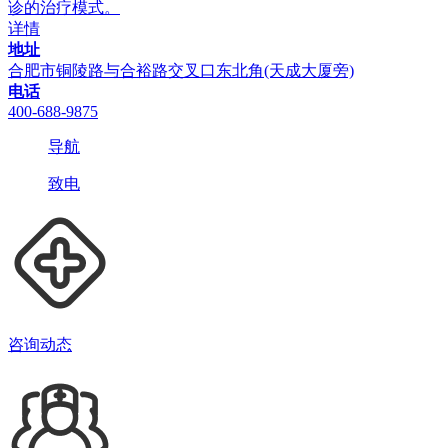
诊的治疗模式。
详情
地址
合肥市铜陵路与合裕路交叉口东北角(天成大厦旁)
电话
400-688-9875
导航
致电
咨询动态