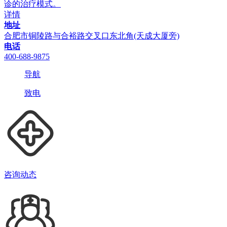
诊的治疗模式。
详情
地址
合肥市铜陵路与合裕路交叉口东北角(天成大厦旁)
电话
400-688-9875
导航
致电
咨询动态