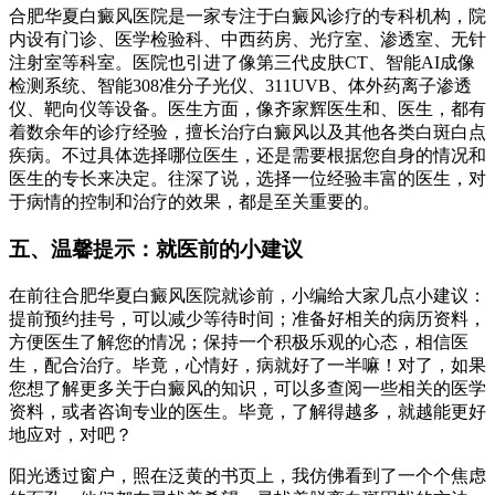
合肥华夏白癜风医院是一家专注于白癜风诊疗的专科机构，院
内设有门诊、医学检验科、中西药房、光疗室、渗透室、无针
注射室等科室。医院也引进了像第三代皮肤CT、智能AI成像
检测系统、智能308准分子光仪、311UVB、体外药离子渗透
仪、靶向仪等设备。医生方面，像齐家辉医生和、医生，都有
着数余年的诊疗经验，擅长治疗白癜风以及其他各类白斑白点
疾病。不过具体选择哪位医生，还是需要根据您自身的情况和
医生的专长来决定。往深了说，选择一位经验丰富的医生，对
于病情的控制和治疗的效果，都是至关重要的。
五、温馨提示：就医前的小建议
在前往合肥华夏白癜风医院就诊前，小编给大家几点小建议：
提前预约挂号，可以减少等待时间；准备好相关的病历资料，
方便医生了解您的情况；保持一个积极乐观的心态，相信医
生，配合治疗。毕竟，心情好，病就好了一半嘛！对了，如果
您想了解更多关于白癜风的知识，可以多查阅一些相关的医学
资料，或者咨询专业的医生。毕竟，了解得越多，就越能更好
地应对，对吧？
阳光透过窗户，照在泛黄的书页上，我仿佛看到了一个个焦虑