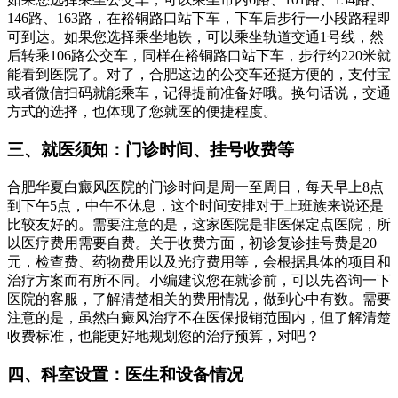
146路、163路，在裕铜路口站下车，下车后步行一小段路程即
可到达。如果您选择乘坐地铁，可以乘坐轨道交通1号线，然
后转乘106路公交车，同样在裕铜路口站下车，步行约220米就
能看到医院了。对了，合肥这边的公交车还挺方便的，支付宝
或者微信扫码就能乘车，记得提前准备好哦。换句话说，交通
方式的选择，也体现了您就医的便捷程度。
三、就医须知：门诊时间、挂号收费等
合肥华夏白癜风医院的门诊时间是周一至周日，每天早上8点
到下午5点，中午不休息，这个时间安排对于上班族来说还是
比较友好的。需要注意的是，这家医院是非医保定点医院，所
以医疗费用需要自费。关于收费方面，初诊复诊挂号费是20
元，检查费、药物费用以及光疗费用等，会根据具体的项目和
治疗方案而有所不同。小编建议您在就诊前，可以先咨询一下
医院的客服，了解清楚相关的费用情况，做到心中有数。需要
注意的是，虽然白癜风治疗不在医保报销范围内，但了解清楚
收费标准，也能更好地规划您的治疗预算，对吧？
四、科室设置：医生和设备情况