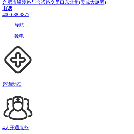
合肥市铜陵路与合裕路交叉口东北角(天成大厦旁)
电话
400-688-9875
导航
致电
咨询动态
4人开通服务