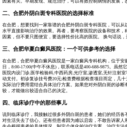
因素有关。早期发现、规范治疗，可以有效控制病情的发展，
二、合肥外阴白斑专科医院的选择标准
在合肥，想要找到一家靠谱的合肥外阴白斑专科医院，可以从
水平直接影响治疗的效果。再者，要考察医院的设备和技术，
因素，但不要只图便宜，要选择性价比高的医院。 换句话说
三、合肥华夏白癜风医院：一个可供参考的选择
在合肥，合肥华夏白癜风医院是一家白癜风专科机构，位于安徽省
日，8:00-17:00(中午不休息)，联系电话是400-688
医院内设门诊,医学检验科,中西药房,光疗室,渗透室,无针
动支付。初诊复诊挂号费20元;检查费根据检查项目而定，几十
实际治疗费用需结合具体治疗方案。如果您对外阴白斑的诊断
较，才能做出较适合自己的决定。
四、临床诊疗中的那些事儿
说到临床诊疗，我接触过很多外阴白斑的患者，她们的经历各
对生活失去了信心。还有些患者因为难以启齿，不敢告诉家人
生会根据患者的具体情况，制定个体化的治疗方案。治疗方法