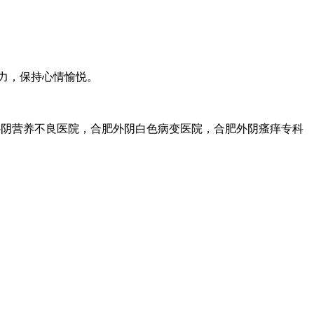
力，保持心情愉悦。
外阴营养不良医院，合肥外阴白色病变医院，合肥外阴瘙痒专科