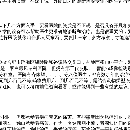
改善生活质量。往深了说，外阴白斑的诊断需要专业的医生进行
以下几个方面入手：要看医院的资质是否正规，是否具备开展相
科学的设备可以帮助医生更准确地诊断和治疗。也是很重要的，
，选择医院就像咱合肥人买东西，要货比三家，多方考察，才能选
合肥市瑶海区铜陵路和裕溪路交叉口，占地面积1300平方，建
-9875。虽然它是一家白癜风专科医院，但拥有第三代皮肤ct，智能a
注射室等科室。医院有齐家辉、、、、等八位医生，都有数余年的诊
元到几百元不等;药物费用几十到几百元不等，需结合药物类型;
有疑问，也可以考虑前往咨询看看，或许能得到一些有益的建议
不相同，但都承受着疾病带来的痛苦。有些患者因为瘙痒难耐，
和朋友，独自承受着痛苦。作为一名健康网小编，我深知她们的
包括药物治疗、物理治疗、手术治疗等。药物治疗主要包括外用