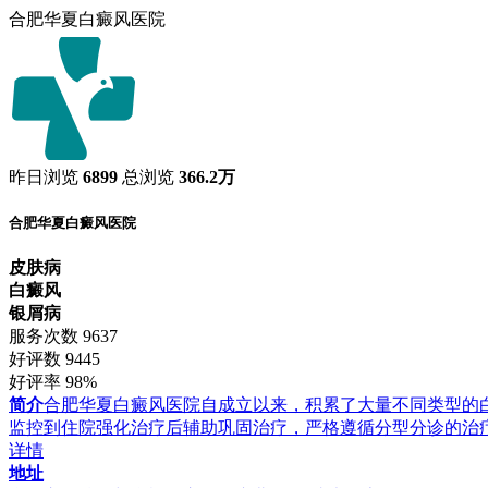
合肥华夏白癜风医院
昨日浏览
6899
总浏览
366.2万
合肥华夏白癜风医院
皮肤病
白癜风
银屑病
服务次数
9637
好评数
9445
好评率
98%
简介
合肥华夏白癜风医院自成立以来，积累了大量不同类型的
监控到住院强化治疗后辅助巩固治疗，严格遵循分型分诊的治
详情
地址