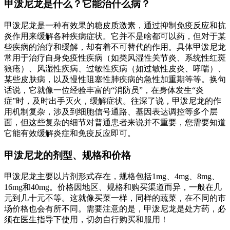
甲泼尼龙是什么？它能治什么病？
甲泼尼龙是一种有效果的糖皮质激素，通过抑制免疫反应和抗
炎作用来缓解各种疾病症状。它并不是啥都可以药，但对于某
些疾病的治疗和缓解，却有着不可替代的作用。具体甲泼尼龙
常用于治疗自身免疫性疾病（如类风湿性关节炎、系统性红斑
狼疮）、风湿性疾病、过敏性疾病（如过敏性皮炎、哮喘）、
某些皮肤病，以及慢性阻塞性肺疾病的急性加重期等等。换句
话说，它就像一位经验丰富的“消防员”，在身体发生“炎
症”时，及时出手灭火，缓解症状。往深了说，甲泼尼龙的作
用机制复杂，涉及到细胞信号通路、基因表达调控等多个层
面，但这些复杂的细节对普通患者来说并不重要，您需要知道
它能有效缓解炎症和免疫反应即可。
甲泼尼龙的剂型、规格和价格
甲泼尼龙主要以片剂形式存在，规格包括1mg、4mg、8mg、
16mg和40mg。价格因地区、规格和购买渠道而异，一般在几
元到几十元不等。这就像买菜一样，同样的蔬菜，在不同的市
场价格也会有所不同。需要注意的是，甲泼尼龙是处方药，必
须在医生指导下使用，切勿自行购买和服用！