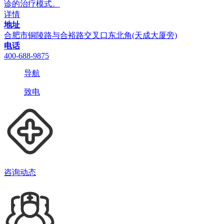
诊的治疗模式。
详情
地址
合肥市铜陵路与合裕路交叉口东北角(天成大厦旁)
电话
400-688-9875
导航
致电
咨询动态