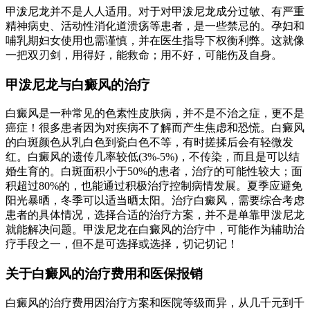
甲泼尼龙并不是人人适用。对于对甲泼尼龙成分过敏、有严重
精神病史、活动性消化道溃疡等患者，是一些禁忌的。孕妇和
哺乳期妇女使用也需谨慎，并在医生指导下权衡利弊。这就像
一把双刃剑，用得好，能救命；用不好，可能伤及自身。
甲泼尼龙与白癜风的治疗
白癜风是一种常见的色素性皮肤病，并不是不治之症，更不是
癌症！很多患者因为对疾病不了解而产生焦虑和恐慌。白癜风
的白斑颜色从乳白色到瓷白色不等，有时搓揉后会有轻微发
红。白癜风的遗传几率较低(3%-5%)，不传染，而且是可以结
婚生育的。白斑面积小于50%的患者，治疗的可能性较大；面
积超过80%的，也能通过积极治疗控制病情发展。夏季应避免
阳光暴晒，冬季可以适当晒太阳。治疗白癜风，需要综合考虑
患者的具体情况，选择合适的治疗方案，并不是单靠甲泼尼龙
就能解决问题。甲泼尼龙在白癜风的治疗中，可能作为辅助治
疗手段之一，但不是可选择或选择，切记切记！
关于白癜风的治疗费用和医保报销
白癜风的治疗费用因治疗方案和医院等级而异，从几千元到千