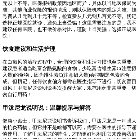
元以上不等。医保报销政策因地区而异，具体以当地医保局为
准。其他商业保险的报销情况，则以保险机构的规定为准。挂
号费从几元到几十元不等，检查费从几元到几百元不等。切记
选择正规医院就诊，避免上当受骗！这里需要注意的是，我不
建议任何医院，也不做价格对比，谨防上当受骗，选择正规医
院！
饮食建议和生活护理
在白癜风的治疗过程中，合理的饮食和生活习惯也至关重要。
建议患者适当吃富含酪氨酸的食物，少吃富含维生素C(注意摄
入量)的食物，因为维生素C(注意摄入量)会抑制黑色素的合
成。但切记，任何饮食偏方都需在医生指导下进行，切勿盲目
跟风！甲泼尼龙说明说再次提醒大家，规范用药非常重要，切
勿自行用药！
甲泼尼龙说明说：温馨提示与解答
健康小贴士，甲泼尼龙说明书告诉我们，甲泼尼龙是一种强大
的抗炎药物，但它并不是啥都可以药，需要在医生的指导下谨
慎使用。了解甲泼尼龙的特性，才能更好地利用它来改善我们