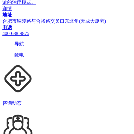
诊的治疗模式。
详情
地址
合肥市铜陵路与合裕路交叉口东北角(天成大厦旁)
电话
400-688-9875
导航
致电
咨询动态