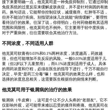
接下来要明确一点，他克莫司是一种免疫抑制剂，它通过抑制
免疫系统的过度反应来缓解皮肤炎症，并不是针对病因的有效
药。换句话说，它能帮你控制症状，减缓瘙痒、红肿等不适，
但并不能治疗疾病。别指望涂抹几次就能“病情缓解”，要理性
看待治疗的效果。往深了说，你得明白，任何药物都有其适用
范围和局限性，他克莫司也不例外。它主要用于轻中度疾病，
对于严重病例，往往需要联合其他治疗方法。
不同浓度，不同适用人群
他克莫司软膏有0.03%和0.1%两种浓度，浓度越高，药效越
强，但也可能增加不良反应的风险。一般0.03%浓度适用于儿
童（但2岁以下儿童禁用），而0.1%浓度则适用于成人。具体
的用药浓度和疗程，必须在医生的指导下进行，千万不能自行
决定，毕竟“是药三分毒”嘛！ 他克莫司的效果怎么样，也和
选择的浓度息息相关，这需要医生根据你的病情来判断。
他克莫司用于银屑病的治疗的效果
银屑病（牛皮癣），这可是个让不少人头疼的“老朋友”。它不
仅影响外观，还可能带来难以忍受的瘙痒和疼痛。他克莫司在