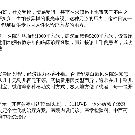
白斑，社交受挫，情感受阻，甚至在求职路上也遭遇了不白之
严实实，生怕被异样的眼光审视。这种无形的压力，这种日复一
个能够提供专业且人性化诊疗方案的地方。
医院占地面积1300平方米，建筑面积逾5200平方米，设置床
他们均拥有数余年的临床诊疗经验，累计接诊上千例患者，成功
藉。
对长期的过程，经济压力不容小觑。合肥华夏白癜风医院深知患
从几十元到几百元不等。药物费用因类型而异，通常在几十到几
付宝、微信等多种移动支付方式，极大地方便了患者。每一笔开
示，其有效率可达较高以上）、311UVB、体外药离子渗透
制定个性化的治疗方案。医院内设门诊、医学检验科、中西药
境中接受治疗。