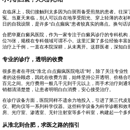
在临床上，我们接触到太多因为白斑而备受煎熬的患者。往深
冤。当夏天来临，别人可以自在地享受阳光、穿上轻薄的衣衫
日的自我设限，是许多“白点癫疯”患者较真实的痛点。换句
合肥华夏白癜风医院，作为一家专注于白癜风诊疗的专科机构，自
位76张，规模在专科领域可谓不小。这里汇聚了多位经验丰
治疗上千例，一直在本院深耕，从未离开。这群医者，深知白
专业的诊疗，透明的收费
很多患者在寻找“淮北 白点癫疯医院电话”时，除了关注专业
者的这份顾虑，因此在收费方面，始终坚持公开透明、价格合
百元之间。光疗费用一般几千元到千元以上，而手术治疗则通
销都清清楚楚，让患者明明白白消费，安心接受治疗。
在诊疗设备方面，医院同样不遗余力地投入，引进了第三代皮肤C
仪、靶向仪等一系列科学仪器。这些科学设备为科学诊断和效
房、光疗室、渗透室、无针注射室等多个科室，构建起一个多
从淮北到合肥，求医之路的指引