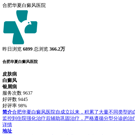
合肥华夏白癜风医院
昨日浏览
6899
总浏览
366.2万
合肥华夏白癜风医院
皮肤病
白癜风
银屑病
服务次数
9637
好评数
9445
好评率
98%
简介
合肥华夏白癜风医院自成立以来，积累了大量不同类型的
监控到住院强化治疗后辅助巩固治疗，严格遵循分型分诊的治
详情
地址