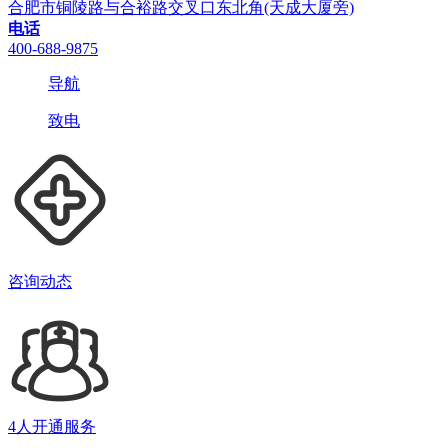
合肥市铜陵路与合裕路交叉口东北角(天成大厦旁)
电话
400-688-9875
导航
致电
咨询动态
4人开通服务