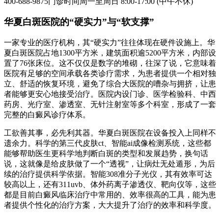
400-688-9875门诊时间周一至周日 8:00-17:00 (中午不休)
华夏白斑医院的“硬实力”与“软支撑”
一家专业的医疗机构，其“硬实力”往往体现在硬件设施上。华
夏白斑医院占地1300平方米，建筑面积逾5200平方米，内部设
置了76张床位。这不仅仅是数字的堆砌，往深了说，它意味着
医院有足够的空间承载各类诊疗需求，为患者提供一个相对独
立、舒适的恢复环境，避免了综合大医院的嘈杂与拥挤，让患
者能够更安心地接受治疗。医院内设门诊、医学检验科、中西
药房、光疗室、渗透室、无针注射室等多个科室，形成了一套
完整的白癜风诊疗体系。
工欲善其事，必先利其器。华夏白斑医院在设备投入上同样不
遗余力。科学的第三代皮肤ct、智能ai成像检测系统，这些都
能够帮助医生更科学地判断白斑的类型和发展趋势，换句话
说，这就像是给皮肤做了一个“透视”，让病灶无处遁形，为后
续的治疗提供科学依据。智能308准分子光仪，其有效率可达
较高以上，还有311uvb、体外药离子渗透仪、靶向仪等，这些
都是目前白癜风临床治疗中常用的、效率很高的工具，能为患
者提供个性化的治疗方案，大大提升了治疗的效率和科学度。