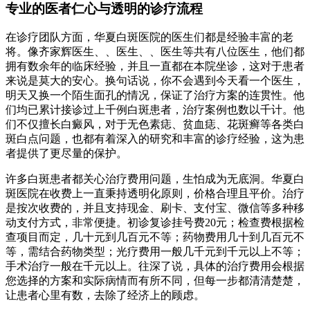
专业的医者仁心与透明的诊疗流程
在诊疗团队方面，华夏白斑医院的医生们都是经验丰富的老
将。像齐家辉医生、、医生、、医生等共有八位医生，他们都
拥有数余年的临床经验，并且一直都在本院坐诊，这对于患者
来说是莫大的安心。换句话说，你不会遇到今天看一个医生，
明天又换一个陌生面孔的情况，保证了治疗方案的连贯性。他
们均已累计接诊过上千例白斑患者，治疗案例也数以千计。他
们不仅擅长白癜风，对于无色素痣、贫血痣、花斑癣等各类白
斑白点问题，也都有着深入的研究和丰富的诊疗经验，这为患
者提供了更尽量的保护。
许多白斑患者都关心治疗费用问题，生怕成为无底洞。华夏白
斑医院在收费上一直秉持透明化原则，价格合理且平价。治疗
是按次收费的，并且支持现金、刷卡、支付宝、微信等多种移
动支付方式，非常便捷。初诊复诊挂号费20元；检查费根据检
查项目而定，几十元到几百元不等；药物费用几十到几百元不
等，需结合药物类型；光疗费用一般几千元到千元以上不等；
手术治疗一般在千元以上。往深了说，具体的治疗费用会根据
您选择的方案和实际病情而有所不同，但每一步都清清楚楚，
让患者心里有数，去除了经济上的顾虑。