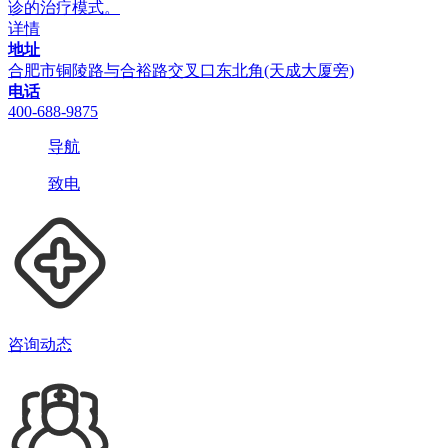
诊的治疗模式。
详情
地址
合肥市铜陵路与合裕路交叉口东北角(天成大厦旁)
电话
400-688-9875
导航
致电
咨询动态