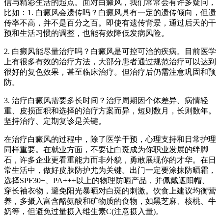
信与精彩生活的起点。面对白癜风，我们常常会有许多疑问，
比如：1. 白癜风会遗传吗？白癜风具有一定的遗传倾向，但遗
传率不高，并不是百分之百。即使有遗传背景，通过后天的干
预和生活习惯的调整，也能有效降低发病风险。
2. 白癜风能尽量治疗吗？白癜风是可控可治的疾病。目前医学
上有很多有效的治疗方法，大部分患者通过规范治疗可以达到
很好的复色效果，甚至临床治疗。但治疗后仍需注意巩固和预
防。
3. 治疗白癜风需要多长时间？治疗周期因个体差异、病情轻
重、皮损面积和选择的治疗方案而异，短则数月，长则数年。
坚持治疗、定期复诊是关键。
在治疗白癜风的过程中，除了医学干预，心理支持和日常护理
同样重要。在就业方面，不要让白斑成为你职业发展的绊脚
石，许多企业更看重能力而非外貌，勇敢展现你的才华。在日
常生活中，做好皮肤防护尤为关键。出门一定要涂抹防晒霜，
选择SPF30+、PA+++以上的物理防晒产品，并佩戴遮阳帽、
穿长袖衣物，避免阳光暴晒对白斑的刺激。饮食上建议均衡营
养，多摄入富含酪氨酸和矿物质的食物，如黑芝麻、核桃、牛
奶等，但避免过量摄入维生素C(注意摄入量)。