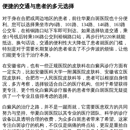
便捷的交通与患者的多元选择
对于身在合肥或周边地区的患者，前往华夏白斑医院也十分便
利。您可以选择乘坐市内6路、101路、134路、146路、163路
公交车，在裕铜路口站下车即可到达。如果选择轨道交通，乘
坐1号线后转乘106路公交到裕铜路口站，再步行约220米就能
抵达。换句话说，交通的便利性大大降低了患者就医的门槛，
特别是对于需要长期复诊的患者省去了不少奔波的烦恼，让他
们能更专注于治疗本身。
在安徽省内，也有一些正规医院的皮肤科在白癜风诊疗方面有
一定实力，比如安徽医科大学一附属医院皮肤科、安徽省立医
院皮肤科、合肥市一人民医院皮肤科等，患者可以根据自身情
况，多方考察，选择较适合自己的医疗机构。但对于希望获得
更专注、更个性化白癜风诊疗服务的患者华夏白斑医院无疑提
供了一个专业且值得考虑的选择。
白癜风的治疗之路，并不是一蹴而就，它需要医患双方的共同
努力与坚持。华夏白斑医院以其专业的医疗团队、科学的诊疗
设备以及透明合理的收费，为众多白斑患者带来了希望。这家
专注白斑诊疗的机构，不仅仅是病痛的终点站，更应是重拾自