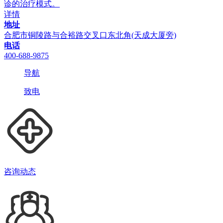
诊的治疗模式。
详情
地址
合肥市铜陵路与合裕路交叉口东北角(天成大厦旁)
电话
400-688-9875
导航
致电
咨询动态