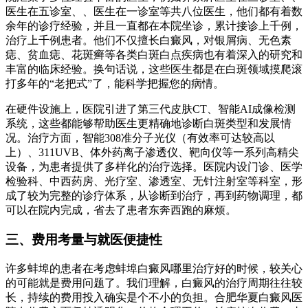
医生在五诊室、、医生在一诊室等共八位医生，他们都有着数
余年的诊疗经验，并且一直都在本院坐诊，累计接诊上千例，
治疗上千例患者。他们不仅擅长白癜风，对银屑病、无色素
痣、贫血痣、花斑癣等各类白斑白点疾病也有着深入的研究和
丰富的临床经验。换句话说，这些医生都是在白斑领域摸爬滚
打多年的“老把式”了，能科学把握您的病情。
在硬件设施上，医院引进了第三代皮肤CT、智能AI成像检测
系统，这些都能够帮助医生更精确地诊断白斑类型和发展情
况。治疗方面，智能308准分子光仪（有效率可达较高以
上）、311UVB、体外药离子渗透仪、靶向仪等一系列高精尖
设备，为患者提供了多样化的治疗选择。医院内设门诊、医学
检验科、中西药房、光疗室、渗透室、无针注射室等科室，形
成了较为完整的诊疗体系，从诊断到治疗，再到药物调理，都
可以在院内完成，省去了患者东奔西跑的麻烦。
三、费用考量与就医便捷性
许多蚌埠的患者在考虑蚌埠白癜风哪里治疗好的时候，较关心
的可能就是费用问题了。我们理解，白癜风的治疗周期往往较
长，持续的费用投入确实是个不小的负担。合肥华夏白癜风医