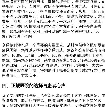
院在收费方面坚持透明化，价格合理平价，治疗按次收费，支
持现金、刷卡、支付宝、微信等多种移动支付方式。具体初诊
复诊挂号费均为20元；检查费根据项目而定，从几十元到几百
元不等；药物费用几十到几百元不等，需结合药物类型；光疗
费用一般几千元到千元以上不等；手术治疗一般在千元以上。
实际治疗费用会根据您具体的治疗方案而定，医院会详细告
知。如果您有任何疑问，都可以拨打统一的医院电话：400-
688-9875进行咨询。
交通便利性也是一个重要的考量因素。从蚌埠前往合肥华夏白
癜风医院，您可以选择多种交通方式。建议的公交路线有市内
6路、101路、134路、146路、163路，在裕铜路口站下车即可
到院。如果您选择地铁，乘坐轨道交通1号线，转乘106路到裕
铜路口站，步行约220米即可到达。这样的交通网络，大大降
低了患者就医的门槛，特别是对于需要定期复诊或进行光疗的
患者而言，非常实用。
四、正规医院的选择与患者心声
除了专业的专科医院，也有部分患者倾向于选择正规医院。在
安徽省内，能治疗白癜风、皮肤病的正规医院也有不错的选
择，例如安徽医科大学一附属医院皮肤科、安徽省立医院皮肤