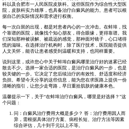
科以及合肥市一人民医院皮肤科。这些医院作为综合性大型医
院，皮肤科实力雄厚，也具备治疗白癜风的能力。患者可以根
据自己的实际情况和需求进行权衡。
每一次白斑的出现，都是对患者内心的一次冲击。在蚌埠，找
个靠谱的医院，就像找个知心朋友，得合眼缘，更得靠谱。我
们深知那种被误解、被疏远的感觉，那种面对镜子，心口堵得
慌的滋味。在选择治疗机构时，除了医疗技术，医院能否提供
人文关怀，能否让患者感受到温暖和支持，也同样重要。
说到这里，或许您心中关于蚌埠白癜风哪里治疗好的迷雾已经
散去不少。选择一家合适的医院，是治疗白癜风的一步，也是
较关键的一步。它决定了您后续治疗的有效性、舒适度和经济
负担。希望今天分享的这些信息，能为您在求医路上提供一份
清晰的指引，让您少走弯路，早日重拾肌肤的健康本色。
温馨提示一下，关于“在蚌埠治疗白癜风，哪里是好选择？”这
个问题：
问：白癜风治疗费用大概是多少？ 答：治疗费用因人而
异，需根据具体治疗方案、病程长短、治疗方法等因素
综合评估，几十到千元以上不等。