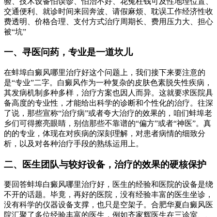
验、技术设备怕误诊、怕治不好、花冤枉钱可及性地理位置、
交通便利、就诊时间来回奔波、请假麻烦、耽误工作经济性收
费透明、价格合理、支付方式治疗周期长、费用压力大、担心
被“坑”
一、寻医问药，专业是一道坎儿
在蚌埠白癜风哪里治疗好这个问题上，我们接下来要注意的
是“专业”二字。白癜风作为一种复杂的皮肤色素脱失性疾病，
其发病机制多种多样，治疗方案也因人而异。这就要求医院具
备高度的专业性，才能给出科学的诊断和个性化的治疗。往深
了说，那些宣称“治疗病”或者夸大治疗的效果的，咱们蚌埠老
乡们可得擦亮眼睛，别信那些不靠谱的“偏方”或者“神医”。真
的的专业，体现在对疾病的深刻理解，对患者病情的细致分
析，以及对各种治疗手段的熟练运用上。
二、医生团队与较好设备，治疗的效果的硬核保护
要回答蚌埠白癜风哪里治疗好，医生的经验和医院的设备是绕
不开的话题。毕竟，再好的医院，没有经验丰富的医生坐诊，
没有科学的仪器设备支撑，也只是空架子。合肥华夏白癜风医
院汇聚了多位经验丰富的医生，例如齐家辉医生在三诊室、、