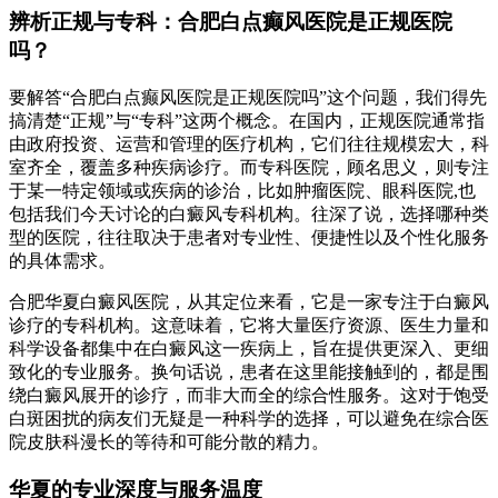
辨析正规与专科：合肥白点癫风医院是正规医院
吗？
要解答“合肥白点癫风医院是正规医院吗”这个问题，我们得先
搞清楚“正规”与“专科”这两个概念。在国内，正规医院通常指
由政府投资、运营和管理的医疗机构，它们往往规模宏大，科
室齐全，覆盖多种疾病诊疗。而专科医院，顾名思义，则专注
于某一特定领域或疾病的诊治，比如肿瘤医院、眼科医院,也
包括我们今天讨论的白癜风专科机构。往深了说，选择哪种类
型的医院，往往取决于患者对专业性、便捷性以及个性化服务
的具体需求。
合肥华夏白癜风医院，从其定位来看，它是一家专注于白癜风
诊疗的专科机构。这意味着，它将大量医疗资源、医生力量和
科学设备都集中在白癜风这一疾病上，旨在提供更深入、更细
致化的专业服务。换句话说，患者在这里能接触到的，都是围
绕白癜风展开的诊疗，而非大而全的综合性服务。这对于饱受
白斑困扰的病友们无疑是一种科学的选择，可以避免在综合医
院皮肤科漫长的等待和可能分散的精力。
华夏的专业深度与服务温度