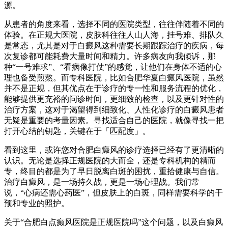
源。
从患者的角度来看，选择不同的医院类型，往往伴随着不同的
体验。在正规大医院，皮肤科往往人山人海，挂号难、排队久
是常态，尤其是对于白癜风这种需要长期跟踪治疗的疾病，每
次复诊都可能耗费大量时间和精力。许多病友向我倾诉，那
种“一号难求”、“看病像打仗”的感觉，让他们在身体不适的心
理也备受煎熬。而专科医院，比如合肥华夏白癜风医院，虽然
并不是正规，但其优点在于诊疗的专一性和服务流程的优化，
能够提供更充裕的问诊时间，更细致的检查，以及更针对性的
治疗方案，这对于渴望得到细致化、人性化诊疗的白癜风患者
无疑是重要的考量因素。寻找适合自己的医院，就像寻找一把
打开心结的钥匙，关键在于「匹配度」。
看到这里，或许您对合肥白癜风的诊疗选择已经有了更清晰的
认识。无论是选择正规医院的大而全，还是专科机构的精而
专，终目的都是为了早日脱离白斑的困扰，重拾健康与自信。
治疗白癜风，是一场持久战，更是一场心理战。我们常
说，“心病还需心药医”，但皮肤上的白斑，同样需要科学的干
预和专业的照护。
关于“合肥白点癫风医院是正规医院吗”这个问题，以及白癜风