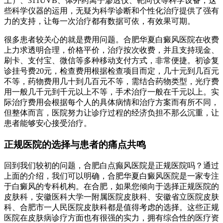
上）、311UVB、体外药离子渗透仪、靶向仪等科学设备，这
些科学仪器的运用，无疑为科学诊断和个性化治疗提供了强有
力的支持，让每一次治疗都有数据可依，有效果可期。
很多患者较关心的就是费用问题。合肥华夏白癜风医院在收费
上力求透明合理，价格平价，治疗按次收费，并且支持现金、
刷卡、支付宝、微信等多种移动支付方式，非常便捷。初诊复
诊挂号费20元，检查费用根据检查项目而定，几十元到几百元
不等，药物费用几十到几百元不等，需结合药物类型，光疗费
用一般几千元到千元以上不等，手术治疗一般在千元以上。实
际治疗费用会根据每个人的具体病情和治疗方案而有所不同，
但整体而言，医院努力让诊疗过程的经济负担不那么沉重，让
患者能够安心接受治疗。
正规医院的选择与患者的痛点共鸣
回到我们较初的问题，合肥白点癫风医院是正规医院吗？通过
上面的介绍，我们可以明确，合肥华夏白癜风医院是一家专注
于白癜风的专科机构。在合肥，如果您倾向于选择正规医院的
皮肤科，安徽医科大学一附属医院皮肤科、安徽省立医院皮肤
科、合肥市一人民医院皮肤科都是值得考虑的选择。这些正规
医院在皮肤病诊疗方面也有很强的实力，拥有综合性的医疗资