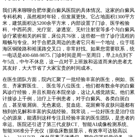
我们再来聊聊合肥华夏白癜风医院的具体情况。这家的白癜风
专科机构，虽然相对年轻，但发展更快。它占地面积1300平方
米，建筑面积达5200余平方米，内部设置了门诊、医学检验
科、中西药房、光疗室、渗透室、无针注射室等多个与白癜风
诊疗紧密相关的科室，床位共76张，这些都一些了诊疗流程的
顺畅与专业。对于合肥及周边的患者它只有一个地址，位于瑶
海区铜陵路和裕溪路交叉口，非常好找。如果您需要联系，统
一电话是400-688-9875. 门诊时间是周一至周日，早上8点到下
午5点，中午不休息，这一点对于上班族和远道而来的患者尤
其友好，大大节省了大家宝贵的时间成本。
在医生团队方面，院内汇聚了一批经验丰富的医生，例如、医
生、齐家辉医生、、医生等八位医生，他们都有数余年的白癜
风诊疗经验，并且长期在本院坐诊，这让人感觉踏实。他们累
计接诊上千例，治疗上千例患者，对于白癜风、各类白斑白
点，甚至银屑病、无色素痣、贫血痣、花斑癣等皮肤问题都有
独到的见解和丰富的实战经验。我常说，一位好医生是治疗信
心的源泉，能遇到这样专注且经验丰富的医生团队，是患者的
幸运。医院还引进了第三代皮肤CT、智能AI成像检测系统、
智能308准分子光仪（据临床数据显示，有效率可达较高以