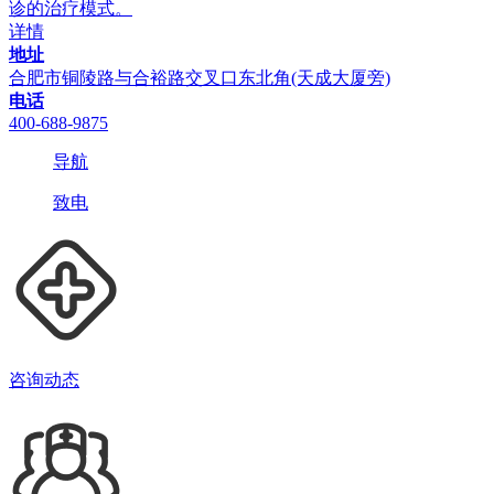
诊的治疗模式。
详情
地址
合肥市铜陵路与合裕路交叉口东北角(天成大厦旁)
电话
400-688-9875
导航
致电
咨询动态