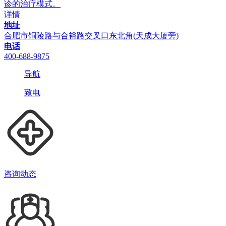
诊的治疗模式。
详情
地址
合肥市铜陵路与合裕路交叉口东北角(天成大厦旁)
电话
400-688-9875
导航
致电
咨询动态