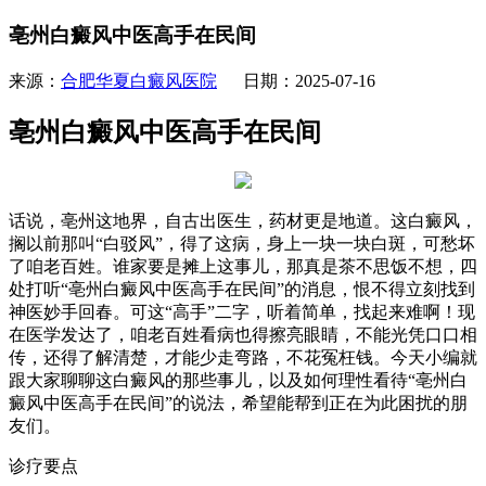
亳州白癜风中医高手在民间
来源：
合肥华夏白癜风医院
日期：2025-07-16
亳州白癜风中医高手在民间
话说，亳州这地界，自古出医生，药材更是地道。这白癜风，
搁以前那叫“白驳风”，得了这病，身上一块一块白斑，可愁坏
了咱老百姓。谁家要是摊上这事儿，那真是茶不思饭不想，四
处打听“亳州白癜风中医高手在民间”的消息，恨不得立刻找到
神医妙手回春。可这“高手”二字，听着简单，找起来难啊！现
在医学发达了，咱老百姓看病也得擦亮眼睛，不能光凭口口相
传，还得了解清楚，才能少走弯路，不花冤枉钱。今天小编就
跟大家聊聊这白癜风的那些事儿，以及如何理性看待“亳州白
癜风中医高手在民间”的说法，希望能帮到正在为此困扰的朋
友们。
诊疗要点