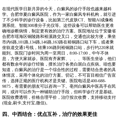
在现代医学日新月异的今天，白癜风的诊疗手段也越来越科
学。合肥华夏白癜风医院，作为一家白癜风专科机构，就引进
了不少科学的诊疗设备，比如第三代皮肤CT、智能AI成像检
测系统、智能308准分子光仪等。这些设备可以帮助医生更准
确地诊断病情，制定更有效的治疗方案。医院地址位于安徽省
合肥市瑶海区铜陵路和裕溪路交叉口，交通也比较方便，乘坐
市内6路,101路,134路,146路,163路在裕铜路口站下车，或者乘
坐轨道交通1号线，转乘106路到裕铜路口站，步行约220米就
能到。医院门诊时间为周一至周日，8:00-17:00，中午不休
息，方便大家就诊。医院有齐家辉、、、、等医生坐诊，他们
都有数余年的诊疗经验，擅长治疗各类白斑白点疾病。咱也要
知道，白癜风的治疗是一个综合性的过程，需要结合患者的具
体情况，采用个体化的治疗方案。切记，不可盲目相信广告宣
传，选择正规的医疗机构才是关键。医院电话是400-688-
9875，有需要的朋友可以咨询一下。亳州白癜风中医高手在民
间，或许可以作为一种辅助治疗手段，但科学诊疗才是基础。
医院收费透明，价格合理平价，治疗按次收费，支持移动支付
(现金,刷卡,支付宝,微信)。
四、中西结合：优点互补，治疗的效果更佳