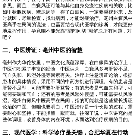
多见。而且，白癜风还可能与其他自身免疫性疾病相关联，比
如甲状腺疾病、糖尿病等。得了白癜风，一定要重视起来，及
时就医，尽量检查，找出病因，才能对症治疗。亳州白癜风中
医高手在民间的说法，也需要结合现代医学的诊断，才能更好
地发挥作用，毕竟咱不能光靠“望闻问切”就解决所有问题，对
吧？
二、中医辨证：亳州中医的智慧
亳州作为华佗故里，中医文化底蕴深厚。在白癜风的治疗上，
中医们积累了丰富的经验。中医认为，白癜风多与肝肾不足、
气血失和、风湿外侵等因素有关。治疗上注意辨证论治，根据
患者的具体情况，采用不同的中药方剂进行调理。有的患者是
肝肾不足型，可能需要补肝益肾；有的患者是气血失和型，可
能需要调和气血；还有的患者是风湿外侵型，可能需要祛风除
湿。亳州白癜风中医高手在民间，指的可能就是这些擅长辨证
论治的中医。但咱也要明白，中医治疗是一个长期的过程，需
要耐心和坚持，不能指望一蹴而就。往深了说，中医讲究的是
整体调理，改善身体的内在环境，从而达到治疗疾病的目的。
三、现代医学：科学诊疗是关键，合肥华夏在行动