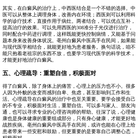
其实，在白癜风的治疗上，中西医结合是一个不错的选择。中
医可以从整体上调理身体，改善内在环境；西医则可以利用科
学的诊疗技术，直接作用于病灶。两者结合，可以优点互补，
提高治疗的效果。可以先用西医的308准分子光仪进行治疗，
同时配合中药进行调理，这样既能更快控制病情，又能基于问
题本身来改善身体状况。亳州白癜风中医高手在民间，如果能
与现代医学相结合，就能更好地为患者服务。换句话说，咱不
能只抱着老祖宗的东西不放，也要学习现代医学的科学技术，
才能更好地治疗白癜风。
五、心理疏导：重塑自信，积极面对
得了白癜风，除了身体上的痛苦，心理上的压力也不小。很多
人因为外貌的改变而感到自卑、焦虑，甚至影响到工作和生
活。心理疏导在白癜风的治疗中也至关重要。要学会接受自己
的不专业，积极面对生活，重塑自信。可以多与家人、朋友沟
通，也可以寻求专业的心理咨询师的帮助。往深了说，心理健
康也是身体健康的重要组成部分，只有身心健康，才能更好地
战胜疾病。亳州白癜风中医高手在民间，或许也能在心理上给
患者带来一些安慰和鼓励，但更重要的是要靠自己调整心态，
积极面对。