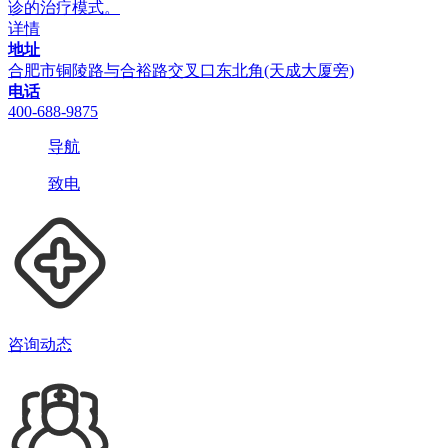
诊的治疗模式。
详情
地址
合肥市铜陵路与合裕路交叉口东北角(天成大厦旁)
电话
400-688-9875
导航
致电
咨询动态