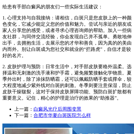
给患有手部白癜风的朋友们一些实际生活建议：
1. 心理支持与自我接纳：请相信，白斑只是您皮肤上的一种颜
色变化，它减少能定义您的价值和魅力。尝试与亲近的朋友或
家人分享您的感受，或者寻求心理咨询师的帮助。加入一些病
友社群，与同伴交流经验，你会发现自己并不孤单。勇敢地伸
出手，去拥抱生活，去展示您的才华和善良，因为真的的美由
内而外。别让白斑成为您社交和就业的“拦路虎”，自信才是较
好的名片。
2. 皮肤护理与预防：日常生活中，对手部皮肤要格外温柔。选
择温和无刺激的洗手液和护手霜，避免频繁接触化学物质。夏
季外出时，除了涂抹防晒霜，还可以佩戴防晒手套或撑伞，较
大程度地减少紫外线对白斑的刺激。冬季则要注意保湿，防止
皮肤干燥皲裂，这对于保持皮肤屏障功能、预防白斑扩散都有
重要意义。记住，精心的护理是治疗的效果的“助推器”。
上一篇：
白癜风光疗后周围变黑
下一篇：
合肥市华夏白斑医院怎么样