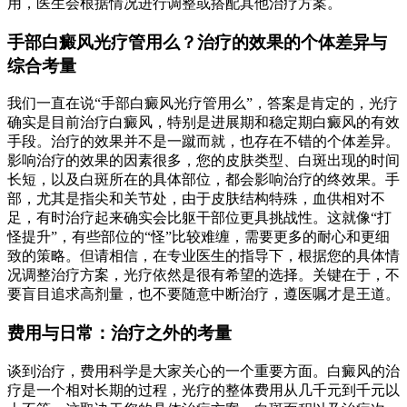
用，医生会根据情况进行调整或搭配其他治疗方案。
手部白癜风光疗管用么？治疗的效果的个体差异与
综合考量
我们一直在说“手部白癜风光疗管用么”，答案是肯定的，光疗
确实是目前治疗白癜风，特别是进展期和稳定期白癜风的有效
手段。治疗的效果并不是一蹴而就，也存在不错的个体差异。
影响治疗的效果的因素很多，您的皮肤类型、白斑出现的时间
长短，以及白斑所在的具体部位，都会影响治疗的终效果。手
部，尤其是指尖和关节处，由于皮肤结构特殊，血供相对不
足，有时治疗起来确实会比躯干部位更具挑战性。这就像“打
怪提升”，有些部位的“怪”比较难缠，需要更多的耐心和更细
致的策略。但请相信，在专业医生的指导下，根据您的具体情
况调整治疗方案，光疗依然是很有希望的选择。关键在于，不
要盲目追求高剂量，也不要随意中断治疗，遵医嘱才是王道。
费用与日常：治疗之外的考量
谈到治疗，费用科学是大家关心的一个重要方面。白癜风的治
疗是一个相对长期的过程，光疗的整体费用从几千元到千元以