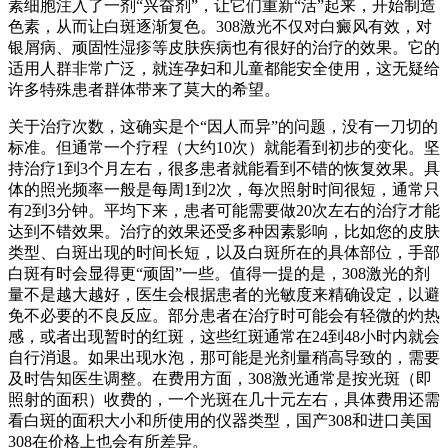
素细胞注入了一剂“兴奋剂”，让它们重新“活”起来，开始制造
色素，从而让白斑逐渐复色。308激光不仅对白癜风有效，对
银屑病、顽固性湿疹等皮肤疾病也有很好的治疗的效果。它的
适用人群非常广泛，就连孕妇和儿童都能安全使用，这无疑给
许多特殊患者群体带来了莫大的希望。
关于治疗次数，这确实是个“因人而异”的问题，没有一刀切的
标准。但通常一个疗程（大约10次）就能看到初步的变化。坚
持治疗1到3个月左右，很多患者就能看到不错的恢复效果。具
体的照光频率一般是每周1到2次，每次照射时间很短，通常只
有2到3分钟。平均下来，患者可能需要做20次左右的治疗才能
达到不错效果。治疗的效果还受多种因素影响，比如您的皮肤
类型、白斑出现的时间长短，以及白斑所在的具体部位，手部
白斑有时会显得更“顽固”一些。值得一提的是，308激光的剂
量不是越大越好，医生会根据患者的光敏度来精确设定，以避
免不必要的不良反应。部分患者在治疗时可能会有轻微的灼热
感，或者出现暂时的红斑，这些红斑通常在24到48小时内就会
自行消退。如果出现水泡，那可能是光剂量稍高导致的，需要
及时告知医生调整。在费用方面，308激光通常是按光斑（即
照射的面积）收费的，一个光斑在几十元左右，具体费用还需
看白斑的面积大小和所使用的仪器类型，国产308和进口美国
308在价格上也会有所差异。