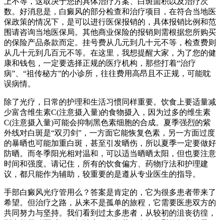
上不等，这取决于您的具体治疗方案、白斑面积以及治疗次
数。好消息是，白癜风的部分检查和治疗项目，在符合当地医
保政策的情况下，是可以进行医保报销的，具体报销比例和范
围请咨询当地医保局。其他商业保险的报销则需根据您所购买
的保险产品条款而定。挂号费从几元到几十元不等，检查费则
从几十元到几百元不等。在这里，我想提醒大家，为了您的健
康和钱包，一定要选择正规的医疗机构，那些打着“治疗
病”、“祖传秘方”的小诊所，往往费用高昂且不正规，可能耽
误病情。
除了光疗，日常的护理和生活习惯同样重要。饮食上要适量减
少富含维生素C(注意摄入量)的食物摄入，因为过多的维生素
C(注意摄入量)可能会抑制黑色素细胞的合成。夏季强烈的紫
外线对白斑是“双刃剑”，一方面它能恢复色素，另一方面过度
的暴晒也可能加重白斑，甚至引发晒伤，所以夏季一定要做好
防晒。而冬季阳光相对温和，可以适当晒晒太阳，但也要注意
时间和强度。请记住，所有的饮食偏方、药物疗法和护理建
议，都只能作为辅助，较重要的是遵从专业医生的指导。
手部白癜风光疗管用么？答案是肯定的，它为很多患者带来了
希望。但治疗之路，从来不是孤单的旅程，它需要医患双方的
共同努力与坚持。我们看到过太多患者，从较初的沮丧彷徨，