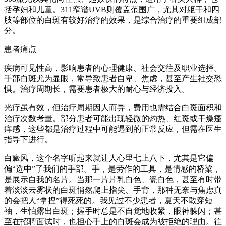
括孕妇和儿童。311窄谱UVB则覆盖范围广，尤其对躯干和四
肢等部位的白斑有较好治疗的效果，是综合治疗的重要组成部
分。
患者痛点
疾病可见性高，影响患者的心理健康、社会交往及职业选择。
手部白斑尤为显眼，常导致患者自卑、焦虑，甚至产生社交恐
惧。治疗周期长，需要患者极大的耐心与经济投入。
光疗虽有效，但治疗周期因人而异，费用也需结合白斑面积和
治疗次数考量。部分患者可能出现轻微的灼热、红斑或干燥瘙
痒感，这些都是治疗过程中可能遇到的正常反应，但需在医生
指导下进行。
白癜风，这个名字听起来就让人心里七上八下，尤其是它偏
偏“选中”了我们的手部。手，是劳作的工具，是情感的桥梁，
是展示自我的名片。当那一片片乳白色、瓷白色，甚至有时带
着淡淡云雾状的白斑悄然爬上指尖、手背，那种无奈与焦虑真
的会把人“拿捏”得死死的。我见过不少患者，夏天不敢穿短
袖，生怕露出白斑；握手时总是不自觉地收紧，眼神躲闪；甚
至在招聘面试时，也担心手上的白斑会成为被拒绝的理由。往