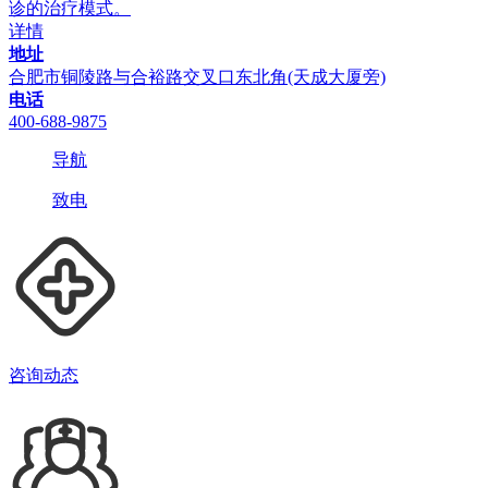
诊的治疗模式。
详情
地址
合肥市铜陵路与合裕路交叉口东北角(天成大厦旁)
电话
400-688-9875
导航
致电
咨询动态