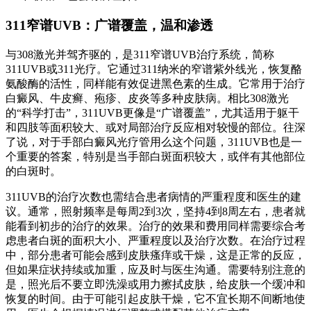
311窄谱UVB：广谱覆盖，温和渗透
与308激光并驾齐驱的，是311窄谱UVB治疗系统，简称
311UVB或311光疗。它通过311纳米的窄谱紫外线光，恢复酪
氨酸酶的活性，同样能有效促进黑色素的生成。它常用于治疗
白癜风、牛皮癣、疱疹、皮炎等多种皮肤病。相比308激光
的“科学打击”，311UVB更像是“广谱覆盖”，尤其适用于躯干
和四肢等面积较大、或对局部治疗反应相对较慢的部位。往深
了说，对于手部白癜风光疗管用么这个问题，311UVB也是一
个重要的答案，特别是当手部白斑面积较大，或伴有其他部位
的白斑时。
311UVB的治疗次数也需结合患者病情的严重程度和医生的建
议。通常，照射频率是每周2到3次，坚持4到8周左右，患者就
能看到初步的治疗的效果。治疗的效果和费用同样需要综合考
虑患者白斑的面积大小、严重程度以及治疗次数。在治疗过程
中，部分患者可能会感到皮肤瘙痒或干燥，这是正常的反应，
但如果症状持续或加重，应及时与医生沟通。需要特别注意的
是，照光后不要立即洗澡或用力擦拭皮肤，给皮肤一个缓冲和
恢复的时间。由于可能引起皮肤干燥，它不宜长期不间断地使