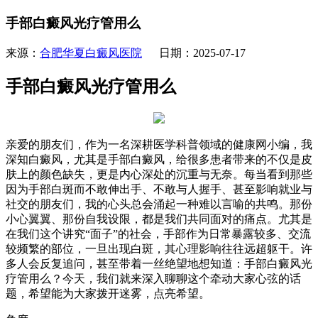
手部白癜风光疗管用么
来源：
合肥华夏白癜风医院
日期：2025-07-17
手部白癜风光疗管用么
亲爱的朋友们，作为一名深耕医学科普领域的健康网小编，我
深知白癜风，尤其是手部白癜风，给很多患者带来的不仅是皮
肤上的颜色缺失，更是内心深处的沉重与无奈。每当看到那些
因为手部白斑而不敢伸出手、不敢与人握手、甚至影响就业与
社交的朋友们，我的心头总会涌起一种难以言喻的共鸣。那份
小心翼翼、那份自我设限，都是我们共同面对的痛点。尤其是
在我们这个讲究“面子”的社会，手部作为日常暴露较多、交流
较频繁的部位，一旦出现白斑，其心理影响往往远超躯干。许
多人会反复追问，甚至带着一丝绝望地想知道：手部白癜风光
疗管用么？今天，我们就来深入聊聊这个牵动大家心弦的话
题，希望能为大家拨开迷雾，点亮希望。