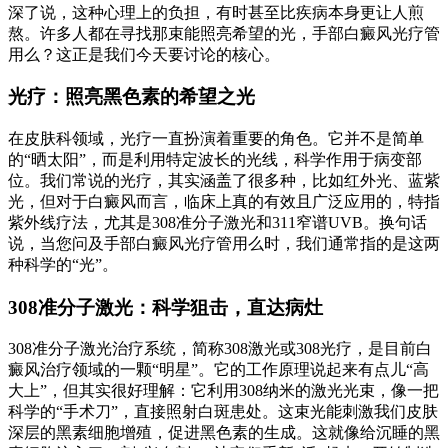
深了说，这种心理上的负担，有时甚至比疾病本身更让人煎
熬。许多人都在寻找那束能照亮希望的光，手部白癜风光疗管
用么？这正是我们今天要讨论的核心。
光疗：照亮黑色素的希望之光
在皮肤科领域，光疗一直扮演着重要的角色。它并不是简单
的“晒太阳”，而是利用特定波长的光线，科学作用于病变部
位。我们常说的光疗，其实涵盖了很多种，比如红外光、蓝紫
光，但对于白癜风而言，临床上真的有效且广泛应用的，特指
紫外线疗法，尤其是308准分子激光和311窄谱UVB。换句话
说，当您问及手部白癜风光疗管用么时，我们通常指的是这两
种科学的“光”。
308准分子激光：科学狙击，直达病灶
308准分子激光治疗系统，简称308激光或308光疗，是目前白
癜风治疗领域的一颗“明星”。它的工作原理说起来有点儿“高
大上”，但其实很好理解：它利用308纳米的激光光束，像一把
科学的“手术刀”，直接照射白斑患处。这束光能刺激我们皮肤
深层的黑素细胞增殖，促进黑色素的生成。这就像给沉睡的黑