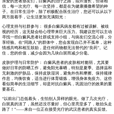
亲爱的患者朋友们，白癜风的治疗之路，或许漫长，但请相
信，每一次光疗、每一次坚持，都是在为健康播撒希望的种
子。在日常生活中，除了积极配合医生治疗，您还可以从以下
两方面着手，让生活更加充满阳光：
心理支持与社群参与： 很多白癜风病友都有过被误解、被歧
视的经历，这无疑会给心理带来巨大压力。我建议您可以主动
寻找一些白癜风患者社群或支持小组，与病友们交流心得，分
享经验。在“同路人”的群体中，您会发现自己并不孤单，这种
情感共鸣和相互鼓励，是任何药物都无法替代的“良药”。记
住，您的价值，减少会因为几块白斑而减少分毫。
皮肤护理与日常防护： 白癜风患者的皮肤相对脆弱，尤其要
做好日常的防晒工作，避免阳光暴晒，特别是夏季。选择温和
无刺激的护肤品，保持皮肤湿润，避免外伤和摩擦。保持规律
作息，均衡饮食，适当进行体育锻炼，增强身体免疫力。这些
看似简单的生活细节，却是对抗白癜风，巩固治疗的效果的重
要基石。
“以前出门总低着头，生怕别人异样的眼光。做了几次光疗，
白斑真的淡了，虽然还没尽量好，但心里亮堂多了，敢抬头走
路了！”——来自一位正在接受光疗的武汉患者的真实反馈。