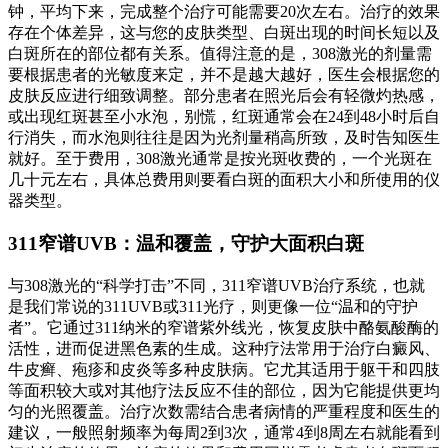
钟，平均下来，完成整个治疗可能需要20次左右。治疗的效果
存在个体差异，这与您的皮肤类型、白斑出现的时间长短以及
白斑所在的部位都有关系。值得注意的是，308激光的剂量需
要根据患者的光敏度来定，并不是越大越好，医生会根据您的
皮肤反应进行细致调整。部分患者在照光后会有轻微灼热感，
或出现红斑甚至小水泡，别慌，红斑通常会在24到48小时后自
行消失，而水泡则往往是因为光剂量稍高所致，及时告知医生
就好。至于费用，308激光通常是按光斑收费的，一个光斑在
几十元左右，具体总费用则要看白斑的面积大小和所使用的仪
器类型。
311窄谱UVB：温和覆盖，守护大面积白斑
与308激光的“科学打击”不同，311窄谱UVB治疗系统，也就
是我们常说的311UVB或311光疗，则更像一位“温和的守护
者”。它通过311纳米的窄谱紫外线光，恢复皮肤中酪氨酸酶的
活性，进而促进黑色素的生成。这种疗法常用于治疗白癜风、
牛皮癣、疱疹和皮炎等多种皮肤病。它尤其适用于躯干和四肢
等面积较大或对其他疗法反应不佳的部位，因为它能提供更均
匀的光照覆盖。治疗次数需结合患者病情的严重程度和医生的
建议，一般照射频率为每周2到3次，通常4到8周左右就能看到