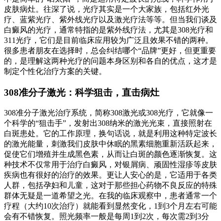
皮肤病灶。往深了说，光疗其实是一个大家族，包括红外光
疗、蓝紫光疗、紫外线光疗以及激光疗法等等。但当我们谈及
白癜风的光疗，通常特指的是紫外线疗法，尤其是308光疗和
311光疗，它们是目前临床应用较为广泛且效果不错的两种。
很多患者朋友在选择时，总会纠结哪个“品牌”更好，但更重要
的，是理解这两种光疗的问题本身区别和各自的优点，这才是
制定个性化治疗方案的关键。
308准分子激光：科学狙击，直击病灶
308准分子激光治疗系统，简称308激光或308光疗，它就像一
个科学的“狙击手”，发射出308纳米的激光光束，直接照射在
白斑患处。它的工作原理，换句话说，就是利用这种特定波长
的激光能量，刺激我们皮肤中休眠的黑素细胞重新活跃起来，
促使它们增殖并生成黑色素，从而让白斑的颜色逐渐恢复。这
种技术不仅常用于治疗白癜风，对银屑病、顽固性湿疹等皮肤
疾病也有很好的治疗的效果。更让人安心的是，它适用于各类
人群，包括孕妇和儿童，这对于那些担心药物不良反应的特殊
群体无疑是一道希望之光。在我的临床观察中，患者通常一个
疗程（大约10次治疗）就能看到显然变化，1到3个月左右可能
会有不错恢复。照光频率一般是每周1到2次，每次需2到3分