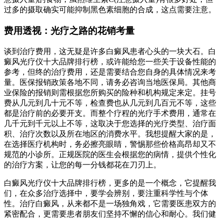
过多的摄取确实可能抑制黑色素细胞的合成，这点需要注意。
费用透视：光疗之路的花销考量
谈到治疗费用，这无疑是许多白癜风患者心头的一块大石。白
癜风光疗仪十大品牌排行榜，或许能给您一些关于设备性能的
参考，但终的治疗费用，还是需要结合您自身的具体情况来考
量。医保报销政策各地不同，请务必咨询当地医保局。其他商
业保险的报销则需根据您所购买的险种和机构规定来定。挂号
费从几元到几十元不等，检查费也从几元到几百元不等，这些
都是治疗前的必要开支。而整个疗程的光疗手术费用，通常在
几千元到千元以上不等，这取决于您选择的光疗类型、治疗面
积、治疗次数以及所在地区的消费水平。我想提醒大家的是，
在选择医疗机构时，务必擦亮眼睛，警惕那些价格高昂却又不
规范的小诊所。正规医院的医生会根据您的病情，提供个性化
的治疗方案，让您的每一分钱都花在刀刃上。
白癜风光疗仪十大品牌排行榜，更多的是一个概念，它提醒我
们，在众多治疗选择中，要学会辨别，要注重科学性与个体
性。治疗白癜风，从来都不是一场独角戏，它需要医患双方的
紧密配合，更需要患者朋友们坚持不懈的信心和耐心。我们健