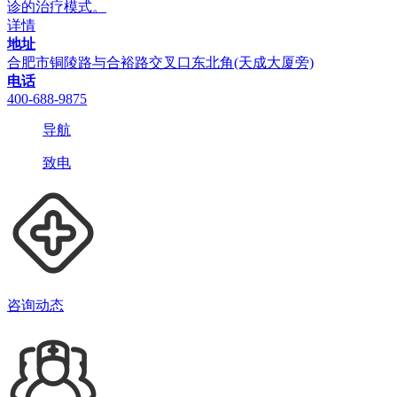
诊的治疗模式。
详情
地址
合肥市铜陵路与合裕路交叉口东北角(天成大厦旁)
电话
400-688-9875
导航
致电
咨询动态