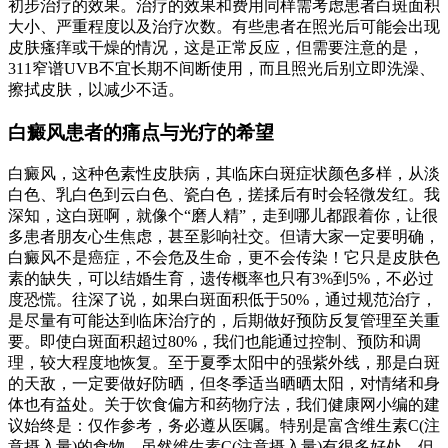
初步治疗的效果。治疗的效果和费用同样需考虑患者白斑面积
大小、严重程度以及治疗次数。有些患者在照光后可能会出现
皮肤瘙痒或干燥的情况，这是正常反应，但需要注意的是，
311窄谱UVB不宜长期不间断使用，而且照光后别立即洗澡、
擦拭皮肤，以减少不适。
白癜风患者的痛点与光疗的希望
白癜风，这种色素性皮肤病，其临床白斑症状颜色多样，从淡
白色、乳白色到云白色、瓷白色，搓揉后有时会轻微发红。我
深知，这白斑啊，就像个“磨人精”，走到哪儿都跟着你，让很
多患者朋友心生焦虑，甚至影响社交。但请大家一定要明确，
白癜风不是癌症，不会危及生命，更不会传染！它只是皮肤色
素的缺失，可以结婚生育，遗传概率也只有3%到5%，不必过
度恐慌。往深了说，如果白斑面积低于50%，通过规范治疗，
是尽量有可能达到临床治疗的，后期做好预防反复管理至关重
要。即使白斑面积超过80%，我们也能通过控制、预防和调
理，较大程度地恢复。至于夏季太阳中的强紫外线，那是白斑
的天敌，一定要做好防晒，但冬季适当晒晒太阳，对情绪和身
体也有益处。关于饮食偏方和药物疗法，我们健康网小编的建
议始终是：仅作参考，务必遵从医嘱。特别是富含维生素C(注
意摄入量)的食物，虽然维生素C(注意摄入量)有很多好处，但