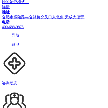
诊的治疗模式。
详情
地址
合肥市铜陵路与合裕路交叉口东北角(天成大厦旁)
电话
400-688-9875
导航
致电
咨询动态