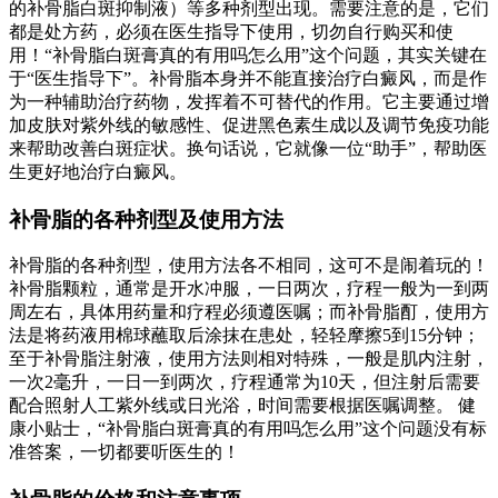
的补骨脂白斑抑制液）等多种剂型出现。需要注意的是，它们
都是处方药，必须在医生指导下使用，切勿自行购买和使
用！“补骨脂白斑膏真的有用吗怎么用”这个问题，其实关键在
于“医生指导下”。补骨脂本身并不能直接治疗白癜风，而是作
为一种辅助治疗药物，发挥着不可替代的作用。它主要通过增
加皮肤对紫外线的敏感性、促进黑色素生成以及调节免疫功能
来帮助改善白斑症状。换句话说，它就像一位“助手”，帮助医
生更好地治疗白癜风。
补骨脂的各种剂型及使用方法
补骨脂的各种剂型，使用方法各不相同，这可不是闹着玩的！
补骨脂颗粒，通常是开水冲服，一日两次，疗程一般为一到两
周左右，具体用药量和疗程必须遵医嘱；而补骨脂酊，使用方
法是将药液用棉球蘸取后涂抹在患处，轻轻摩擦5到15分钟；
至于补骨脂注射液，使用方法则相对特殊，一般是肌内注射，
一次2毫升，一日一到两次，疗程通常为10天，但注射后需要
配合照射人工紫外线或日光浴，时间需要根据医嘱调整。 健
康小贴士，“补骨脂白斑膏真的有用吗怎么用”这个问题没有标
准答案，一切都要听医生的！