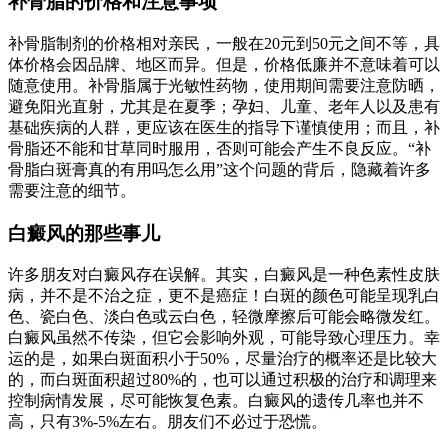
补骨脂的价格和注意事项
补骨脂制剂的价格相对亲民，一般在20元到50元之间不等，具
体价格会因品牌、地区而异。但是，价格低廉并不意味着可以
随意使用。补骨脂属于光敏性药物，使用期间需要注意防晒，
避免阳光直射，尤其是在夏季；孕妇、儿童、老年人以及患有
基础疾病的人群，更应该在医生的指导下谨慎使用；而且，补
骨脂还不能和甘草同时服用，否则可能会产生不良反应。“补
骨脂白斑膏真的有用吗怎么用”这个问题的背后，隐藏着许多
需要注意的细节。
白癜风的那些事儿
许多朋友对白癜风存在误解。其实，白癜风是一种色素性皮肤
病，并不是不治之症，更不是癌症！白斑的颜色可能呈现乳白
色、瓷白色、淡白色或云白色，轻微摩擦后可能会略微发红。
白癜风虽然不传染，但它会影响外观，可能导致心理压力。幸
运的是，如果白斑面积小于50%，尽量治疗的概率还是比较大
的，而白斑面积超过80%的，也可以通过积极的治疗和调理来
控制病情发展，尽可能恢复色素。白癜风的遗传几率也并不
高，只有3%-5%左右。朋友们不必过于恐慌。