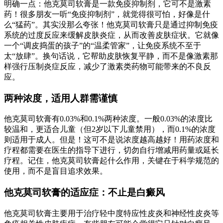
明确一点：他克莫司软膏是一款免疫抑制剂，它可不是激素
药！很多朋友一听“免疫抑制剂”，就觉得很可怕，好像是什
么“猛药”。其实没那么夸张！他克莫司软膏只是通过抑制免疫
系统的过度反应来缓解皮肤炎症，从而改善皮肤症状。它就像
一个“调皮捣蛋的孩子”的“温柔管家”，让免疫系统不至于
太“放肆”。换句话说，它帮助皮肤恢复平静，而不是像激素那
样强行压制炎症反应，减少了激素类药物可能带来的不良反
应。
两种浓度，适用人群需谨慎
他克莫司软膏有0.03%和0.1%两种浓度。一般0.03%的浓度比
较温和，更适合儿童（但2岁以下儿童禁用），而0.1%的浓度
则适用于成人。但是！这可不是说浓度越高越好！用药浓度和
疗程都需要在医生的指导下进行，切勿自行增减用药量或延长
疗程。记住，他克莫司软膏起什么作用，关键在于科学规范的
使用，而不是盲目追求效果。
他克莫司软膏的适应症：不止是白癜风
他克莫司软膏主要用于治疗轻中度特应性皮炎和神经性皮炎等