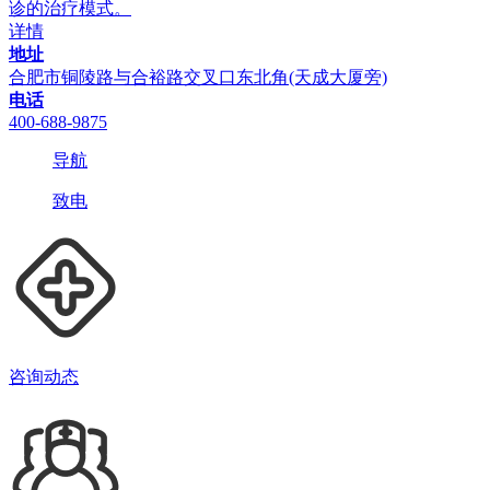
诊的治疗模式。
详情
地址
合肥市铜陵路与合裕路交叉口东北角(天成大厦旁)
电话
400-688-9875
导航
致电
咨询动态