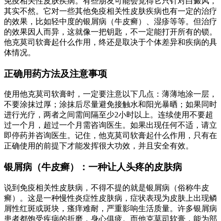
免疫相关性皮肤疾病。有些朋友可能会觉得它只针对白癜风，
其实不然。它对一些其他免疫相关性皮肤疾病也有一定的治疗
的效果，比如轻中度的银屑病（牛皮癣）、湿疹等等。但治疗
的效果因人而异，这就像一把钥匙，不一定能打开所有的锁。
他克莫司软膏起什么作用，终还是取决于个体差异和疾病的具
体情况。
正确用药方法及注意事项
使用他克莫司软膏时，一定要注意以下几点：薄薄地涂一层，
不要涂抹过厚；涂抹后尽量避免接触水和阳光暴晒；如果同时
进行光疗，两者之间需间隔至少2小时以上。连续使用不要超
过一个月，超过一个月需咨询医生。如果出现任何不适，请立
即停药并咨询医生。记住，他克莫司软膏起什么作用，只有在
正确使用的前提下才能发挥很大功效，并且安全有效。
银屑病（牛皮癣）：一种让人头疼的皮肤病
说到免疫相关性皮肤病，不得不提的就是银屑病（俗称牛皮
癣）。这是一种慢性炎症性皮肤病，症状表现为皮肤上出现鳞
屑性红斑或斑块，瘙痒难耐，严重影响生活质量。许多银屑病
患者都饱受疾病的折磨，身心俱疲。而他克莫司软膏，能为部