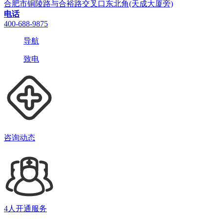
合肥市铜陵路与合裕路交叉口东北角(天成大厦旁)
电话
400-688-9875
导航
致电
咨询动态
4人开通服务