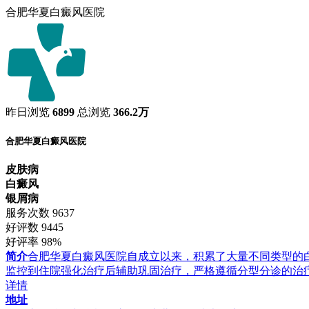
合肥华夏白癜风医院
昨日浏览
6899
总浏览
366.2万
合肥华夏白癜风医院
皮肤病
白癜风
银屑病
服务次数
9637
好评数
9445
好评率
98%
简介
合肥华夏白癜风医院自成立以来，积累了大量不同类型的
监控到住院强化治疗后辅助巩固治疗，严格遵循分型分诊的治
详情
地址