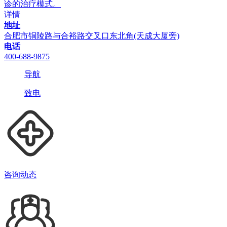
诊的治疗模式。
详情
地址
合肥市铜陵路与合裕路交叉口东北角(天成大厦旁)
电话
400-688-9875
导航
致电
咨询动态