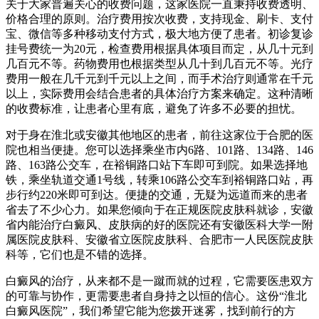
关于大家普遍关心的收费问题，这家医院一直秉持收费透明、
价格合理的原则。治疗费用按次收费，支持现金、刷卡、支付
宝、微信等多种移动支付方式，极大地方便了患者。初诊复诊
挂号费统一为20元，检查费用根据具体项目而定，从几十元到
几百元不等。药物费用也根据类型从几十到几百元不等。光疗
费用一般在几千元到千元以上之间，而手术治疗则通常在千元
以上，实际费用会结合患者的具体治疗方案来确定。这种清晰
的收费标准，让患者心里有底，避免了许多不必要的担忧。
对于身在淮北或安徽其他地区的患者，前往这家位于合肥的医
院也相当便捷。您可以选择乘坐市内6路、101路、134路、146
路、163路公交车，在裕铜路口站下车即可到院。如果选择地
铁，乘坐轨道交通1号线，转乘106路公交车到裕铜路口站，再
步行约220米即可到达。便捷的交通，无疑为远道而来的患者
省去了不少心力。如果您倾向于在正规医院皮肤科就诊，安徽
省内能治疗白癜风、皮肤病的好的医院还有安徽医科大学一附
属医院皮肤科、安徽省立医院皮肤科、合肥市一人民医院皮肤
科等，它们也是不错的选择。
白癜风的治疗，从来都不是一蹴而就的过程，它需要医患双方
的可靠与协作，更需要患者自身持之以恒的信心。这份“淮北
白癜风医院”，我们希望它能为您拨开迷雾，找到前行的方