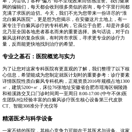
卑，为尝试了各种“偏方”却不呈现效果而倍感沮丧。我们健康
网的编辑们，每天都会收到很多类似的咨询，每个字里行间都
充满了求医的迫切。今天，我们不光为您带来一份详尽的“淮
北白癜风医院”，更是想为您揭示，在安徽这片土地上，有一
家专注于白癜风诊疗的专科机构，它虽位于合肥，却是许多皖
北乃至全国各地患者慕名而来的重要选择。换句话说，对于白
癜风这样的复杂疾病，有时跨市求医，寻求更专业的诊疗力
量，反而能更快地找到治疗的希望。
专业之基石：医院概览与实力
为了让您对这家专科医院有更直观的了解，我们整理了以下核
心信息，希望能成为您制定就医计划时的重要参考：诊疗要素
详情医院性质白癜风专科机构，正规资质2016年规模占地1300
㎡，建筑5200+㎡，床位76张地址安徽省合肥市瑶海区铜陵路
和裕溪路交叉口门诊时间周一至周日 8:00-17:00 (中午不休)医
生团队8位经验丰富的白癜风诊疗医生核心设备第三代皮肤
CT、智能308准分子光仪等
精湛医术与科学设备
一家不错的医院，其核心竞争力可能在于其医术与设备。这家