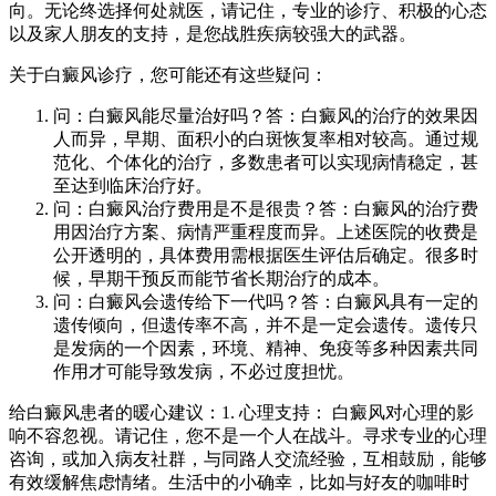
向。无论终选择何处就医，请记住，专业的诊疗、积极的心态
以及家人朋友的支持，是您战胜疾病较强大的武器。
关于白癜风诊疗，您可能还有这些疑问：
问：白癜风能尽量治好吗？答：白癜风的治疗的效果因
人而异，早期、面积小的白斑恢复率相对较高。通过规
范化、个体化的治疗，多数患者可以实现病情稳定，甚
至达到临床治疗好。
问：白癜风治疗费用是不是很贵？答：白癜风的治疗费
用因治疗方案、病情严重程度而异。上述医院的收费是
公开透明的，具体费用需根据医生评估后确定。很多时
候，早期干预反而能节省长期治疗的成本。
问：白癜风会遗传给下一代吗？答：白癜风具有一定的
遗传倾向，但遗传率不高，并不是一定会遗传。遗传只
是发病的一个因素，环境、精神、免疫等多种因素共同
作用才可能导致发病，不必过度担忧。
给白癜风患者的暖心建议：1. 心理支持： 白癜风对心理的影
响不容忽视。请记住，您不是一个人在战斗。寻求专业的心理
咨询，或加入病友社群，与同路人交流经验，互相鼓励，能够
有效缓解焦虑情绪。生活中的小确幸，比如与好友的咖啡时