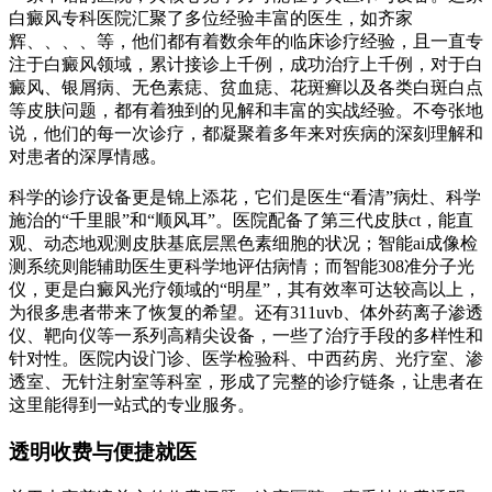
白癜风专科医院汇聚了多位经验丰富的医生，如齐家
辉、、、、等，他们都有着数余年的临床诊疗经验，且一直专
注于白癜风领域，累计接诊上千例，成功治疗上千例，对于白
癜风、银屑病、无色素痣、贫血痣、花斑癣以及各类白斑白点
等皮肤问题，都有着独到的见解和丰富的实战经验。不夸张地
说，他们的每一次诊疗，都凝聚着多年来对疾病的深刻理解和
对患者的深厚情感。
科学的诊疗设备更是锦上添花，它们是医生“看清”病灶、科学
施治的“千里眼”和“顺风耳”。医院配备了第三代皮肤ct，能直
观、动态地观测皮肤基底层黑色素细胞的状况；智能ai成像检
测系统则能辅助医生更科学地评估病情；而智能308准分子光
仪，更是白癜风光疗领域的“明星”，其有效率可达较高以上，
为很多患者带来了恢复的希望。还有311uvb、体外药离子渗透
仪、靶向仪等一系列高精尖设备，一些了治疗手段的多样性和
针对性。医院内设门诊、医学检验科、中西药房、光疗室、渗
透室、无针注射室等科室，形成了完整的诊疗链条，让患者在
这里能得到一站式的专业服务。
透明收费与便捷就医