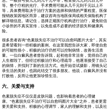
息。一般挂号费几元到几十元不等，检查费几元到几百元不
等。整个疗程的光疗、手术费用可能从几千元到千元以上不
等，具体费用取决于治疗方案的选择和病情的严重程度。医保
报销政策因地区而异，建议咨询当地医保局或相关保险机构了
解详细信息。请记住，选择正规医疗机构进行治疗，避免轻信
小诊所的不真实宣传，以免造成不必要的经济损失和健康风
险。
很多患者咨询“色素脱失症不治疗可以自愈吗图片大全”，其实
是希望看到一些积极的案例。在这里我想告诉大家，即使自愈
的可能性很小，积极的治疗仍然可以控制病情，改善生活质
量。一位白癜风患者曾告诉我，起初他非常沮丧，觉得自己的
人生都毁了。但经过积极治疗和心理疏导，他逐渐接受了自己
的病情，并找到了新的生活方式。他开始尝试摄影，用镜头记
录生活的美好，也因此结交了很多朋友。他说，白癜风并没有
打败他，反而让他更加珍惜生活。
六、关爱与支持
色素脱失症不仅仅是皮肤问题，也影响着患者的心理健
康。“色素脱失症不治疗可以自愈吗图片大全”之外，患者更需
要关爱和支持。积极的心理调节，家人的理解和支持，以及社