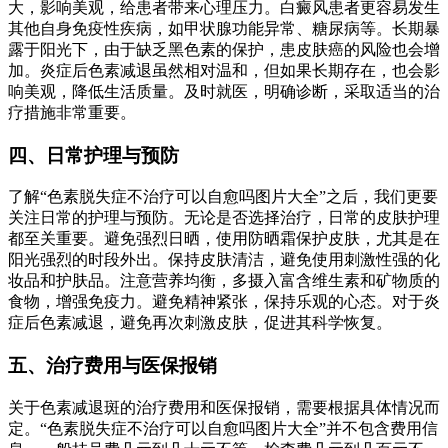
大，影响美观，给患者带来心理压力。白癜风患者更容易发生
其他自身免疫性疾病，如甲状腺功能异常、糖尿病等。长期暴
露于阳光下，由于缺乏黑色素的保护，患皮肤癌的风险也会增
加。炎症后色素减退虽然相对温和，但如果长期存在，也会影
响美观，降低生活质量。及时就医，明确诊断，采取适当的治
疗措施非常重要。
四、日常护理与预防
了解“色素脱失症不治疗可以自愈吗图片大全”之后，我们更要
关注日常的护理与预防。无论是否选择治疗，日常的皮肤护理
都至关重要。避免强烈日晒，使用防晒霜保护皮肤，尤其是在
阳光强烈的时段外出。保持皮肤清洁，避免使用刺激性强的化
妆品和护肤品。注意营养均衡，多摄入富含维生素和矿物质的
食物，增强免疫力。避免精神紧张，保持乐观的心态。对于炎
症后色素减退，避免再次刺激皮肤，促进其科学恢复。
五、治疗费用与医保报销
关于色素减退斑的治疗费用和医保报销，需要根据具体情况而
定。“色素脱失症不治疗可以自愈吗图片大全”并不包含费用信