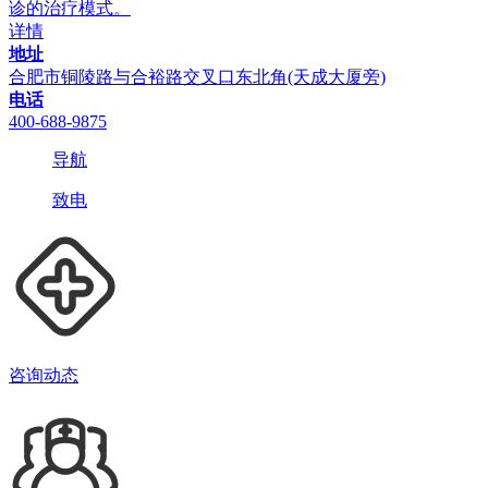
诊的治疗模式。
详情
地址
合肥市铜陵路与合裕路交叉口东北角(天成大厦旁)
电话
400-688-9875
导航
致电
咨询动态