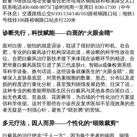
数量76张医院地址安徽省合肥市瑶海区铜陵路和裕溪路交叉口
联系电话400-688-9875门诊时间周一至周日 8:00-17:00（中午
不休息）交通路线公交6/101/134/146/163路裕铜路口站；地铁1
号线转106路裕铜路口站步行220米
诊断先行，科技赋能——白斑的“火眼金睛”
面对白斑，较怕的就是误诊，耽误了很好的治疗时机。在合
肥，专业的白癜风诊疗机构深谙此道，将诊断的科学性放在首
位。合肥白癜风治疗新技术接下来体现在诊断环节的精进。合
肥华夏白癜风医院引进了第三代皮肤ct、智能ai成像检测系统
等科学设备。换句话说，这些设备就像医生的“火眼金睛”，能
够深入皮肤基底层，对黑色素细胞的数量、形态、分布以及皮
损的程度进行量化分析，甚至预判病情发展趋势。往深了说，
这种专业的检查能帮助医生区分白癜风与其他各类白斑白点，
如无色素痣、贫血痣、花斑癣等，为后续的个性化治疗方案提
供科学依据。这对于那些在小诊所反复求医却不呈现效果的患
者无疑是一剂强心针，避免了“瞎折腾”的苦恼。
多元疗法，因人而异——个性化的“细致裁剪”
白癜风的治疗绝非“千人一方”，因为每个患者的病因、病情、