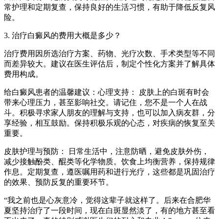
常护理和定期复查，保持良好的生活习惯，有助于降低反复风
险。
3. 治疗白癜风的费用大概是多少？
治疗费用因所选治疗方案、药物、光疗次数、手术类型等不同
而差异较大。建议在医生评估后，制定个性化方案并了解具体
费用构成。
给白癜风患者的温馨建议：心理支持： 皮肤上的白斑有时会
带来心理压力，甚至影响社交。请记住，您不是一个人在战
斗。积极寻求家人朋友的理解与支持，也可以加入病友群，分
享经验，相互鼓励。保持积极乐观的心态，对疾病的恢复至关
重要。
皮肤护理与预防： 日常生活中，注意防晒，避免皮肤外伤，
减少接触酚类、醌类等化学物质。饮食上均衡营养，保持规律
作息。定期复查，遵医嘱用药和进行光疗，这些都是巩固治疗
的效果、预防反复的重要环节。
“我之前也是心灰意冷，觉得这辈子就这样了。后来在合肥华
夏坚持治疗了一段时间，现在白斑显然淡了，有的地方甚至看