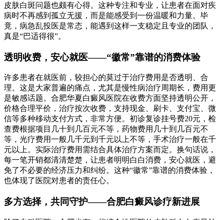
皮肤白斑问题也颇有心得。这种专注和专业，让患者在面对疾
病时不再感到孤立无援，而是能感受到一份温暖和力量。毕
竟，病急乱投医是常态，能遇到这样一支稳定且专业的团队，
真是“巴适得很”。
透明收费，安心就医——“徽常”靠谱的消费体验
许多患者在就医前，较担心的莫过于治疗费用是否透明、合
理。这是大家普遍的痛点，尤其是慢性病治疗周期长，费用更
是敏感话题。合肥华夏白癜风医院在收费方面坚持透明公开，
价格合理平价，治疗按次收费，支持现金、刷卡、支付宝、微
信等多种移动支付方式，非常方便。初诊复诊挂号费20元，检
查费根据项目几十到几百元不等，药物费用几十到几百元不
等，光疗费用一般几千元到千元以上不等，手术治疗一般在千
元以上。实际治疗费用需结合具体治疗方案而定。换句话说，
每一笔开销都清清楚楚，让患者明明白白消费，安心就医，避
免了不必要的经济压力和纠纷。这种“徽常”靠谱的消费体验，
也体现了医院对患者的责任心。
多方选择，共同守护——合肥白癜风诊疗新进展