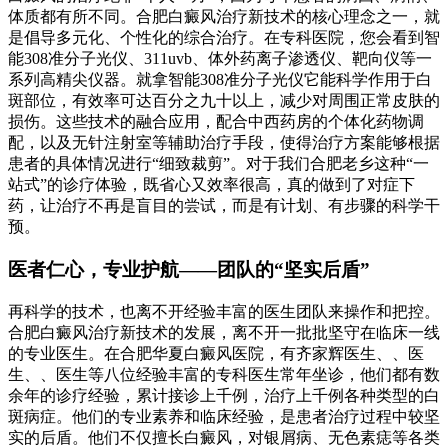
体质都有所不同。合肥白癜风治疗新技术的核心理念之一，就
是倡导多元化、个性化的综合治疗。在专科医院，您会看到智
能308准分子光仪、311uvb、体外药离子渗透仪、靶向仪等一
系列高精尖仪器。就拿智能308准分子光仪它能科学作用于白
斑部位，有效率可达百分之九十以上，减少对周围正常皮肤的
损伤。这些技术的融合应用，配合中西药房的个体化药物调
配，以及无针注射室等辅助治疗手段，使得治疗方案能够根据
患者的具体情况进行“细致裁剪”。对于我们合肥老乡这种“一
站式”的诊疗体验，既省心又效率很高，真的做到了对症下
药，让治疗不再是盲目的尝试，而是有计划、有步骤的科学干
预。
医者仁心，专业护航——团队的“坚实后盾”
再科学的技术，也离不开经验丰富的医生团队来操作和把控。
合肥白癜风治疗新技术的发展，离不开一批批坚守在临床一线
的专业医生。在合肥华夏白癜风医院，有齐家辉医生、、医
生、、医生等八位经验丰富的专科医生常年坐诊，他们都有数
余年的诊疗经验，累计接诊上千例，治疗上千例各种类型的白
斑病症。他们的专业素养和临床经验，是患者治疗过程中较坚
实的后盾。他们不仅擅长白癜风，对银屑病、无色素痣等各类