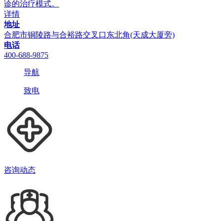
诊的治疗模式。
详情
地址
合肥市铜陵路与合裕路交叉口东北角(天成大厦旁)
电话
400-688-9875
导航
致电
咨询动态