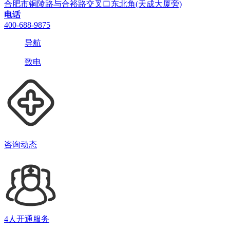
合肥市铜陵路与合裕路交叉口东北角(天成大厦旁)
电话
400-688-9875
导航
致电
咨询动态
4人开通服务