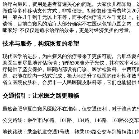
治疗白癜风，费用是患者普遍关心的问题。大家伙儿都知道，
微信等多种移动支付方式，非常便捷。初诊复诊挂号费均为2
用一般在几千到千元以上不等，而手术治疗通常在千元以上。
遗憾，目前白癜风的治疗大部分确实不在医保包销范围之内，
哪家好”不仅仅是追求治疗的效果，更是对经济负担的考量。
技术与服务，构筑恢复的希望
现代医学的进步，为白癜风的治疗带来了更多可能。合肥华夏白
助医生更尽量地评估病情；智能308准分子光仪，其有效率可达
疗提供了坚实保护。医院内部设有门诊、医学检验科、中西药
跑，都能在院内一站式完成，极大地提升了就医的便利性和效
省立医院皮肤科、合肥市一人民医院皮肤科等，它们也能提供
交通指引：让求医之路更顺畅
虽然合肥华夏白癜风医院不在淮南，但交通便利，对于淮南的
公交路线：乘坐市内6路、101路、134路、146路、163路
地铁路线：乘坐轨道交通1号线，转乘106路公交车到裕铜路口