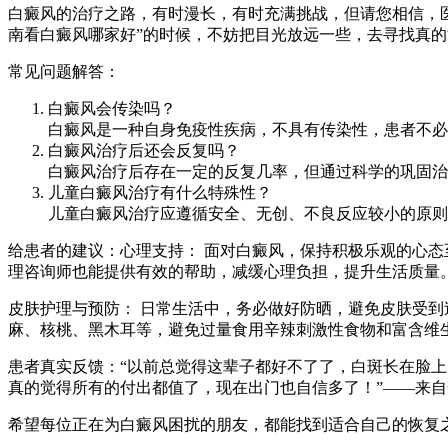
白癜风的治疗之路，有时漫长，有时充满挑战，但请您相信，
南看白癜风哪家好”的时候，不妨把目光放远一些，去寻找真
常见问题解答：
白癜风会传染吗？
白癜风是一种自身免疫性疾病，不具有传染性，患者不必
白癜风治疗后还会反复吗？
白癜风治疗后存在一定的反复几率，但通过科学的巩固治
儿童白癜风治疗有什么特殊性？
儿童白癜风治疗应遵循安全、无创、不良反应较小的原则
给患者的建议：心理支持： 面对白癜风，保持积极乐观的心
理咨询师也能提供有效的帮助，减缓心理负担，提升生活质量
皮肤护理与预防： 日常生活中，务必做好防晒，避免皮肤受
麻、核桃、黑木耳等，避免过量食用辛辣刺激性食物和富含维生
患者真实反馈：“以前总觉得这辈子都好不了了，白斑长在脸
真的觉得所有的付出都值了，现在出门也自信多了！”——来
希望每位正在为白癜风困扰的朋友，都能找到适合自己的恢复