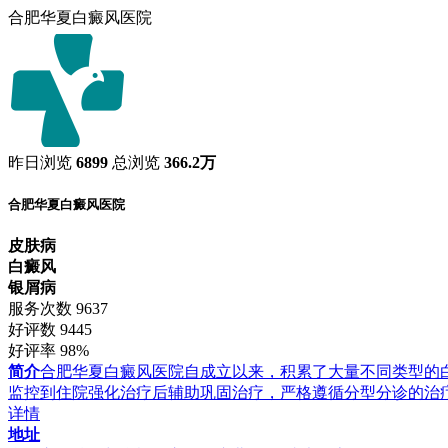
合肥华夏白癜风医院
昨日浏览
6899
总浏览
366.2万
合肥华夏白癜风医院
皮肤病
白癜风
银屑病
服务次数
9637
好评数
9445
好评率
98%
简介
合肥华夏白癜风医院自成立以来，积累了大量不同类型的
监控到住院强化治疗后辅助巩固治疗，严格遵循分型分诊的治
详情
地址