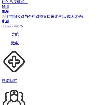
诊的治疗模式。
详情
地址
合肥市铜陵路与合裕路交叉口东北角(天成大厦旁)
电话
400-688-9875
导航
致电
咨询动态