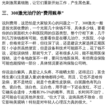
光刺激黑素细胞，让它们重新开始工作，产生黑色素。
三、308激光治疗的“费用账单”
说到费用，这恐怕是大家较关心的问题之一了。308激光一般
是按光斑收费的，一个光斑几十块钱不等。具体多少钱，要看
你的白斑面积大小和医院用的仪器类型。整个疗程下来，几千
到几万块钱都有可能。也要看你是在哪儿治疗。大医院、小诊
所，价格肯定不一样，但往深了说，还是建议大家选择正规医
院！小诊所虽然便宜，但是设备和技术可能跟不上，花了钱不
说，还耽误病情，那就亏大了。还有很多人问，能不能用医保
报销。这个各地政策不一样，要问当地医保局。有些商业保险
可能也能报销一部分，具体情况要咨询保险公司哟。
你说这白癜风，真是让人头疼。不能晒太阳，还得忌口，富含
维生素C(注意摄入量)的食物都得少吃。而且，它也不是啥传
染病，更不是绝症，就是个色素性皮肤病。白斑颜色有乳白
色、瓷白色、淡白色、云白色，用手搓一下还会发红。不过，
它确实会遗传，大概有3%-5%的概率。而且，长时间不治疗，
还可能会引起其他并发症。“往大了说，这病虽然不致命，但
它影响美观呐！特别是对年轻人心理压力真的很大。”