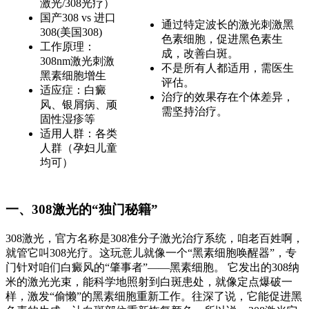
激光/308光疗）
国产308 vs 进口
通过特定波长的激光刺激黑
308(美国308)
色素细胞，促进黑色素生
工作原理：
成，改善白斑。
308nm激光刺激
不是所有人都适用，需医生
黑素细胞增生
评估。
适应症：白癜
治疗的效果存在个体差异，
风、银屑病、顽
需坚持治疗。
固性湿疹等
适用人群：各类
人群（孕妇儿童
均可）
一、308激光的“独门秘籍”
308激光，官方名称是308准分子激光治疗系统，咱老百姓啊，
就管它叫308光疗。这玩意儿就像一个“黑素细胞唤醒器”，专
门针对咱们白癜风的“肇事者”——黑素细胞。 它发出的308纳
米的激光光束，能科学地照射到白斑患处，就像定点爆破一
样，激发“偷懒”的黑素细胞重新工作。往深了说，它能促进黑