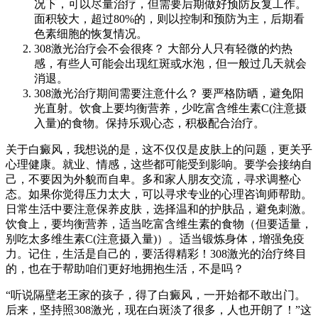
况下，可以尽量治疗，但需要后期做好预防反复工作。
面积较大，超过80%的，则以控制和预防为主，后期看
色素细胞的恢复情况。
308激光治疗会不会很疼？ 大部分人只有轻微的灼热
感，有些人可能会出现红斑或水泡，但一般过几天就会
消退。
308激光治疗期间需要注意什么？ 要严格防晒，避免阳
光直射。饮食上要均衡营养，少吃富含维生素C(注意摄
入量)的食物。保持乐观心态，积极配合治疗。
关于白癜风，我想说的是，这不仅仅是皮肤上的问题，更关乎
心理健康。就业、情感，这些都可能受到影响。要学会接纳自
己，不要因为外貌而自卑。多和家人朋友交流，寻求调整心
态。如果你觉得压力太大，可以寻求专业的心理咨询师帮助。
日常生活中要注意保养皮肤，选择温和的护肤品，避免刺激。
饮食上，要均衡营养，适当吃富含维生素的食物（但要适量，
别吃太多维生素C(注意摄入量)）。适当锻炼身体，增强免疫
力。记住，生活是自己的，要活得精彩！308激光的治疗终目
的，也在于帮助咱们更好地拥抱生活，不是吗？
“听说隔壁老王家的孩子，得了白癜风，一开始都不敢出门。
后来，坚持照308激光，现在白斑淡了很多，人也开朗了！”这