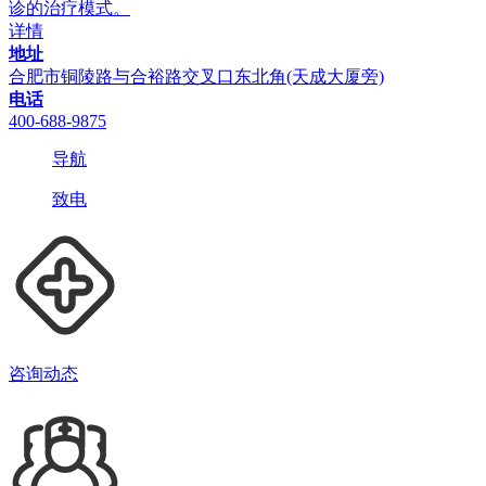
诊的治疗模式。
详情
地址
合肥市铜陵路与合裕路交叉口东北角(天成大厦旁)
电话
400-688-9875
导航
致电
咨询动态