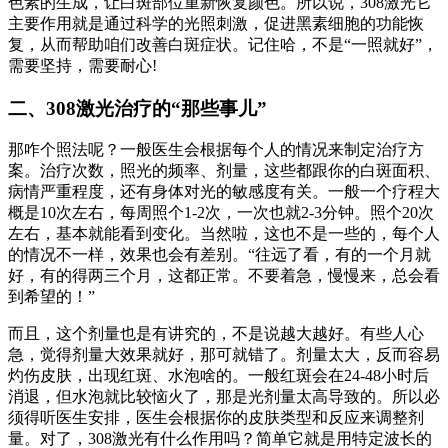
色素的生成，让白斑部位重新恢复颜色。所以说，308激光它
主要作用就是通过科学的光照刺激，促进黑素细胞的功能恢
复，从而帮助咱们改善白斑症状。记住哈，不是“一照就好”，
需要坚持，需要耐心!
二、308激光治疗的“那些事儿”
那咋个照法呢？一般医生会根据每个人的情况来制定治疗方
案。治疗次数，照光的频率、剂量，这些都跟你的白斑面积、
病情严重程度，还有身体对光的敏感度有关。一般一个疗程大
概是10次左右，每周照个1-2次，一次也就2-3分钟。照个20次
左右，基本就能看到变化。当然啦，这也不是一些的，每个人
的情况不一样，效果也会有差别。“往远了看，有的一个月就
好，有的得两三个月，这都正常。不要着急，慢慢来，总会看
到希望的！”
而且，这个剂量也是有讲究的，不是说越大越好。有些人心
急，觉得剂量大效果就好，那可就错了。剂量太大，反而容易
灼伤皮肤，出现红斑、水泡啥的。一般红斑会在24-48小时后
消退，但水泡就比较恼火了，那是光剂量太高导致的。所以必
须得听医生安排，医生会根据你的皮肤类型和反应来调整剂
量。对了，308激光有什么作用吗？简单它就是用特定波长的