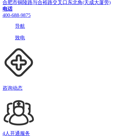
合肥市铜陵路与合裕路交叉口东北角(天成大厦旁)
电话
400-688-9875
导航
致电
咨询动态
4人开通服务