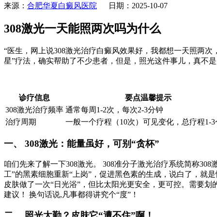
来源：
合肥华夏白癜风医院
日期：2025-10-07
308激光一天能照两次吗为什么
“医生，网上说308激光治疗白癜风效果好，我都想一天照两次
星”疗法，确实帮助了不少患者，但是，照光这件事儿，真不是
诊疗信息
要点温馨提示
308激光治疗频率
通常每周1-2次，每次2-3分钟
治疗周期
一般一个疗程（10次）可见变化，总疗程1-3
一、 308激光：能量虽好，可别“贪杯”
咱们先来了解一下308激光。 308准分子激光治疗系统简称308
工”的黑素细胞重新“上岗”，促进黑色素的生成，说白了，就
皮肤做了一次“日光浴”，但比太阳光更安全，更可控。需要划的
建议！ 换句话说,凡事都得讲究个“度”！
二、 照光太勤？皮肤它“遭不住”啊！