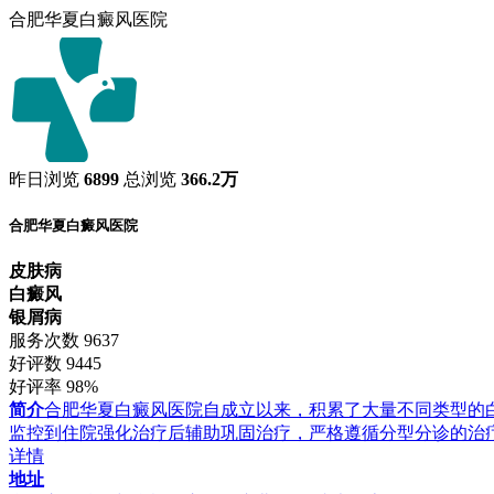
合肥华夏白癜风医院
昨日浏览
6899
总浏览
366.2万
合肥华夏白癜风医院
皮肤病
白癜风
银屑病
服务次数
9637
好评数
9445
好评率
98%
简介
合肥华夏白癜风医院自成立以来，积累了大量不同类型的
监控到住院强化治疗后辅助巩固治疗，严格遵循分型分诊的治
详情
地址