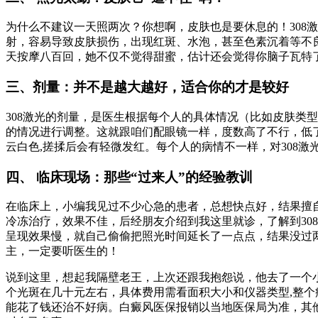
为什么不建议一天照两次？你想啊，皮肤也是要休息的！308
射，容易导致皮肤损伤，出现红斑、水泡，甚至色素沉着等不
天按摩八百回，她不仅不觉得甜蜜，估计还会觉得你脑子瓦特了
三、剂量：并不是越大越好，适合你的才是较好
308激光的剂量，是医生根据每个人的具体情况（比如皮肤类
的情况进行调整。这就跟咱们配眼镜一样，度数高了不行，低了
云白色,搓揉后会有轻微发红。每个人的病情不一样，对308激
四、 临床现场：那些“过来人”的经验教训
在临床上，小编我见过不少心急的患者，总想快点好，结果擅
冷冻治疗，效果不佳，后经朋友介绍到我这里就诊，了解到30
呈现效果慢，就自己偷偷把照光时间延长了一点点，结果没过
主，一定要听医生的！
说到这里，想起我隔壁老王，上次还跟我抱怨说，他去了一个小
个光斑在几十元左右，具体费用需看面积大小和仪器类型,整
能花了钱还治不好病。白癜风医保报销以当地医保局为准，其他