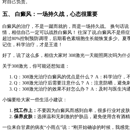
对自己负责。
五、 白癜风：一场持久战，心态很重要
白癜风的治疗，不是一蹴而就的，而是一场持久战。 换句话
情，相信自己一定可以战胜白癜风！ 往深了说,白癜风不是癌症
超过80%控制预防调理，后期看色素细胞生长能恢复多少。夏
记住，科学治疗，才是王道！
好了，说了这么多，相信大家对 308激光一天能照两次吗为什
关于308激光，你可能还想知道：
Q：308激光治疗白癜风的优点是什么？ A：科学治疗
Q：308激光治疗后需要注意什么？ A：注意防晒，避
Q：308激光治疗的效果不好怎么办？ A：及时与医生
小编要给大家一些生活小建议：
找工作上：
不要因为白癜风而感到自卑，很多行业对皮肤
保养皮肤：
选择温和无刺激的护肤品，避免使用含有酒精
一位来自甘肃的病友“小雨点”说：“刚开始确诊的时候，我感