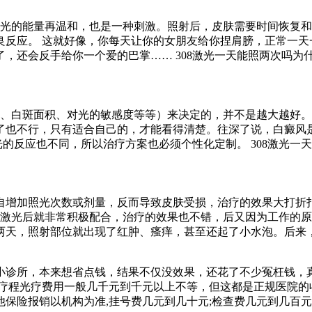
激光的能量再温和，也是一种刺激。照射后，皮肤需要时间恢复和
良反应。 这就好像，你每天让你的女朋友给你捏肩膀，正常一天
，还会反手给你一个爱的巴掌…… 308激光一天能照两次吗为
型、白斑面积、对光的敏感度等等）来决定的，并不是越大越好
也不行，只有适合自己的，才能看得清楚。往深了说，白癜风是一
光的反应也不同，所以治疗方案也必须个性化定制。 308激光
自增加照光次数或剂量，反而导致皮肤受损，治疗的效果大打折扣
8激光后就非常积极配合，治疗的效果也不错，后又因为工作的原
两天，照射部位就出现了红肿、瘙痒，甚至还起了小水泡。后来
诊所，本来想省点钱，结果不仅没效果，还花了不少冤枉钱，真是
个疗程光疗费用一般几千元到千元以上不等，但这都是正规医院的
保险报销以机构为准,挂号费几元到几十元;检查费几元到几百元