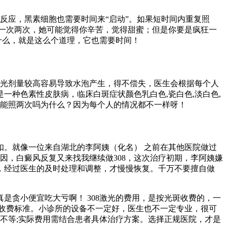
反应，黑素细胞也需要时间来“启动”。如果短时间内重复照
一次两次，她可能觉得你辛苦，觉得甜蜜；但是你要是疯狂一
什么，就是这么个道理，它也需要时间！
。光剂量较高容易导致水泡产生，得不偿失，医生会根据每个人
种色素性皮肤病，临床白斑症状颜色乳白色,瓷白色,淡白色,
一天能照两次吗为什么？因为每个人的情况都不一样呀！
。就像一位来自湖北的李阿姨（化名） 之前在其他医院做过
因，白癜风反复又来找我继续做308，这次治疗初期，李阿姨嫌
，经过医生的及时处理和调整，才慢慢恢复。千万不要擅自做
贪小便宜吃大亏啊！ 308激光的费用，是按光斑收费的，一
收费标准。小诊所的设备不一定好，医生也不一定专业，很可
不等;实际费用需结合患者具体治疗方案。选择正规医院，才是