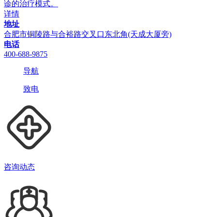
诊的治疗模式。
详情
地址
合肥市铜陵路与合裕路交叉口东北角(天成大厦旁)
电话
400-688-9875
导航
致电
咨询动态