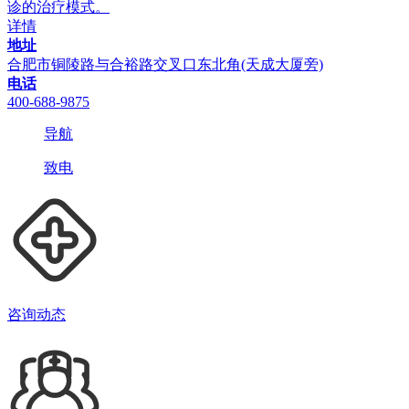
诊的治疗模式。
详情
地址
合肥市铜陵路与合裕路交叉口东北角(天成大厦旁)
电话
400-688-9875
导航
致电
咨询动态