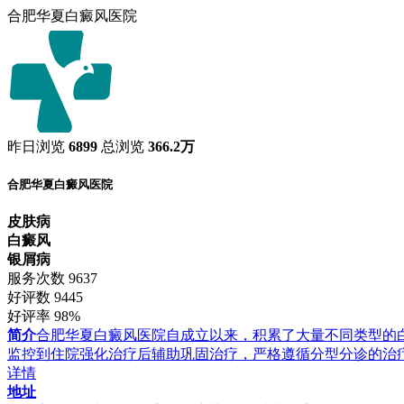
合肥华夏白癜风医院
昨日浏览
6899
总浏览
366.2万
合肥华夏白癜风医院
皮肤病
白癜风
银屑病
服务次数
9637
好评数
9445
好评率
98%
简介
合肥华夏白癜风医院自成立以来，积累了大量不同类型的
监控到住院强化治疗后辅助巩固治疗，严格遵循分型分诊的治
详情
地址