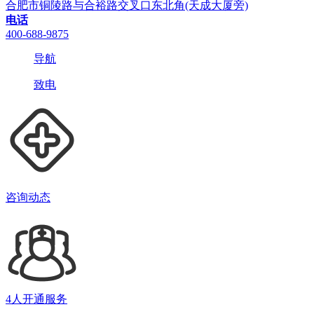
合肥市铜陵路与合裕路交叉口东北角(天成大厦旁)
电话
400-688-9875
导航
致电
咨询动态
4人开通服务