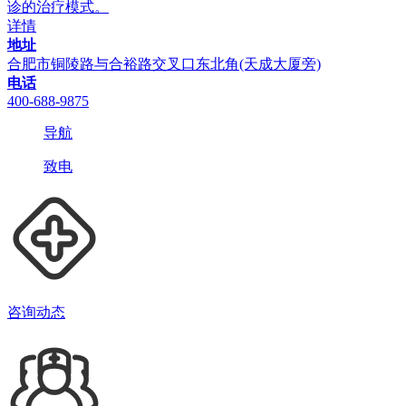
诊的治疗模式。
详情
地址
合肥市铜陵路与合裕路交叉口东北角(天成大厦旁)
电话
400-688-9875
导航
致电
咨询动态