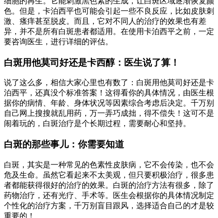
细胞的再生。它能刺激黑色素的生成，让白斑区域逐渐恢复颜
色。但是，卡泊西平也可能会引起一些不良反应，比如皮肤刺
激、瘙痒甚至脱皮。而且，它对不同人的治疗的效果也有差
异，并不是所有白斑患者都适用。在使用卡泊西平之前，一定
要咨询医生，进行详细的评估。
白斑用他莫司好还是卡西醇：医生说了算！
说了这么多，相信大家心里也有数了：白斑用他莫司好还是卡
泊西平，还真没个标准答案！这得看你的具体情况，由医生根
据你的病情、年龄、身体状况等因素综合考虑后决定。千万别
自己网上搜搜就乱用药，万一弄巧成拙，得不偿失！这可不是
闹着玩的，白斑治疗是个长期过程，需要耐心和坚持。
白斑的那些事儿：你需要知道
白斑，其实是一种常见的色素性皮肤病，它不会传染，也不会
危及生命。虽然它看起来不太美观，但只要积极治疗，很多患
者都能获得很好的治疗的效果。白斑的治疗方法有很多，除了
药物治疗，还有光疗、手术等。医生会根据你的具体情况制定
个性化的治疗方案，千万别盲目跟风，选择适合自己的才是较
重要的！