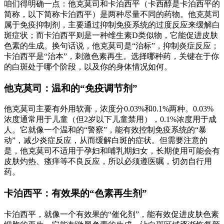
咱们得明确一点：他克莫司和卡泊西平（卡西醇是卡泊西平的
简称，以下简称卡泊西平）是两种尽量不同的药物。他克莫司
属于免疫抑制剂，主要通过抑制免疫系统的过度反应来缓解白
斑症状；而卡泊西平则是一种维生素D类似物，它能促进皮肤
色素的生成。换句话说，他克莫司是“治标”，抑制炎症反应；
卡泊西平是“治本”，刺激色素再生。选择哪种药，关键在于你
的白斑处于哪个阶段，以及你的身体情况如何。
他克莫司：温和的“免疫调节剂”
他克莫司主要有外用软膏，浓度分0.03%和0.1%两种。0.03%
浓度通常用于儿童（但2岁以下儿童禁用），0.1%浓度用于成
人。它就像一个温和的“警察”，能有效控制免疫系统的“暴
动”，减少炎症反应，从而缓解白斑的症状。但需要注意的
是，他克莫司不适用于孕妇和哺乳期妇女，长期使用可能会有
皮肤灼热、瘙痒等不良反应，所以必须遵医嘱，切勿自行用
药。
卡泊西平：有效果的“色素再生剂”
卡泊西平，就像一个有效果的“催化剂”，能有效促进皮肤色素