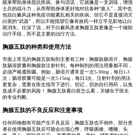
能来帮助身体抵抗疾病。换句话说，它就像是一支训练，增强
士兵的战斗力，从而帮助身体更好地对抗各种“敌人”，其中也
包括白癜风这种免疫功能紊乱相关的疾病。但它不是直接消灭
白斑的“武器”，所以不能指望它像有效药一样立竿见影地让白
斑消失。往深了说，对于白癜风患者胸腺五肽更像是一个辅助
治疗手段，而不是主要的治疗方法。
胸腺五肽的种类和使用方法
市面上常见的胸腺五肽制剂主要有三种：胸腺肽肠溶片、胸腺
肽肠溶胶囊和胸腺肽注射针剂。每种制剂的用法用量都不同，
必须严格遵医嘱。例如，肠溶片通常是一次5-30mg，每日1-3
次；肠溶胶囊可能是一次5-15mg，每日3次。注射针剂的用法
更复杂，需要在医生指导下进行。切记，切勿自行用药，以免
造成不必要的风险！ 胸腺五肽看白斑怎么看，关键在于医生
的专业判断。
胸腺五肽的不良反应和注意事项
任何药物都有可能产生不良反应，胸腺五肽也不例外。部分患
者在使用胸腺五肽后可能会出现心悸、呼吸困难、嗜睡、头