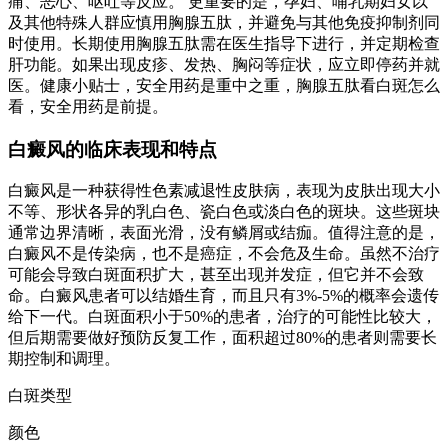
痛、恶心、呕吐等反应。 更重要的是，孕妇、哺乳期妇女以
及其他特殊人群应慎用胸腺五肽，并避免与其他免疫抑制剂同
时使用。长期使用胸腺五肽需在医生指导下进行，并定期检查
肝功能。如果出现皮疹、发热、胸闷等症状，应立即停药并就
医。健康小贴士，安全用药是重中之重，胸腺五肽看白斑怎么
看，安全用药是前提。
白癜风的临床表现和特点
白癜风是一种获得性色素减退性皮肤病，表现为皮肤出现大小
不等、形状各异的乳白色、瓷白色或淡白色的斑块。这些斑块
通常边界清晰，表面光滑，没有鳞屑或结痂。值得注意的是，
白癜风不是传染病，也不是癌症，不会危及生命。虽然不治疗
可能会导致白斑面积扩大，甚至出现并发症，但它并不会致
命。白癜风患者可以结婚生育，而且只有3%-5%的概率会遗传
给下一代。白斑面积小于50%的患者，治疗的可能性比较大，
但后期需要做好预防反复工作，面积超过80%的患者则需要长
期控制和调理。
白斑类型
颜色