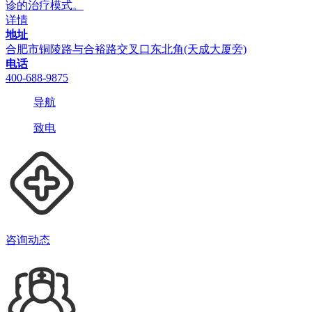
诊的治疗模式。
详情
地址
合肥市铜陵路与合裕路交叉口东北角(天成大厦旁)
电话
400-688-9875
导航
致电
咨询动态