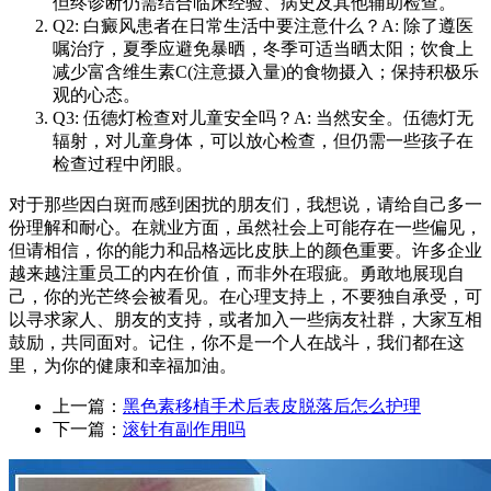
但终诊断仍需结合临床经验、病史及其他辅助检查。
Q2: 白癜风患者在日常生活中要注意什么？A: 除了遵医
嘱治疗，夏季应避免暴晒，冬季可适当晒太阳；饮食上
减少富含维生素C(注意摄入量)的食物摄入；保持积极乐
观的心态。
Q3: 伍德灯检查对儿童安全吗？A: 当然安全。伍德灯无
辐射，对儿童身体，可以放心检查，但仍需一些孩子在
检查过程中闭眼。
对于那些因白斑而感到困扰的朋友们，我想说，请给自己多一
份理解和耐心。在就业方面，虽然社会上可能存在一些偏见，
但请相信，你的能力和品格远比皮肤上的颜色重要。许多企业
越来越注重员工的内在价值，而非外在瑕疵。勇敢地展现自
己，你的光芒终会被看见。在心理支持上，不要独自承受，可
以寻求家人、朋友的支持，或者加入一些病友社群，大家互相
鼓励，共同面对。记住，你不是一个人在战斗，我们都在这
里，为你的健康和幸福加油。
上一篇：
黑色素移植手术后表皮脱落后怎么护理
下一篇：
滚针有副作用吗