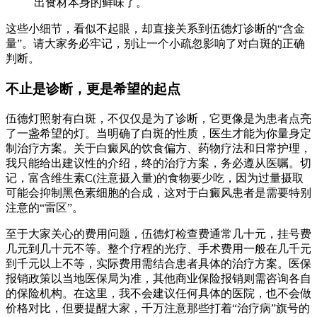
出食材本身的鲜味了。
这些小细节，看似不起眼，却直接关系到伍德灯诊断的“含金
量”。请大家务必牢记，别让一个小疏忽影响了对白斑的正确
判断。
不止是诊断，更是希望的起点
伍德灯照射有白斑，不仅仅是为了诊断，它更像是为患者点亮
了一盏希望的灯。当明确了白斑的性质，医生才能为你量身定
制治疗方案。关于白癜风的饮食偏方、药物疗法和日常护理，
我只能给出建议性的介绍，终的治疗方案，务必遵从医嘱。切
记，富含维生素C(注意摄入量)的食物要少吃，因为过量摄取
可能会抑制黑色素细胞的合成，这对于白癜风患者是需要特别
注意的“雷区”。
至于大家关心的费用问题，伍德灯检查费通常几十元，挂号费
几元到几十元不等。整个疗程的光疗、手术费用一般在几千元
到千元以上不等，实际费用需结合患者具体的治疗方案。医保
报销政策以当地医保局为准，其他商业保险报销则需咨询各自
的保险机构。在这里，我不会建议任何具体的医院，也不会做
价格对比，但要提醒大家，千万注意那些打着“治疗病”旗号的