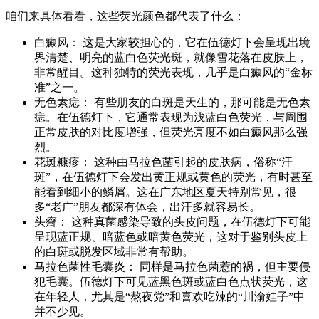
咱们来具体看看，这些荧光颜色都代表了什么：
白癜风： 这是大家较担心的，它在伍德灯下会呈现出境
界清楚、明亮的蓝白色荧光斑，就像雪花落在皮肤上，
非常醒目。这种独特的荧光表现，几乎是白癜风的“金标
准”之一。
无色素痣： 有些朋友的白斑是天生的，那可能是无色素
痣。在伍德灯下，它通常表现为浅蓝白色荧光，与周围
正常皮肤的对比度增强，但荧光亮度不如白癜风那么强
烈。
花斑糠疹： 这种由马拉色菌引起的皮肤病，俗称“汗
斑”，在伍德灯下会发出黄正规或黄色的荧光，有时甚至
能看到细小的鳞屑。这在广东地区夏天特别常见，很
多“老广”朋友都深有体会，出汗多就容易长。
头癣： 这种真菌感染导致的头皮问题，在伍德灯下可能
呈现蓝正规、暗蓝色或暗黄色荧光，这对于鉴别头皮上
的白斑或脱发区域非常有帮助。
马拉色菌性毛囊炎： 同样是马拉色菌惹的祸，但主要侵
犯毛囊。伍德灯下可见蓝黑色斑或蓝白色点状荧光，这
在年轻人，尤其是“熬夜党”和喜欢吃辣的“川渝娃子”中
并不少见。