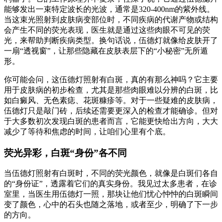
能够发出一束特定波长的光波，通常是320-400nm的紫外线。
当这束光照射到皮肤病变部位时，不同疾病的代谢产物或结构
会产生不同的荧光表现，医生就是通过这些肉眼不可见的荧
光，来帮助判断疾病类型。换句话说，伍德灯就像给皮肤开了
一扇“透视窗”，让那些隐藏在皮肤表层下的“小秘密”无所遁
形。
你可能会问，这伍德灯照射有白斑，真的有那么神吗？它主要
用于皮肤病的初步检查，尤其是那些肉眼难以分辨的白斑，比
如白癜风、无色素痣、花斑糠疹等。对于一些疑难的皮肤病，
伍德灯只是敲门砖，后续还需要更深入的检查才能确诊。但对
于大多数初次发现白斑的患者而言，它能更快给出方向，大大
减少了等待和焦虑的时间，让咱们心里有个底。
荧光异彩，白斑“身份”各不同
当伍德灯照射有白斑时，不同的荧光颜色，就像是白斑们各自
的“身份证”，透露着它们的真实身份。我见过太多患者，在诊
室里，当医生用伍德灯一照，那块让他们忧心忡忡的白斑瞬间
变了颜色，心中的石头也随之落地，或者至少，明确了下一步
的方向。