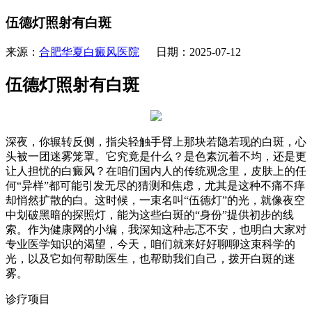
伍德灯照射有白斑
来源：
合肥华夏白癜风医院
日期：2025-07-12
伍德灯照射有白斑
深夜，你辗转反侧，指尖轻触手臂上那块若隐若现的白斑，心
头被一团迷雾笼罩。它究竟是什么？是色素沉着不均，还是更
让人担忧的白癜风？在咱们国内人的传统观念里，皮肤上的任
何“异样”都可能引发无尽的猜测和焦虑，尤其是这种不痛不痒
却悄然扩散的白。这时候，一束名叫“伍德灯”的光，就像夜空
中划破黑暗的探照灯，能为这些白斑的“身份”提供初步的线
索。作为健康网的小编，我深知这种忐忑不安，也明白大家对
专业医学知识的渴望，今天，咱们就来好好聊聊这束科学的
光，以及它如何帮助医生，也帮助我们自己，拨开白斑的迷
雾。
诊疗项目