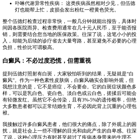
卟啉代谢异常性疾病： 这类疾病虽然相对少见，但伍德
灯也能帮上忙，皮损会发出粉红一橙黄色荧光。
整个伍德灯检查过程非常快，一般几分钟就能出报告，具体时
间因各医院而异。检查费用通常在几十元人民币，至于能否报
销，则需要结合您当地的医保政策。往深了说，这笔小小的投
入，却能为后续的诊疗省去大量弯路，甚至避免不必要的心理
负担，性价比可谓极高。
白癜风：不必过度恐慌，但需重视
提到伍德灯照射有白斑，大家较怕听到的结果，无疑就是“白
癜风”。作为一种色素性皮肤病，白癜风确实会影响外观，但
我想注意的是，它不是癌症，不会要命。它的白斑症状颜色多
样，可以是乳白色、瓷白色、淡白色或云白色，搓揉后可能会
有轻微发红。虽然它不会传染，且有3%-5%的遗传概率，但绝
大多数患者都可以正常结婚生育，不必因此背上沉重的心理包
袱。
我接触过许多白癜风患者，他们很大的痛点，除了外观上的困
扰，就是社会上一些不理解的目光和由此产生的自卑感。往深
了说，这种心理压力有时甚至超过了疾病本身带来的生理不