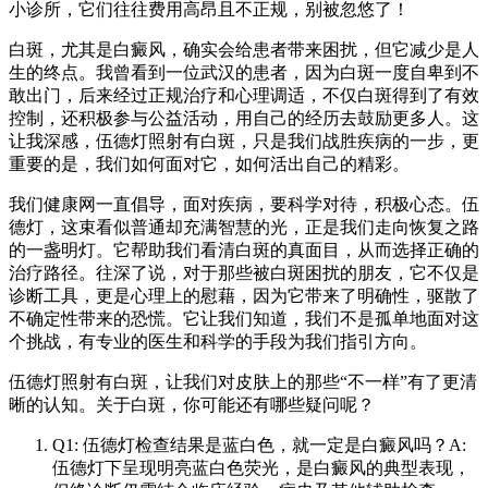
小诊所，它们往往费用高昂且不正规，别被忽悠了！
白斑，尤其是白癜风，确实会给患者带来困扰，但它减少是人
生的终点。我曾看到一位武汉的患者，因为白斑一度自卑到不
敢出门，后来经过正规治疗和心理调适，不仅白斑得到了有效
控制，还积极参与公益活动，用自己的经历去鼓励更多人。这
让我深感，伍德灯照射有白斑，只是我们战胜疾病的一步，更
重要的是，我们如何面对它，如何活出自己的精彩。
我们健康网一直倡导，面对疾病，要科学对待，积极心态。伍
德灯，这束看似普通却充满智慧的光，正是我们走向恢复之路
的一盏明灯。它帮助我们看清白斑的真面目，从而选择正确的
治疗路径。往深了说，对于那些被白斑困扰的朋友，它不仅是
诊断工具，更是心理上的慰藉，因为它带来了明确性，驱散了
不确定性带来的恐慌。它让我们知道，我们不是孤单地面对这
个挑战，有专业的医生和科学的手段为我们指引方向。
伍德灯照射有白斑，让我们对皮肤上的那些“不一样”有了更清
晰的认知。关于白斑，你可能还有哪些疑问呢？
Q1: 伍德灯检查结果是蓝白色，就一定是白癜风吗？A:
伍德灯下呈现明亮蓝白色荧光，是白癜风的典型表现，