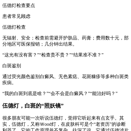
伍德灯检查要点
患者常见顾虑
伍德灯检查
无辐射、安全；检查前需避开护肤品、药膏；费用数十元，部
分地区可医保报销；几分钟出结果。
“这光有没有害？”“检查贵不贵？”“结果准不准？”
白斑鉴别
通过荧光颜色鉴别白癜风、无色素痣、花斑糠疹等多种白斑类
疾病。
“我的白斑到底是啥？”“会不会是白癜风？”“能治好吗？”
伍德灯，白斑的“照妖镜”
很多朋友可能一次听说伍德灯，觉得它听起来有点玄乎。其
实，伍德灯，又称Ｗood灯，在皮肤科可是个“老资历”的诊断
利器了。它的工作原理并不复杂，往深了说，它通过伍德滤片