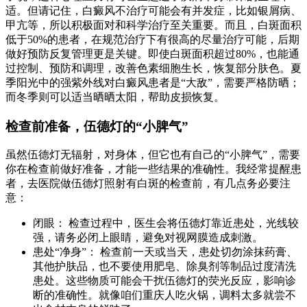
适。但请记住，白癜风不治疗可能会有并发症，比如银屑病、
甲亢等，所以积极面对和科学治疗至关重要。而且，白斑面积
低于50%的患者，在规范治疗下有很高的尽量治疗可能，后期
做好预防反复管理更是关键。即使白斑面积超过80%，也能通
过控制、预防和调理，改善色素细胞生长，恢复部分肤色。夏
季阳光中的强紫外线对白癜风患者是“大敌”，需要严格防晒；
而冬季则可以适当晒晒太阳，帮助皮损恢复。
检查前准备，伍德灯的“小脾气”
虽然伍德灯无辐射，对身体，但它也有自己的“小脾气”，需要
你在检查前做好准备，才能一些结果的准确性。我经常提醒患
者，去医院做伍德灯照射有白斑的检查前，有几点务必要注
意：
闭眼： 检查过程中，医生会将伍德灯靠近患处，光线较
强，请务必闭上眼睛，避免对视网膜造成刺激。
患处“净身”： 检查前一天或当天，患处切勿涂抹药膏、
其他护肤品，也不要使用肥皂、除臭剂等制品过度清洗
患处。这些物质可能会干扰伍德灯的荧光反应，影响诊
断的准确性。就像咱们重庆人吃火锅，调料太多就尝不