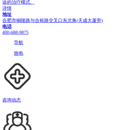
诊的治疗模式。
详情
地址
合肥市铜陵路与合裕路交叉口东北角(天成大厦旁)
电话
400-688-9875
导航
致电
咨询动态