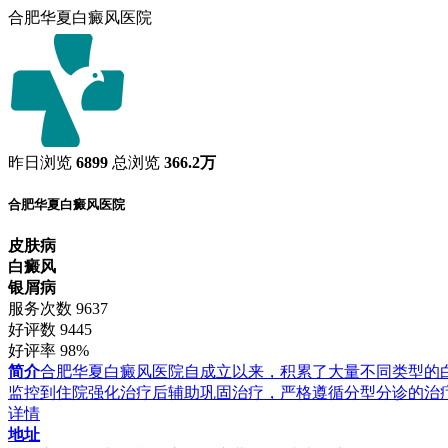
合肥华夏白癜风医院
昨日浏览
6899
总浏览
366.2万
合肥华夏白癜风医院
皮肤病
白癜风
银屑病
服务次数
9637
好评数
9445
好评率
98%
简介
合肥华夏白癜风医院自成立以来，积累了大量不同类型的
监控到住院强化治疗后辅助巩固治疗，严格遵循分型分诊的治
详情
地址