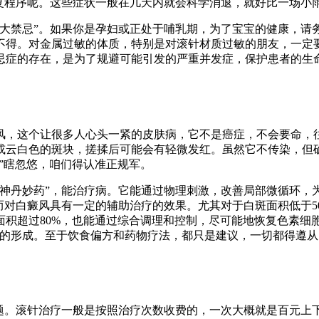
恢复程序呢。这些症状一般在几天内就会科学消退，就好比一场小
“大禁忌”。如果你是孕妇或正处于哺乳期，为了宝宝的健康，请
不得。对金属过敏的体质，特别是对滚针材质过敏的朋友，一定
忌症的存在，是为了规避可能引发的严重并发症，保护患者的生命
风，这个让很多人心头一紧的皮肤病，它不是癌症，不会要命，往
或云白色的斑块，搓揉后可能会有轻微发红。虽然它不传染，但
中”瞎忽悠，咱们得认准正规军。
神丹妙药”，能治疗病。它能通过物理刺激，改善局部微循环，为
而对白癜风具有一定的辅助治疗的效果。尤其对于白斑面积低于5
积超过80%，也能通过综合调理和控制，尽可能地恢复色素细
的形成。至于饮食偏方和药物疗法，都只是建议，一切都得遵从医
话题。滚针治疗一般是按照治疗次数收费的，一次大概就是百元上