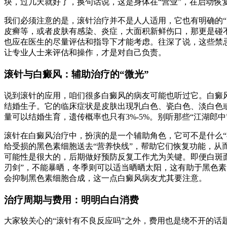
块，过几天就好了，换句话说，这是身体在“营业”，在启动
我们必须注意的是，滚针治疗并不是人人适用，它也有明确的
皮癣等，或者皮肤有感染、炎症，大面积新鲜伤口，那更是碰
也应在医生的尽量评估和指导下才能考虑。往深了说，这些禁
让专业人士来评估和操作，才是对自己负责。
滚针与白癜风：辅助治疗的“微光”
说到滚针的应用，咱们很多白癜风的病友可能也听过它。白癜
结婚生子。它的临床症状是皮肤出现乳白色、瓷白色、淡白色
量可以结婚生育，遗传概率也只有3%-5%。别听那些“江湖郎
滚针在白癜风治疗中，扮演的是一个辅助角色，它可不是什么“
给受损的黑色素细胞送去“营养快线”，帮助它们恢复功能，从
可能性是很大的，后期做好预防反复工作尤为关键。即便白斑面
刃剑”，不能暴晒，冬季则可以适当晒晒太阳，这有助于黑色素
会抑制黑色素细胞合成，这一点白癜风病友尤其要注意。
治疗周期与费用：明明白白消费
大家较关心的“滚针有不良反应吗”之外，费用也是绕不开的