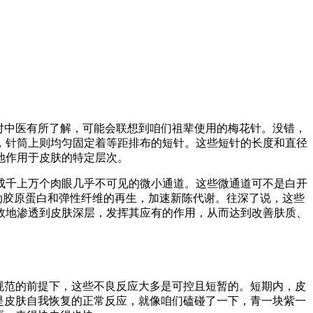
对中医有所了解，可能会联想到咱们祖辈使用的梅花针。没错，
，针筒上则均匀固定着等距排布的短针。这些短针的长度和直径
地作用于皮肤的特定层次。
成千上万个肉眼几乎不可见的微小通道。这些微通道可不是白开
动胶原蛋白和弹性纤维的再生，加速新陈代谢。往深了说，这些
效地渗透到皮肤深层，发挥其应有的作用，从而达到改善肤质、
规范的前提下，这些不良反应大多是可控且短暂的。短期内，皮
是皮肤自我恢复的正常反应，就像咱们磕碰了一下，青一块紫一