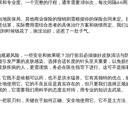
和专业度。一个完整的疗程，通常需要3到6次，每次间隔4-6
当地医保局。其他商业保险的报销则需根据你的保险合同来定。
是估算，实际费用需结合患者的具体治疗方案和病情而定。我们
，别到时候钱花了，病没治好，还惹了一肚子气。
度地规避风险，一些安全和效果呢？治疗前后必须做好皮肤清洁与
能引发严重的皮肤感染。选择合适长度的针头至关重要，以免损
皮肤疾病的人，更需谨慎，务必在医生指导下进行。这可不是闹
，它既不是啥都可以药，也不是洪水猛兽。它有其独特的优点，
全地使用它。它的不良反应是真实存在的，但只要我们选择正规
就的，它需要我们用科学的态度去对待，用专业的知识去武装。
一把双刃剑，关键在于如何正确、安全地使用它。它不是土方法