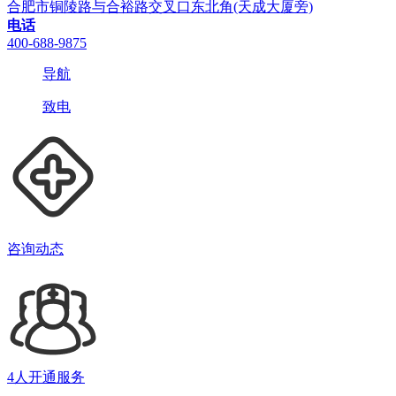
合肥市铜陵路与合裕路交叉口东北角(天成大厦旁)
电话
400-688-9875
导航
致电
咨询动态
4人开通服务