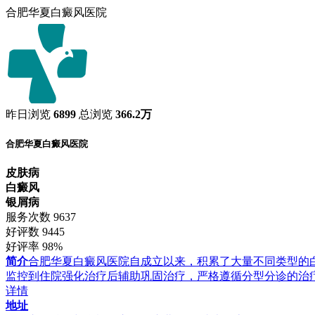
合肥华夏白癜风医院
昨日浏览
6899
总浏览
366.2万
合肥华夏白癜风医院
皮肤病
白癜风
银屑病
服务次数
9637
好评数
9445
好评率
98%
简介
合肥华夏白癜风医院自成立以来，积累了大量不同类型的
监控到住院强化治疗后辅助巩固治疗，严格遵循分型分诊的治
详情
地址