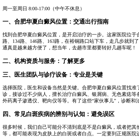
周一至周日 8:00-17:00（中午不休息）
一、合肥华夏白癜风位置：交通出行指南
找到合肥华夏白癜风位置，是开启治疗的一步。这家医院位于合
路、134路、146路、163路，在裕铜路口站下车，走几步
通真是越来越方便了，想当年，去趟市里都要转好几趟车呢！
二、机构资质与服务：了解更多
三、医生团队与诊疗设备：专业是关键
选择医院，医生和设备当然是关键。合肥华夏白癜风位置找准了
诊，接诊过不少病人，擅长治疗白癜风、银屑病、无色素痣等各种
外药离子渗透仪、靶向仪等等。有了这些“家伙事儿”，诊断
四、常见白斑疾病的辨别与认知：避免误区
很多时候，我们自己可能分不清到底是不是白癜风，或者把其
等，都可能表现为皮肤上的白斑或者白点。一定要到正规医院