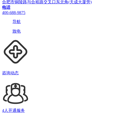
合肥市铜陵路与合裕路交叉口东北角(天成大厦旁)
电话
400-688-9875
导航
致电
咨询动态
4人开通服务