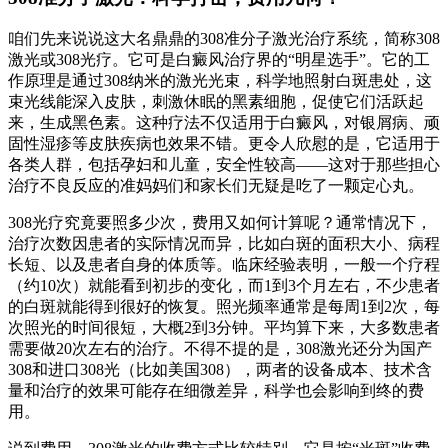
咱们先来说说这大名鼎鼎的308准分子激光治疗系统，简称308
激光或308光疗。它可是白癜风治疗界的“明星选手”。它的工
作原理是通过308纳米的激光光束，科学地照射白斑患处，这
束光线能深入皮肤，刺激休眠的黑素细胞，促使它们活跃起
来，生成黑色素。这种疗法不仅适用于白癜风，对银屑病、顽
固性湿疹等皮肤疾病也效果不错。更令人欣慰的是，它适用于
各类人群，包括孕妇和儿童，安全性较高——这对于那些担心
治疗不良反应的准妈妈们和家长们无疑是吃了一颗定心丸。
308光疗究竟要照多少次，费用又如何计算呢？通常情况下，
治疗次数因患者的实际情况而异，比如白斑的面积大小、病程
长短、以及患者自身的体质等。临床经验表明，一般一个疗程
（约10次）就能看到初步的变化，而1到3个月左右，不少患者
的白斑就能得到很好的恢复。照光频率通常是每周1到2次，每
次照光的时间很短，大概2到3分钟。平均算下来，大多数患者
需要做20次左右的治疗。不得不提的是，308激光还分为国产
308和进口308光（比如美国308），两者的设备成本、技术含
量和治疗的效果可能存在细微差异，科学也会影响到终的费
用。