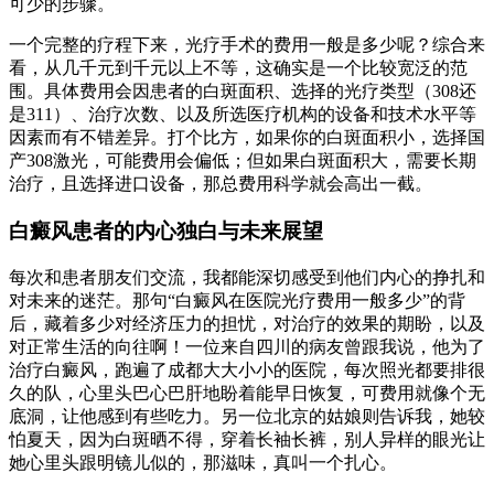
可少的步骤。
一个完整的疗程下来，光疗手术的费用一般是多少呢？综合来
看，从几千元到千元以上不等，这确实是一个比较宽泛的范
围。具体费用会因患者的白斑面积、选择的光疗类型（308还
是311）、治疗次数、以及所选医疗机构的设备和技术水平等
因素而有不错差异。打个比方，如果你的白斑面积小，选择国
产308激光，可能费用会偏低；但如果白斑面积大，需要长期
治疗，且选择进口设备，那总费用科学就会高出一截。
白癜风患者的内心独白与未来展望
每次和患者朋友们交流，我都能深切感受到他们内心的挣扎和
对未来的迷茫。那句“白癜风在医院光疗费用一般多少”的背
后，藏着多少对经济压力的担忧，对治疗的效果的期盼，以及
对正常生活的向往啊！一位来自四川的病友曾跟我说，他为了
治疗白癜风，跑遍了成都大大小小的医院，每次照光都要排很
久的队，心里头巴心巴肝地盼着能早日恢复，可费用就像个无
底洞，让他感到有些吃力。另一位北京的姑娘则告诉我，她较
怕夏天，因为白斑晒不得，穿着长袖长裤，别人异样的眼光让
她心里头跟明镜儿似的，那滋味，真叫一个扎心。