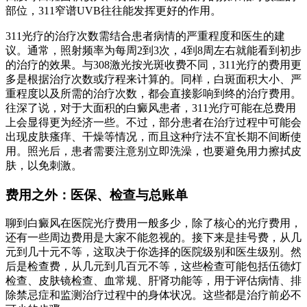
部位，311窄谱UVB往往能发挥更好的作用。
311光疗的治疗次数需结合患者病情的严重程度和医生的建
议。通常，照射频率为每周2到3次，4到8周左右就能看到初步
的治疗的效果。与308激光按光斑收费不同，311光疗的费用更
多是根据治疗次数或疗程来计算的。同样，白斑面积大小、严
重程度以及所需的治疗次数，都会直接影响到终的治疗费用。
往深了说，对于大面积的白癜风患者，311光疗可能在总费用
上会显得更为经济一些。不过，部分患者在治疗过程中可能会
出现皮肤瘙痒、干燥等情况，而且这种疗法不宜长期不间断使
用。照光后，患者需要注意别立即洗澡，也要避免用力擦拭皮
肤，以免刺激。
费用之外：医保、检查与总账单
聊到白癜风在医院光疗费用一般多少，除了核心的光疗费用，
还有一些周边费用是大家不能忽视的。接下来是挂号费，从几
元到几十元不等，这取决于你选择的医院级别和医生级别。然
后是检查费，从几元到几百元不等，这些检查可能包括伍德灯
检查、皮肤镜检查、血常规、肝肾功能等，用于评估病情、排
除禁忌症和监测治疗过程中的身体状况。这些都是治疗前必不