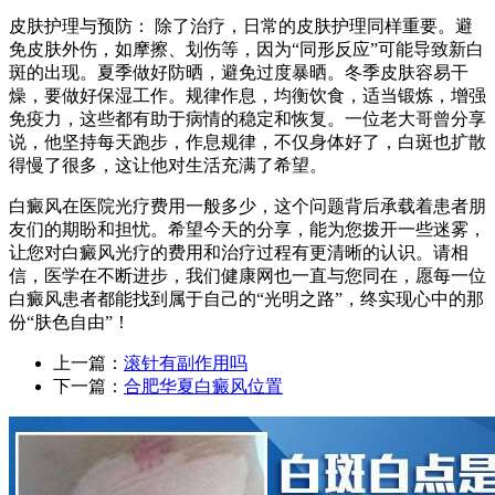
皮肤护理与预防： 除了治疗，日常的皮肤护理同样重要。避
免皮肤外伤，如摩擦、划伤等，因为“同形反应”可能导致新白
斑的出现。夏季做好防晒，避免过度暴晒。冬季皮肤容易干
燥，要做好保湿工作。规律作息，均衡饮食，适当锻炼，增强
免疫力，这些都有助于病情的稳定和恢复。一位老大哥曾分享
说，他坚持每天跑步，作息规律，不仅身体好了，白斑也扩散
得慢了很多，这让他对生活充满了希望。
白癜风在医院光疗费用一般多少，这个问题背后承载着患者朋
友们的期盼和担忧。希望今天的分享，能为您拨开一些迷雾，
让您对白癜风光疗的费用和治疗过程有更清晰的认识。请相
信，医学在不断进步，我们健康网也一直与您同在，愿每一位
白癜风患者都能找到属于自己的“光明之路”，终实现心中的那
份“肤色自由”！
上一篇：
滚针有副作用吗
下一篇：
合肥华夏白癜风位置