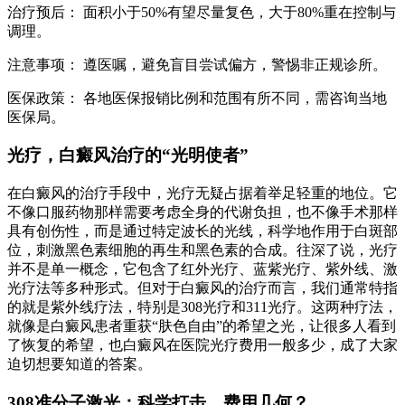
治疗预后： 面积小于50%有望尽量复色，大于80%重在控制与
调理。
注意事项： 遵医嘱，避免盲目尝试偏方，警惕非正规诊所。
医保政策： 各地医保报销比例和范围有所不同，需咨询当地
医保局。
光疗，白癜风治疗的“光明使者”
在白癜风的治疗手段中，光疗无疑占据着举足轻重的地位。它
不像口服药物那样需要考虑全身的代谢负担，也不像手术那样
具有创伤性，而是通过特定波长的光线，科学地作用于白斑部
位，刺激黑色素细胞的再生和黑色素的合成。往深了说，光疗
并不是单一概念，它包含了红外光疗、蓝紫光疗、紫外线、激
光疗法等多种形式。但对于白癜风的治疗而言，我们通常特指
的就是紫外线疗法，特别是308光疗和311光疗。这两种疗法，
就像是白癜风患者重获“肤色自由”的希望之光，让很多人看到
了恢复的希望，也白癜风在医院光疗费用一般多少，成了大家
迫切想要知道的答案。
308准分子激光：科学打击，费用几何？