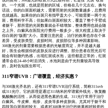
说到费用，308激光的收费方式比较特别，它是按“光斑”收费
的。一个光斑，也就是照射的区域，价格在几十元左右。换句
话说，你的白斑面积越大，需要照射的光斑数量越多，总费用
也就越高。如果你的白斑只有指甲盖大小，可能需要一两个光
斑，费用科学不高；但如果白斑面积较大，覆盖了整个手臂或
者躯干，那所需的光斑数量就会不错增加，整体费用也就会随
之上升。白癜风在医院光疗费用一般多少，很大程度上取决于
你白斑的“版图”大小。需要注意的是，治疗的效果也存在个体
差异，受皮肤类型、皮损时间、皮损部位等多种因素影响。
308激光的剂量需要根据患者的光敏度而定，并不是越大越
好，医生会根据你的皮肤反应进行调整。部分患者在照光后可
能会有轻微灼热感，出现红斑或水泡，这些都是正常的，红斑
通常会在24-48小时后消失，水泡则是由于光剂量较高导致
的，及时告知医生即可。
311窄谱UVB：广谱覆盖，经济实惠？
与308激光齐名的，还有311窄谱UVB治疗系统，简称311uvb
或311光疗。它的原理是通过311纳米的窄谱紫外线光，恢复酪
氨酸酶的活性，从而促进黑色素的生成。311光疗常用于治疗
白癜风、牛皮癣、疱疹、皮炎等多种皮肤病。尤其对于躯干和
四肢等白斑面积较大、或者对308激光治疗的效果相对较差的