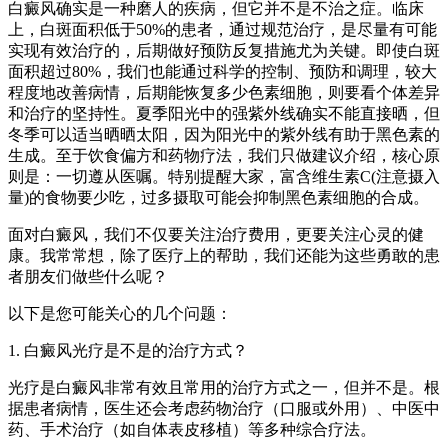
白癜风确实是一种磨人的疾病，但它并不是不治之症。临床
上，白斑面积低于50%的患者，通过规范治疗，是尽量有可能
实现有效治疗的，后期做好预防反复措施尤为关键。即使白斑
面积超过80%，我们也能通过科学的控制、预防和调理，较大
程度地改善病情，后期能恢复多少色素细胞，则要看个体差异
和治疗的坚持性。夏季阳光中的强紫外线确实不能直接晒，但
冬季可以适当晒晒太阳，因为阳光中的紫外线有助于黑色素的
生成。至于饮食偏方和药物疗法，我们只做建议介绍，核心原
则是：一切遵从医嘱。特别提醒大家，富含维生素C(注意摄入
量)的食物要少吃，过多摄取可能会抑制黑色素细胞的合成。
面对白癜风，我们不仅要关注治疗费用，更要关注心灵的健
康。我常常想，除了医疗上的帮助，我们还能为这些勇敢的患
者朋友们做些什么呢？
以下是您可能关心的几个问题：
1. 白癜风光疗是不是的治疗方式？
光疗是白癜风非常有效且常用的治疗方式之一，但并不是。根
据患者病情，医生还会考虑药物治疗（口服或外用）、中医中
药、手术治疗（如自体表皮移植）等多种综合疗法。