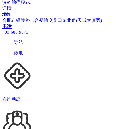
诊的治疗模式。
详情
地址
合肥市铜陵路与合裕路交叉口东北角(天成大厦旁)
电话
400-688-9875
导航
致电
咨询动态