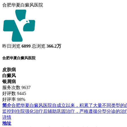
合肥华夏白癜风医院
昨日浏览
6899
总浏览
366.2万
合肥华夏白癜风医院
皮肤病
白癜风
银屑病
服务次数
9637
好评数
9445
好评率
98%
简介
合肥华夏白癜风医院自成立以来，积累了大量不同类型的
监控到住院强化治疗后辅助巩固治疗，严格遵循分型分诊的治
详情
地址