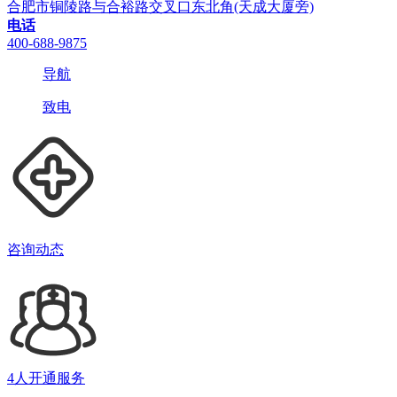
合肥市铜陵路与合裕路交叉口东北角(天成大厦旁)
电话
400-688-9875
导航
致电
咨询动态
4人开通服务