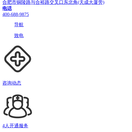
合肥市铜陵路与合裕路交叉口东北角(天成大厦旁)
电话
400-688-9875
导航
致电
咨询动态
4人开通服务