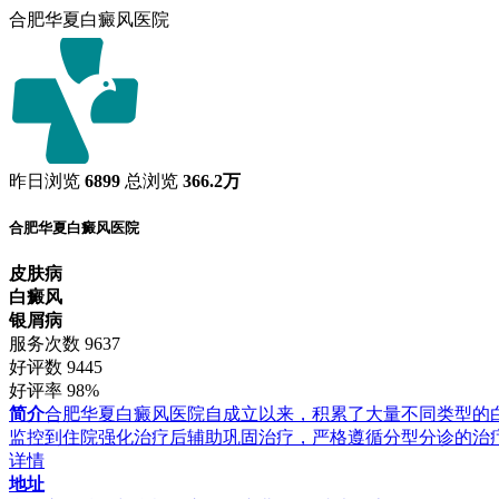
合肥华夏白癜风医院
昨日浏览
6899
总浏览
366.2万
合肥华夏白癜风医院
皮肤病
白癜风
银屑病
服务次数
9637
好评数
9445
好评率
98%
简介
合肥华夏白癜风医院自成立以来，积累了大量不同类型的
监控到住院强化治疗后辅助巩固治疗，严格遵循分型分诊的治
详情
地址