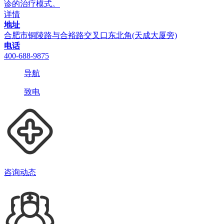
诊的治疗模式。
详情
地址
合肥市铜陵路与合裕路交叉口东北角(天成大厦旁)
电话
400-688-9875
导航
致电
咨询动态