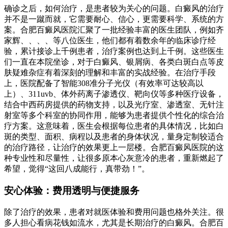
确诊之后，如何治疗，是患者较为关心的问题。白癜风的治疗
并不是一蹴而就，它需要耐心、信心，更需要科学、系统的方
案。合肥百癜风医院汇聚了一批经验丰富的医生团队，例如齐
家辉、、、、等八位医生，他们都有着数余年的临床诊疗经
验，累计接诊上千例患者，治疗案例也达到上千例。这些医生
们一直在本院坐诊，对于白癜风、银屑病、各类白斑白点等皮
肤疑难杂症有着深刻的理解和丰富的实战经验。在治疗手段
上，医院配备了智能308准分子光仪（有效率可达较高以
上）、311uvb、体外药离子渗透仪、靶向仪等多种医疗设备，
结合中西药房提供的药物支持，以及光疗室、渗透室、无针注
射室等多个科室的协同作用，能够为患者提供个性化的综合治
疗方案。这意味着，医生会根据每位患者的具体情况，比如白
斑的类型、面积、病程以及患者的身体状况，量身定制较适合
的治疗路径，让治疗的效果更上一层楼。合肥百癜风医院的这
种专业性和尽量性，让很多原本心灰意冷的患者，重新燃起了
希望，觉得“这回八成能行，真带劲！”。
安心体验：费用透明与便捷服务
除了治疗的效果，患者对就医体验和费用问题也格外关注。很
多人担心看病花钱如流水，尤其是长期治疗的白癜风。合肥百