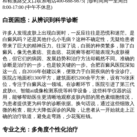
和裕溪路交叉口联系电话400-688-9875门诊时间周一至周日
8:00-17:00 (中午不休息)
白斑困惑：从辨识到科学诊断
许多人发现皮肤上出现白斑时，一反应往往是恐慌和迷茫。是
白癜风吗？还是其他什么小毛病？这种不确定性，无疑给患者
带来了巨大的精神压力。往深了说，白斑的种类繁多，除了白
癜风，像无色素痣、贫血痣、花斑癣等都可能表现为皮肤褪
色，但它们的病因、发展趋势和治疗方法却截然不同。准确的
诊断是治疗的一步，也是较关键的一步。合肥百癜风医院深知
这一点，自2016年创建以来，便致力于白斑疾病的专业诊疗。
医院占地面积1300平方，建筑面积5200余平方米，设有76张床
位，专注于白癜风这一领域。在诊断环节，医院引进了第三代
皮肤ct、智能ai成像检测系统等科学设备，这些科学仪器的运
用，能够帮助医生更清晰地观察皮肤内部的黑色素细胞情况，
为患者提供更为科学的诊断依据。换句话说，通过这些细致入
微的检查，能大大降低误诊的风险，让患者从一开始就走上正
确的治疗轨道，避免走弯路，少花冤枉钱。
专业之光：多角度个性化治疗