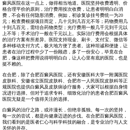
癜风医院在这一点上，做得相当地道。医院坚持收费透明、价
格合理平价的原则，治疗费用按次收费，让患者明明白白消
费，不会有任何隐形消费。例如，初诊复诊挂号费统一为20
元；检查费根据项目而定，几十元到几百元不等；药物费用几
十到几百元，需结合药物类型；光疗费用一般几千元到千元以
上不等；手术治疗一般在千元以上。实际治疗费用会根据具体
的治疗方案有所差异。医院支持现金、刷卡、支付宝、微信等
多种移动支付方式，极大地方便了患者。这种坦诚和便捷，让
患者在治疗过程中少了一份顾虑，多了一份安心，毕竟在合
肥，像这样把费用说得明明白白，让人心里有底的医院，也是
挺不赖的。
在合肥，除了合肥百癜风医院，还有安徽医科大学一附属医院
皮肤科、安徽省立医院皮肤科、合肥市一人民医院皮肤科等正
规医院也提供白癜风及皮肤病诊疗服务，大家可以根据自身情
况进行选择。但对于追求专科、细致化治疗的患者合肥百癜风
医院无疑是一个值得关注的选择。
白癜风的治疗之路，或许漫长，但绝非孤独。每一次的坚持，
每一次的尝试，都是向健康迈进的步伐。在合肥百癜风医院，
我们看到的是医者仁心与科学科技的融合，是专业治疗与人文
关怀的并存。