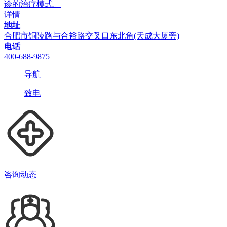
诊的治疗模式。
详情
地址
合肥市铜陵路与合裕路交叉口东北角(天成大厦旁)
电话
400-688-9875
导航
致电
咨询动态