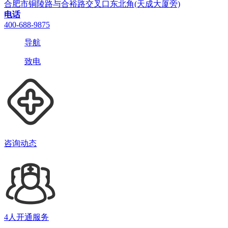
合肥市铜陵路与合裕路交叉口东北角(天成大厦旁)
电话
400-688-9875
导航
致电
咨询动态
4人开通服务