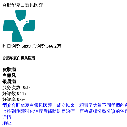
合肥华夏白癜风医院
昨日浏览
6899
总浏览
366.2万
合肥华夏白癜风医院
皮肤病
白癜风
银屑病
服务次数
9637
好评数
9445
好评率
98%
简介
合肥华夏白癜风医院自成立以来，积累了大量不同类型的
监控到住院强化治疗后辅助巩固治疗，严格遵循分型分诊的治
详情
地址