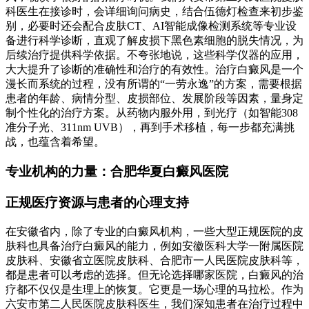
科医生在接诊时，会详细询问病史，结合伍德灯检查来初步鉴
别，必要时还会配合皮肤CT、AI智能成像检测系统等专业设
备进行科学诊断，直观了解皮损下黑色素细胞的脱失情况，为
后续治疗提供科学依据。不夸张地说，这些科学仪器的应用，
大大提升了诊断的准确性和治疗的有效性。治疗白癜风是一个
漫长而系统的过程，没有所谓的“一劳永逸”的方案，需要根据
患者的年龄、病情分型、皮损部位、发展阶段等因素，量身定
制个性化的治疗方案。从药物内服外用，到光疗（如智能308
准分子光、311nm UVB），再到手术移植，每一步都充满挑
战，也蕴含着希望。
专业机构的力量：合肥华夏白癜风医院
正规医疗资源与患者的心理支持
在安徽省内，除了专业的白癜风机构，一些大型正规医院的皮
肤科也具备治疗白癜风的能力，例如安徽医科大学一附属医院
皮肤科、安徽省立医院皮肤科、合肥市一人民医院皮肤科等，
都是患者可以考虑的选择。但无论选择哪家医院，白癜风的治
疗都不仅仅是生理上的恢复。它更是一场心理的马拉松。作为
六安市第二人民医院皮肤科医生，我们深知患者在治疗过程中