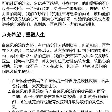
可能经历的沮丧、焦虑甚至绝望。很多时候，他们需要的不仅
仅是一剂药、一台光疗仪器，更是一个能够倾听、理解、给予
力量的港湾。我们在诊疗中特别注重与患者的沟通，鼓励他们
保持积极乐观的心态，因为心态的好坏，对治疗的效果也有着
潜移默化的影响。说到底，医患同心，方能克敌制胜。
点亮希望，重塑人生
白癜风的治疗之路，有时确实让人感到搓火，但请相信，医学
在不断进步，希望从未熄灭。从六安的家门口到合肥的专业机
构，再回到日常生活的点滴，我们六安市第二人民医院皮肤科
医生，始终与您同行，努力为每位患者提供较专业、较贴心的
帮助。记住，你不是一个人在战斗。 以下是一些患者常问的
问题及简要解答：
白癜风会传染吗？ 白癜风是一种自身免疫性疾病，不具
备传染性，大家无需担心。
白癜风能尽量治好吗？ 白癜风的治疗的效果因人而异，
早期、面积小的白斑恢复率相对较高，但即使是顽固病
例，通过规范治疗也能有效控制并取得较好的复色效
果。