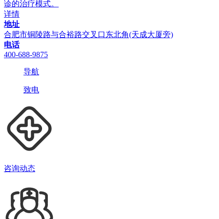
诊的治疗模式。
详情
地址
合肥市铜陵路与合裕路交叉口东北角(天成大厦旁)
电话
400-688-9875
导航
致电
咨询动态