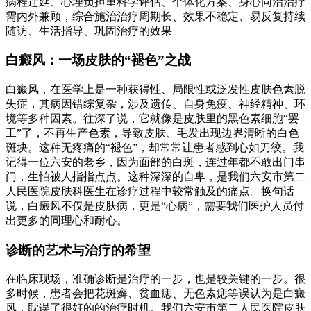
病程迁延、心理负担重科学评估、个体化方案、身心同治治疗
需内外兼顾，综合施治治疗周期长、效果不稳定、易反复持续
随访、生活指导、巩固治疗的效果
白癜风：一场皮肤的“褪色”之战
白癜风，在医学上是一种获得性、局限性或泛发性皮肤色素脱
失症，其病因错综复杂，涉及遗传、自身免疫、神经精神、环
境等多种因素。往深了说，它就像是皮肤里的黑色素细胞“罢
工”了，不再生产色素，导致皮肤、毛发出现边界清晰的白色
斑块。这种无疼痛的“褪色”，却常常让患者感到心如刀绞。我
记得一位六安的老乡，因为面部的白斑，连过年都不敢出门串
门，生怕被人指指点点。这种深深的自卑，是我们六安市第二
人民医院皮肤科医生在诊疗过程中较常触及的痛点。换句话
说，白癜风不仅是皮肤病，更是“心病”，需要我们医护人员付
出更多的同理心和耐心。
诊断的艺术与治疗的希望
在临床现场，准确诊断是治疗的一步，也是较关键的一步。很
多时候，患者会把花斑癣、贫血痣、无色素痣等误认为是白癜
风，耽误了很好的的治疗时机。我们六安市第二人民医院皮肤