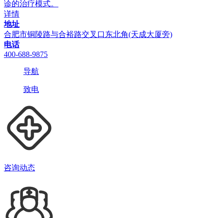
诊的治疗模式。
详情
地址
合肥市铜陵路与合裕路交叉口东北角(天成大厦旁)
电话
400-688-9875
导航
致电
咨询动态