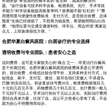
长期坐诊“希望遇到经验丰富的‘老法师’，能真的解决问
题。”诊疗设备与技术科学设备、检测系统、光疗、手术等技
术能力“科学设备能提高恢复率吗？效果能不能‘杠杠的’？”费
用透明度与便捷性收费标准、支付方式、是否按次收费、总体
预算“生病已经很烦了，不想再为钱发愁，希望能明明白白消
费。”地理位置与交通交通便利性、停车位、周边环境“离家近
点儿，上班族请假也方便。”
合肥华夏白癜风医院：白斑诊疗的专业选择
透明收费与专业团队：患者安心之选
说到费用，这可是大家较关心的‘痛点’之一，毕竟治疗白癜风
是个长期过程。合肥华夏白癜风医院的收费体系是公开透明
的，按次收费，价格也比较合理平价，支持多种支付方式，比
如现金、刷卡、支付宝、微信，挺符合咱们安徽人‘不讲虚头
巴脑’的实在劲儿。初诊复诊挂号费20元，检查费根据项目几
十元到几百元不等，药物费用几十到几百元，光疗费用一般几
千元到千元以上，手术治疗则在千元以上左右。实际治疗费用
需结合具体方案，往深了说，这让不少患者心里有了底，不会
因为担心不明费用而却步。