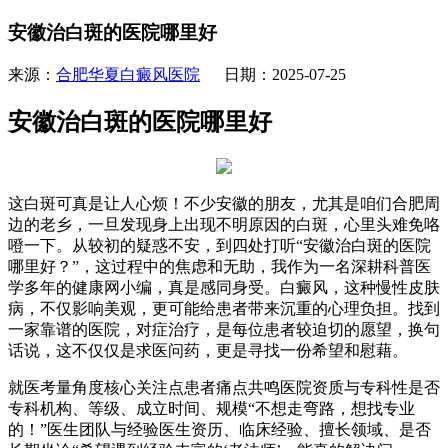
安徽治白斑的医院哪里好
来源：
合肥华夏白癜风医院
日期：2025-07-25
安徽治白斑的医院哪里好
这白斑可真是让人心烦！不少安徽的朋友，尤其是咱们合肥周
边的老乡，一旦发现身上出现不明原因的白斑，心里头难免咯
噔一下。从较初的疑惑不安，到四处打听“安徽治白斑的医院
哪里好？”，这过程中的焦虑和无助，我作为一名深耕科普医
学多年的健康网小编，真是感同身受。白癜风，这种慢性皮肤
病，不仅影响美观，更可能给患者带来沉重的心理负担。找到
一家靠谱的医院，对症治疗，是每位患者较迫切的愿望，换句
话说，这不仅仅是求医问药，更是寻找一份希望和慰藉。
就医考量角度核心关注点患者痛点共鸣医院资质与专科性是否
专科机构、等级、成立时间、规模“不想走弯路，想找专业
的！”医生团队与经验医生资历、临床经验、擅长领域、是否