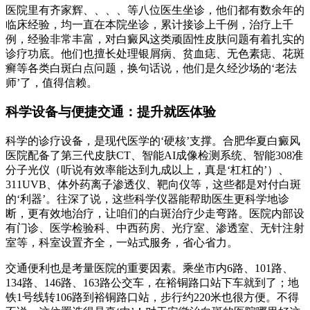
医院里有齐家辉、、、、等八位医生坐诊，他们都有数余年的
临床经验，均一直在本院坐诊，累计接诊上千例，治疗上千
例，经验非常丰富，对白癜风这类顽固性皮肤问题有着扎实的
诊疗功底。他们也擅长处理银屑病、贫血痣、无色素痣、花斑
癣等各类白斑白点问题，换句话说，他们是久经沙场的‘老法
师’了，值得信赖。
科学设备与便捷交通：提升就医体验
科学的诊疗设备，是现代医学的‘硬核’支撑。合肥华夏白癜风
医院配备了第三代皮肤CT、智能AI成像检测系统、智能308准
分子光仪（听说有效率能达到九成以上，真是‘杠杠的’）、
311UVB、体外药离子渗透仪、靶向仪等，这些都是对付白斑
的‘利器’。往深了说，这些科学仪器能帮助医生更科学地诊
断，更有效地治疗，让咱们的白斑治疗少走弯路。医院内部设
有门诊、医学检验科、中西药房、光疗室、渗透室、无针注射
室等，科室设置齐全，一站式服务，省心省力。
交通便利也是考量医院的重要因素。乘坐市内6路、101路、
134路、146路、163路公交车，在裕铜路口站下车就到了；地
铁1号线转106路到裕铜路口站，步行约220米也很方便。不得