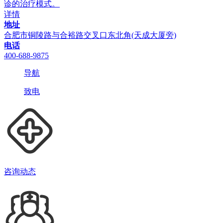
诊的治疗模式。
详情
地址
合肥市铜陵路与合裕路交叉口东北角(天成大厦旁)
电话
400-688-9875
导航
致电
咨询动态