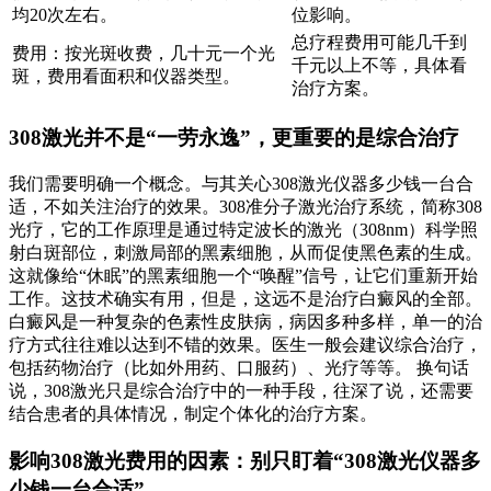
均20次左右。
位影响。
总疗程费用可能几千到
费用：按光斑收费，几十元一个光
千元以上不等，具体看
斑，费用看面积和仪器类型。
治疗方案。
308激光并不是“一劳永逸”，更重要的是综合治疗
我们需要明确一个概念。与其关心308激光仪器多少钱一台合
适，不如关注治疗的效果。308准分子激光治疗系统，简称308
光疗，它的工作原理是通过特定波长的激光（308nm）科学照
射白斑部位，刺激局部的黑素细胞，从而促使黑色素的生成。
这就像给“休眠”的黑素细胞一个“唤醒”信号，让它们重新开始
工作。这技术确实有用，但是，这远不是治疗白癜风的全部。
白癜风是一种复杂的色素性皮肤病，病因多种多样，单一的治
疗方式往往难以达到不错的效果。医生一般会建议综合治疗，
包括药物治疗（比如外用药、口服药）、光疗等等。 换句话
说，308激光只是综合治疗中的一种手段，往深了说，还需要
结合患者的具体情况，制定个体化的治疗方案。
影响308激光费用的因素：别只盯着“308激光仪器多
少钱一台合适”