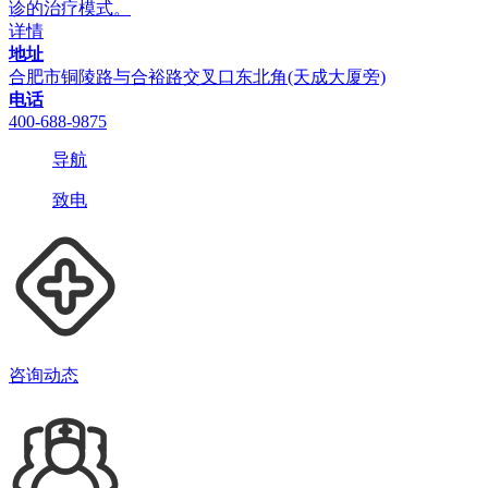
诊的治疗模式。
详情
地址
合肥市铜陵路与合裕路交叉口东北角(天成大厦旁)
电话
400-688-9875
导航
致电
咨询动态