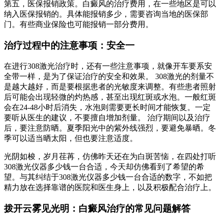
第五，医保报销政策。白癜风的治疗费用，在一些地区是可以
纳入医保报销的。具体能报销多少，需要咨询当地的医保部
门。有些商业保险也可能报销一部分费用。
治疗过程中的注意事项：安全一
在进行308激光治疗时，还有一些注意事项，就像开车要系安
全带一样，是为了保证治疗的安全和效果。 308激光的剂量不
是越大越好，而是要根据患者的光敏度来调整。有些患者照射
后可能会出现轻微的灼热感，甚至出现红斑或水泡。一般红斑
会在24-48小时后消失，水泡则需要更长时间才能恢复。一定
要听从医生的建议，不要擅自增加剂量。 治疗期间以及治疗
后，要注意防晒。夏季阳光中的紫外线强烈，要避免暴晒。冬
季可以适当晒太阳，但也要注意适度。
光阴如梭，岁月荏苒，仿佛昨天还在为白斑苦恼，在四处打听
308激光仪器多少钱一台合适，今天却仿佛看到了希望的希
望。与其纠结于308激光仪器多少钱一台合适的数字，不如把
精力放在选择靠谱的医院和医生身上，以及积极配合治疗上。
拨开云雾见光明：白癜风治疗的常见问题解答